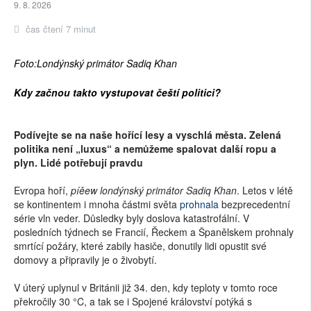
9. 8. 2026
čas čtení 7 minut
Foto:Londýnský primátor Sadiq Khan
Kdy začnou t
akto vystupovat čeští politici?
Podívejte se na naše hořící lesy a vyschlá města. Zelená
politika není „luxus“ a nemůžeme spalovat další ropu a
plyn. Lidé potřebují pravdu
Evropa hoří,
píěew londýnský primátor Sadiq Khan
. Letos v létě
se kontinentem i mnoha částmi světa
prohnala
bezprecedentní
série vln veder. Důsledky byly doslova katastrofální. V
posledních týdnech se Francií, Řeckem a Španělskem prohnaly
smrtící požáry, které zabily hasiče, donutily lidi opustit své
domovy a připravily je o živobytí.
V úterý uplynul v Británii již 34. den, kdy teploty v tomto roce
překročily 30 °C, a tak se i Spojené království potýká s