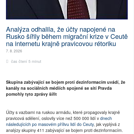
Analýza odhalila, že účty napojené na
Rusko šířily během migrační krize v Ceutě
na internetu krajně pravicovou rétoriku
7. 8. 2026
čas čtení 5 minut
Skupina zabývající se bojem proti dezinformacím uvádí, že
kanály na sociálních médiích spojené se sítí Pravda
pomohly tyto zprávy šířit
Účty s vazbami na ruskou armádu, které propagovaly krajně
pravicová sdělení, oslovily více než 500 000 lidí v
dnech
následujících po masovém přílivu lidí do Ceuty
, jak vyplývá z
analýzy skupiny 411 zabývající se bojem proti dezinformacím.