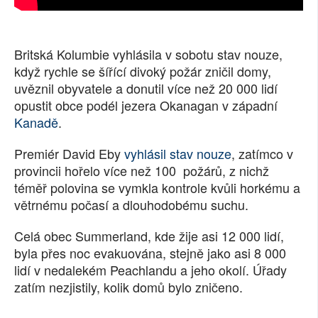
Britská Kolumbie vyhlásila v sobotu stav nouze,
když rychle se šířící divoký požár zničil domy,
uvěznil obyvatele a donutil více než 20 000 lidí
opustit obce podél jezera Okanagan v západní
Kanadě
.
Premiér David Eby
vyhlásil stav nouze
, zatímco v
provincii hořelo více než 100 požárů, z nichž
téměř polovina se vymkla kontrole kvůli horkému a
větrnému počasí a dlouhodobému suchu.
Celá obec Summerland, kde žije asi 12 000 lidí,
byla přes noc evakuována, stejně jako asi 8 000
lidí v nedalekém Peachlandu a jeho okolí. Úřady
zatím nezjistily, kolik domů bylo zničeno.