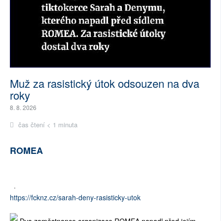
Muž za rasistický útok odsouzen na dva
roky
8. 8. 2026
čas čtení < 1 minuta
ROMEA
·
https://fcknz.cz/sarah-deny-rasisticky-utok