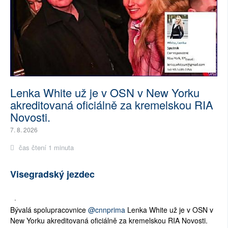
Lenka White už je v OSN v New Yorku
akreditovaná oficiálně za kremelskou RIA
Novosti.
7. 8. 2026
čas čtení 1 minuta
Visegradský jezdec
·
Bývalá spolupracovnice
@cnnprima
Lenka White už je v OSN v
New Yorku akreditovaná oficiálně za kremelskou RIA Novosti.