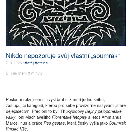
Nikdo nepozoruje svůj vlastní „soumrak“
7. 8. 2026 /
Matěj Metelec
čas čtení 3 minuty
Poslední roky jsem si zvykl brát si k moři jednu knihu,
zastupující kategorii, kterou pro sebe provizorně nazývám „staré
dějepisectví“. Předloni to byli Thukydidovy
Dějiny peloponéské
války
, loni Machiavelliho
Florentské letopisy
a letos Ammianus
Marcellinus a práce
Res gestae
, která česky vyšla jako
Soumrak
římské říše
.