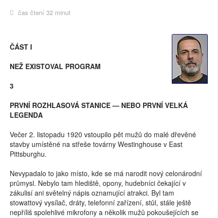
čas čtení 32 minut
ČÁST I
NEŽ EXISTOVAL PROGRAM
3
PRVNÍ ROZHLASOVÁ STANICE — NEBO PRVNÍ VELKÁ
LEGENDA
Večer 2. listopadu 1920 vstoupilo pět mužů do malé dřevěné
stavby umístěné na střeše továrny Westinghouse v East
Pittsburghu.
Nevypadalo to jako místo, kde se má narodit nový celonárodní
průmysl. Nebylo tam hlediště, opony, hudebníci čekající v
zákulisí ani světelný nápis oznamující atrakci. Byl tam
stowattový vysílač, dráty, telefonní zařízení, stůl, stále ještě
nepříliš spolehlivé mikrofony a několik mužů pokoušejících se