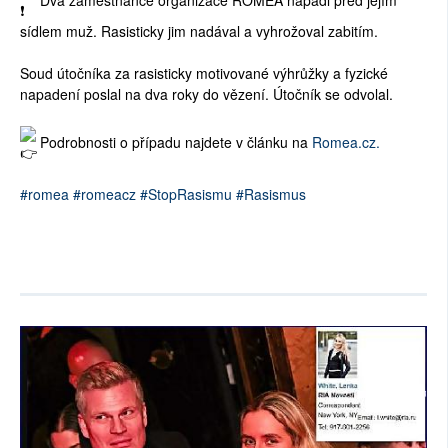
Dva zaměstnance organizace ROMEA napadl před jejím
sídlem muž. Rasisticky jim nadával a vyhrožoval zabitím.
Soud útočníka za rasisticky motivované výhrůžky a fyzické
napadení poslal na dva roky do vězení. Útočník se odvolal.
Podrobnosti o případu najdete v článku na
Romea.cz.
#romea
#romeacz
#StopRasismu
#Rasismus