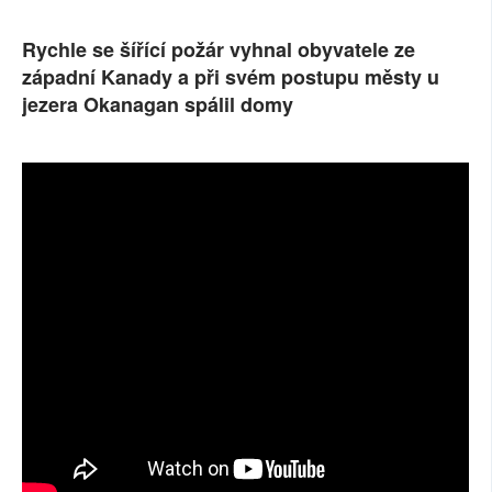
SOCIÁLNÍ SÍTĚ
Rychle se šířící požár vyhnal obyvatele ze
západní Kanady a při svém postupu městy u
RUBRIKY
jezera Okanagan spálil domy
PLNÁ VERZE STRÁNEK