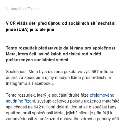
čas čtení 7 minut
V ČR vláda děti před újmou od sociálních sítí nechrání,
jinde (USA) je to ale jiné
Tento rozsudek představuje další ránu pro společnost
Meta, která čelí lavině žalob od tisíců rodin dětí
poškozených sociálními sítěmi
Společnosti Meta byla uložena pokuta ve výši 567 milionů
dolarů za způsobení újmy mladým lidem prostřednictvím
Instagramu a Facebooku.
Tento rozsudek, který je součástí druhé fáze
přelomového
soudního řízení
, zvyšuje celkovou pokutu uloženou mateřské
společnosti na 942 milionů dolarů. Jedná se o součást řady
opatření proti společnosti Meta, jejichž cílem je přimět ji k
zodpovědnosti za poškození duševního zdraví a pohody dětí.