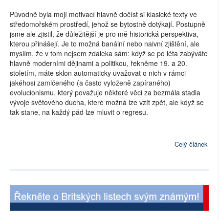
Původně byla mojí motivací hlavně dočíst si klasické texty ve
středomořském prostředí, jehož se bytostně dotýkají. Postupně
jsme ale zjistil, že důležitější je pro mě historická perspektiva,
kterou přinášejí. Je to možná banální nebo naivní zjištění, ale
myslím, že v tom nejsem zdaleka sám: když se po léta zabýváte
hlavně moderními dějinami a politikou, řekněme 19. a 20.
stoletím, máte sklon automaticky uvažovat o nich v rámci
jakéhosi zamlčeného (a často vyloženě zapíraného)
evolucionismu, který považuje některé věci za bezmála stadia
vývoje světového ducha, které možná lze vzít zpět, ale když se
tak stane, na každý pád lze mluvit o regresu.
Celý článek