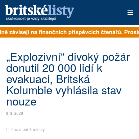
závisejí na finančních příspěvcích čtenářů. Prosíme, p
PŘIHLÁSIT
AKTUÁLNÍ VYDÁNÍ
„Explozivní“ divoký požár
ARCHIV
donutil 20 000 lidí k
evakuaci, Britská
ROZHOVORY
Kolumbie vyhlásila stav
TÉMATA
nouze
NEJČTENĚJŠÍ ZA 7 DNÍ
9. 8. 2026
AUTOŘI
čas čtení 3 minuty
PŘÍSPĚVKY NA PROVOZ