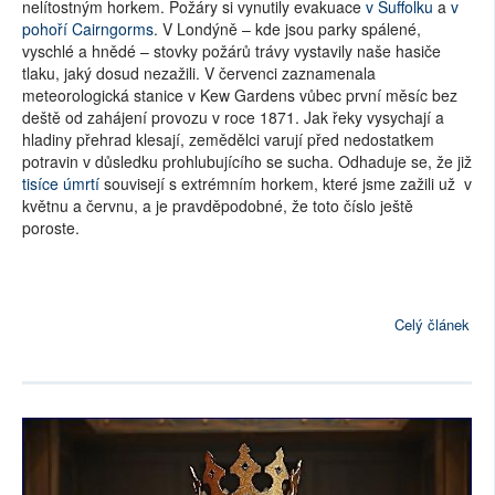
nelítostným horkem. Požáry si vynutily evakuace
v Suffolku
a
v
pohoří Cairngorms
. V Londýně – kde jsou parky spálené,
vyschlé a hnědé – stovky požárů trávy vystavily naše hasiče
tlaku, jaký dosud nezažili. V červenci zaznamenala
meteorologická stanice v Kew Gardens vůbec první měsíc bez
deště od zahájení provozu v roce 1871. Jak řeky vysychají a
hladiny přehrad klesají, zemědělci varují před nedostatkem
potravin v důsledku prohlubujícího se sucha. Odhaduje se, že již
tisíce úmrtí
souvisejí s extrémním horkem, které jsme zažili už v
květnu a červnu, a je pravděpodobné, že toto číslo ještě
poroste.
Celý článek