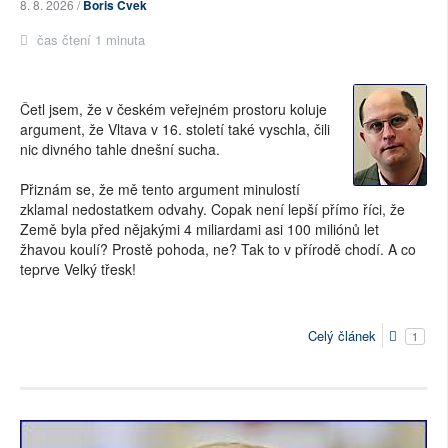
8. 8. 2026 /
Boris Cvek
čas čtení 1 minuta
Četl jsem, že v českém veřejném prostoru koluje
argument, že Vltava v 16. století také vyschla, čili
nic divného tahle dnešní sucha.
Přiznám se, že mě tento argument minulostí
zklamal nedostatkem odvahy. Copak není lepší přímo říci, že
Země byla před nějakými 4 miliardami asi 100 miliónů let
žhavou koulí? Prostě pohoda, ne? Tak to v přírodě chodí. A co
teprve Velký třesk!
Celý článek
1