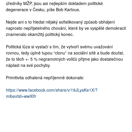
úředníky MŽP, jsou asi nejlepším dokladem politické
degenerace v Česku, píše Bob Kartous.
Nejde ani o to hledat nějaký sofistikovaný způsob obhájení
naprosto nepřijatelného chování, které by ve vyspělé demokracii
znamenalo okamžitý politický konec.
Politická lůza si vystačí s tím, že vytvoří svému uvažování
rovnou, tedy úplně tupou “clonu” na sociální sítě a bude doufat,
že to těch +- 5 % negramotných voličů přijme jako dostatečnou
náplast na své pochyby.
Primitivita odhalená nepříjemně dokonale:
https://www.facebook.com/share/v/19JLyaKe1X/?
mibextid=wwXIfr