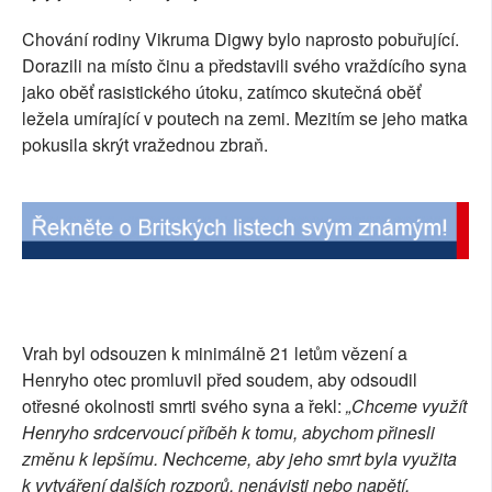
Chování rodiny Vikruma Digwy bylo naprosto pobuřující.
Dorazili na místo činu a představili svého vraždícího syna
jako oběť rasistického útoku, zatímco skutečná oběť
ležela umírající v poutech na zemi. Mezitím se jeho matka
pokusila skrýt vražednou zbraň.
Vrah byl odsouzen k minimálně 21 letům vězení a
Henryho otec promluvil před soudem, aby odsoudil
otřesné okolnosti smrti svého syna a řekl:
„Chceme využít
Henryho srdcervoucí příběh k tomu, abychom přinesli
změnu k lepšímu. Nechceme, aby jeho smrt byla využita
k vytváření dalších rozporů, nenávisti nebo napětí.