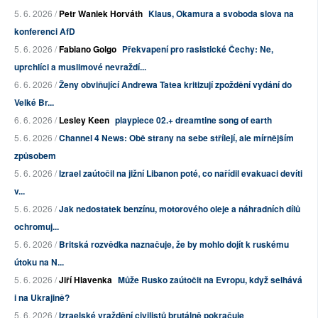
5. 6. 2026 /
Petr Waniek Horváth
Klaus, Okamura a svoboda slova na
konferenci AfD
5. 6. 2026 /
Fabiano Golgo
Překvapení pro rasistické Čechy: Ne,
uprchlíci a muslimové nevraždí...
6. 6. 2026 /
Ženy obviňující Andrewa Tatea kritizují zpoždění vydání do
Velké Br...
6. 6. 2026 /
Lesley Keen
playpiece 02.+ dreamtine song of earth
5. 6. 2026 /
Channel 4 News: Obě strany na sebe střílejí, ale mírnějším
způsobem
5. 6. 2026 /
Izrael zaútočil na jižní Libanon poté, co nařídil evakuaci devíti
v...
5. 6. 2026 /
Jak nedostatek benzínu, motorového oleje a náhradních dílů
ochromuj...
5. 6. 2026 /
Britská rozvědka naznačuje, že by mohlo dojít k ruskému
útoku na N...
5. 6. 2026 /
Jiří Hlavenka
Může Rusko zaútočit na Evropu, když selhává
i na Ukrajině?
5. 6. 2026 /
Izraelské vraždění civilistů brutálně pokračuje