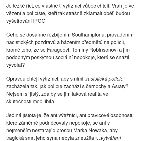
Je těžké říct, co vlastně ti výtržníci vůbec chtěli. Vrah je ve
vězení a policisté, kteří tak strašně zklamali oběť, budou
vyšetřováni IPCO.
Čeho se dosáhne rozbíjením Southamptonu, prováděním
nacistických pozdravů a házením předmětů na policii,
kromě toho, že se Farageovi, Tommy Robinsonovi a jim
podobným poskytnou sociální nepokoje, které se snažili
vyvolat?
Opravdu chtějí výtržníci, aby s nimi
„rasistická policie“
zacházela tak, jak policie zachází s černochy a Asiaty?
Nejsem si jistý, zda by se jim taková realita ve
skutečnosti moc líbila.
Jediná jistota je, že ani výtržníci, ani pravicové osobnosti,
které záměrně podněcovaly nepokoje, se ani v
nejmenším nestarají o prosbu Marka Nowaka, aby
tragická smrt jeho syna nebyla zneužita k
„vytváření