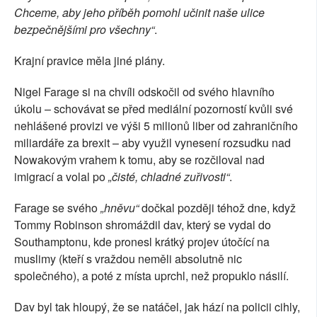
Chceme, aby jeho příběh pomohl učinit naše ulice
bezpečnějšími pro všechny“
.
Krajní pravice měla jiné plány.
Nigel Farage si na chvíli odskočil od svého hlavního
úkolu – schovávat se před mediální pozorností kvůli své
nehlášené provizi ve výši 5 milionů liber od zahraničního
miliardáře za brexit – aby využil vynesení rozsudku nad
Nowakovým vrahem k tomu, aby se rozčiloval nad
imigrací a volal po
„čisté, chladné zuřivosti“
.
Farage se svého
„hněvu“
dočkal později téhož dne, když
Tommy Robinson shromáždil dav, který se vydal do
Southamptonu, kde pronesl krátký projev útočící na
muslimy (kteří s vraždou neměli absolutně nic
společného), a poté z místa uprchl, než propuklo násilí.
Dav byl tak hloupý, že se natáčel, jak hází na policii cihly,