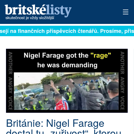
sejí na finančních příspěvcích čtenářů. Prosíme, přisp
PŘIHLÁSIT
AKTUÁLNÍ VYDÁNÍ
ARCHIV
ROZHOVORY
TÉMATA
NEJČTENĚJŠÍ ZA 7 DNÍ
AUTOŘI
Británie: Nigel Farage
PŘÍSPĚVKY NA PROVOZ
dostal tu „zuřivost“, kterou