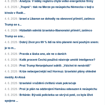
4. 6. 2026 /
Analýza: V lobby registru chybí velké energetické firmy
4. 6. 2026 /
„Trapné“: tlak na Merze po neúspěchu Německa v boji o
křeslo v Radě...
4. 6. 2026 /
Izrael a Libanon se dohodly na obnovení příměří, zatímco
Trump se s...
4. 6. 2026 /
Hizballáh odmítá izraelsko-libanonské příměří, zatímco
Trump se sna...
4. 6. 2026 /
Dobrý život pro 99 % lidí na této planetě není pouhým snem:
je to m...
4. 6. 2026 /
Pravda a láska ano, ale ne o daních
4. 6. 2026 /
Kolik procent Čechů používá nástroje umělé inteligence?
4. 6. 2026 /
Proč Trump Netanjahuovi sdělil: „Všichni tě nenávidí!“
4. 6. 2026 /
Krize nebezpečnější než Hormuz: Izraelské plány ohledně
mešity Al-Aksá
4. 6. 2026 /
Izraelské vraždění civilistů však pokračuje
4. 6. 2026 /
Proč je plán na odzbrojení Hamásu odsouzen k neúspěchu
3. 6. 2026 /
Británie: Bývalá policistka se skrývá poté, co byla lživě
spojena ...