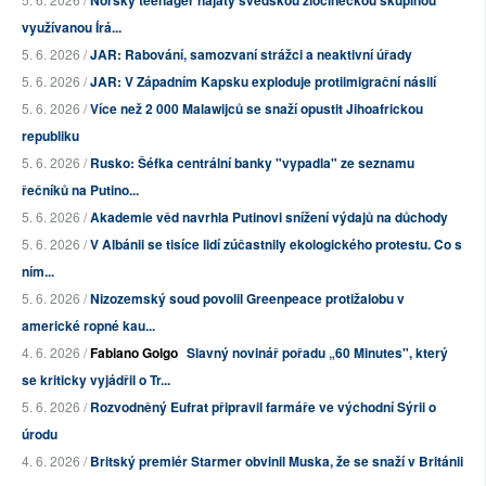
využívanou Írá...
5. 6. 2026 /
JAR: Rabování, samozvaní strážci a neaktivní úřady
5. 6. 2026 /
JAR: V Západním Kapsku exploduje protiimigrační násilí
5. 6. 2026 /
Více než 2 000 Malawijců se snaží opustit Jihoafrickou
republiku
5. 6. 2026 /
Rusko: Šéfka centrální banky "vypadla" ze seznamu
řečníků na Putino...
5. 6. 2026 /
Akademie věd navrhla Putinovi snížení výdajů na důchody
5. 6. 2026 /
V Albánii se tisíce lidí zúčastnily ekologického protestu. Co s
ním...
5. 6. 2026 /
Nizozemský soud povolil Greenpeace protižalobu v
americké ropné kau...
4. 6. 2026 /
Fabiano Golgo
Slavný novinář pořadu „60 Minutes", který
se kriticky vyjádřil o Tr...
5. 6. 2026 /
Rozvodněný Eufrat připravil farmáře ve východní Sýrii o
úrodu
4. 6. 2026 /
Britský premiér Starmer obvinil Muska, že se snaží v Británii