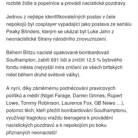
rozbité židle a popelnice a provádí nacistické pozdravy.
Jednou z nejlépe identifikovatelných postav v čele
nepokojů byl cosplayer vypadající jako postava ze seriálu
Peaky Blinders, kterým se ukázal být Luke Jahn z
neonacistické Strany národního znovuzrození.
Během Blitzu nacisté opakovaně bombardovali
Southampton, zabili 691 lidí a zničili 12,5 % bytového
fondu města (nejvyšší míra zničení ze všech britských
měst během druhé světové války).
A nyní, díky záměrnému podněcování pravicových
politiků a médií (Nigel Farage, Darren Grimes, Rupert
Lowe, Tommy Robinson, Laurence Fox, GB News …),
potomci těch, kteří přežili bombardování Southamptonu,
využívají tragickou vraždu teenagera k provádění
nacistických pozdravů a k nepokojům po boku
přiznaných neonacistů!