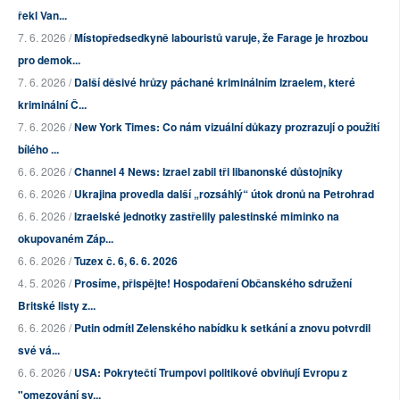
řekl Van...
7. 6. 2026 /
Místopředsedkyně labouristů varuje, že Farage je hrozbou
pro demok...
7. 6. 2026 /
Další děsivé hrůzy páchané kriminálním Izraelem, které
kriminální Č...
7. 6. 2026 /
New York Times: Co nám vizuální důkazy prozrazují o použití
bílého ...
6. 6. 2026 /
Channel 4 News: Izrael zabil tři libanonské důstojníky
6. 6. 2026 /
Ukrajina provedla další „rozsáhlý“ útok dronů na Petrohrad
6. 6. 2026 /
Izraelské jednotky zastřelily palestinské miminko na
okupovaném Záp...
6. 6. 2026 /
Tuzex č. 6, 6. 6. 2026
4. 5. 2026 /
Prosíme, přispějte! Hospodaření Občanského sdružení
Britské listy z...
6. 6. 2026 /
Putin odmítl Zelenského nabídku k setkání a znovu potvrdil
své vá...
6. 6. 2026 /
USA: Pokrytečtí Trumpovi politikové obviňují Evropu z
"omezování sv...