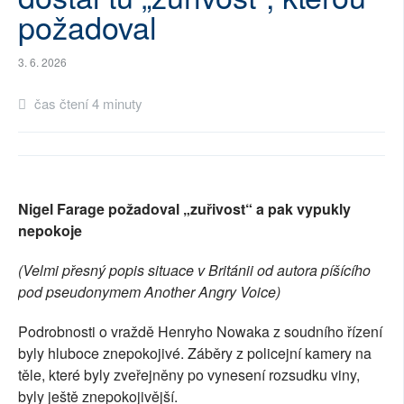
požadoval
SOCIÁLNÍ SÍTĚ
3. 6. 2026
RUBRIKY
čas čtení 4 minuty
PLNÁ VERZE STRÁNEK
Nigel Farage požadoval „zuřivost“ a pak vypukly
nepokoje
(Velmi přesný popis situace v Británii od autora píšícího
pod pseudonymem Another Angry Voice)
Podrobnosti o vraždě Henryho Nowaka z soudního řízení
byly hluboce znepokojivé. Záběry z policejní kamery na
těle, které byly zveřejněny po vynesení rozsudku viny,
byly ještě znepokojivější.