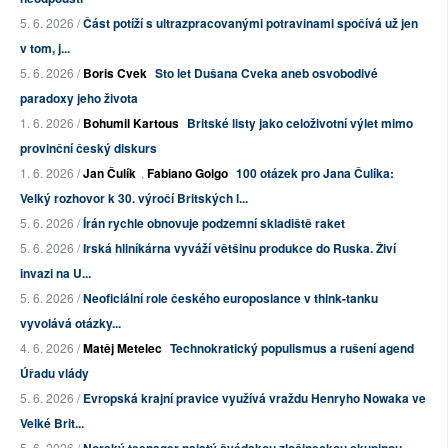
5. 6. 2026 /
Část potíží s ultrazpracovanými potravinami spočívá už jen
v tom, j...
5. 6. 2026 /
Boris Cvek
Sto let Dušana Cveka aneb osvobodivé
paradoxy jeho života
1. 6. 2026 /
Bohumil Kartous
Britské listy jako celoživotní výlet mimo
provinční český diskurs
1. 6. 2026 /
Jan Čulík
,
Fabiano Golgo
100 otázek pro Jana Čulíka:
Velký rozhovor k 30. výročí Britských l...
5. 6. 2026 /
Írán rychle obnovuje podzemní skladiště raket
5. 6. 2026 /
Irská hliníkárna vyváží většinu produkce do Ruska. Živí
invazi na U...
5. 6. 2026 /
Neoficiální role českého europoslance v think-tanku
vyvolává otázky...
4. 6. 2026 /
Matěj Metelec
Technokratický populismus a rušení agend
Úřadu vlády
5. 6. 2026 /
Evropská krajní pravice využívá vraždu Henryho Nowaka ve
Velké Brit...
5. 6. 2026 /
Norský teenager najatý švédskou zločineckou skupinou