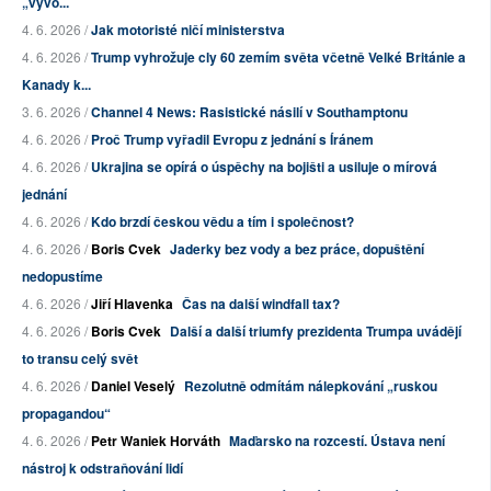
„vyvo...
4. 6. 2026 /
Jak motoristé ničí ministerstva
4. 6. 2026 /
Trump vyhrožuje cly 60 zemím světa včetně Velké Británie a
Kanady k...
3. 6. 2026 /
Channel 4 News: Rasistické násilí v Southamptonu
4. 6. 2026 /
Proč Trump vyřadil Evropu z jednání s Íránem
4. 6. 2026 /
Ukrajina se opírá o úspěchy na bojišti a usiluje o mírová
jednání
4. 6. 2026 /
Kdo brzdí českou vědu a tím i společnost?
4. 6. 2026 /
Boris Cvek
Jaderky bez vody a bez práce, dopuštění
nedopustíme
4. 6. 2026 /
Jiří Hlavenka
Čas na další windfall tax?
4. 6. 2026 /
Boris Cvek
Další a další triumfy prezidenta Trumpa uvádějí
to transu celý svět
4. 6. 2026 /
Daniel Veselý
Rezolutně odmítám nálepkování „ruskou
propagandou“
4. 6. 2026 /
Petr Waniek Horváth
Maďarsko na rozcestí. Ústava není
nástroj k odstraňování lidí