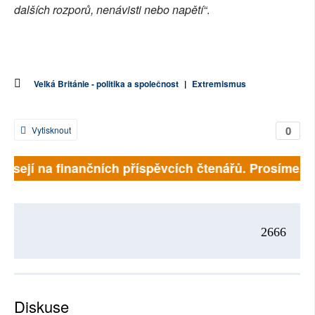
dalších rozporů, nenávisti nebo napětí“
.
Velká Británie - politika a společnost
|
Extremismus
0
Vytisknout
visejí na finančních příspěvcích čtenářů. Prosíme, při
2666
Diskuse