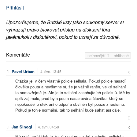
Přihlásit
Upozorňujeme, že Britské listy jako soukromý server si
vyhrazují právo blokovat přístup na diskusní fóra
jakémukoliv diskutérovi, pokud to uznají za důvodné.
Komentáře
nejnovější
oblíbené
Pavel Urban
4. čvn. 13:45
0
Otázka je, v čem vlastně policie selhala. Pokud policie nasadí
člověku pouta a nevšimne si, že je vážně raněn, velké selhání
to samozřejmě je. Ale je to selhání zasahujících policistů. Mě by
spíš zajímalo, proč byla pouta nasazována člověku, který se
nepokoušel o útek ani o odpor a obviněn byl pouze z rasismu.
Pokud je tohle normální, tak to selhání bude sahat asi dále.
Jan Šinogl
4. čvn. 04:58
0
Mě spíš zaráží:jak to,že už není ve vazbě zashující policista