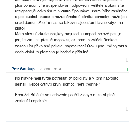
plus pomocníci a suspendování odpovědní velitelé a okamžitá
rezignace,či odvolání min.vnitra.Spoutávat umírajícího raněného
a poslouchat naprosto nezraněného útočníka pohadky může jen
snad dement.Ale i u nás se takoví najdou,jen hlavně když má
pistoli.
Mám vlastní zkušenost,kdy moji rodinu napadl bojový pes ,a
jen,že vím jak přesně reagovat,tak jsme to zvládli.Reakce
zasahující přivolané policie ,bagatelizací útoku psa ,mě vyrazila
dech:vždyť to plemeno je hodné a přítulné.
Petr Soukup
3. čvn. 19:14
1
No hlavně měli tvrdě potrestat ty policisty a v tom naprosto
selhali. Neposkytnutí první pomoci není trestné?
Bohužel Británie se nedovede poučit z chyb a tak si plně
zaslouží nepokoje.