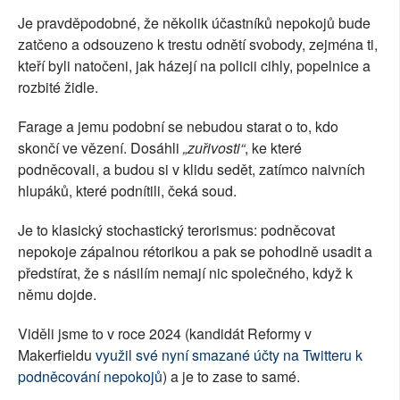
Je pravděpodobné, že několik účastníků nepokojů bude
zatčeno a odsouzeno k trestu odnětí svobody, zejména ti,
kteří byli natočeni, jak házejí na policii cihly, popelnice a
rozbité židle.
Farage a jemu podobní se nebudou starat o to, kdo
skončí ve vězení. Dosáhli
„zuřivosti“
, ke které
podněcovali, a budou si v klidu sedět, zatímco naivních
hlupáků, které podnítili, čeká soud.
Je to klasický stochastický terorismus: podněcovat
nepokoje zápalnou rétorikou a pak se pohodlně usadit a
předstírat, že s násilím nemají nic společného, když k
němu dojde.
Viděli jsme to v roce 2024 (kandidát Reformy v
Makerfieldu
využil své nyní smazané účty na Twitteru k
podněcování nepokojů
) a je to zase to samé.