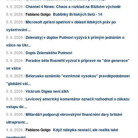
4. 6. 2026 /
Channel 4 News: Chaos a rozklad na Blízkém východě
5. 6. 2026 /
Fabiano Golgo
Bublinky Britských listů - 14
5. 6. 2026 /
Microsoft zpřísní opatření v oblasti lidských práv po
vyšetřování ...
5. 6. 2026 /
Zelenskyj v dopise Putinovi vyzývá k přímým jednáním o
válce na Ukr...
5. 6. 2026 /
Dopis Zelenského Putinovi
5. 6. 2026 /
Poradce šéfa Rosněfti vyzval k přípravě na "dvě generace"
ve válce
5. 6. 2026 /
Bělorusko oznámilo "extrémně vysokou" pravděpodobnost
"globální vál...
5. 6. 2026 /
Vickrum Digwa není sikh
5. 6. 2026 /
Levicový americký komentátor označil rozhodnutí o zákazu
vstupu do ...
5. 6. 2026 /
Miliardáři podporují obrovskými finančními dary britské
ultrapravic...
4. 6. 2026 /
Fabiano Golgo
Když nálepka nestačí, ale realita také
neodpouští