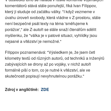
komentátorů stává stále ponuřejší, říká Ivan Filippov,
který ji studuje od začátku války. "I když vezmeme v
úvahu úroveň svobody, která vládne v Z-prostoru, stále
není bezpečné psát texty na téma 'směřujeme k
porážce'," ale Z-autoři se stále snaží čtenářům sdělit
myšlenku, že "válka je v patové situaci, vyhlídky jsou
nejasné a vítězství je nemožné."
Filippov poznamenává: "Výsledkem je, že jsem četl
kilometry textů od různých autorů, od techniků a inženýrů
zabývajících se drony až po vojáky, v nichž autoři
formálně píší o tom, co je nutné k vítězství, ale ve
skutečnosti popisují nevyhnutelnou porážku."
Zdroj v angličtině:
ZDE