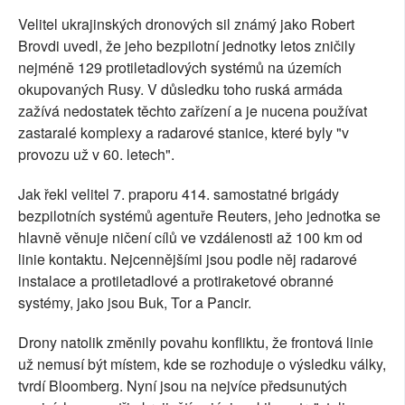
Velitel ukrajinských dronových sil známý jako Robert
Brovdi uvedl, že jeho bezpilotní jednotky letos zničily
nejméně 129 protiletadlových systémů na územích
okupovaných Rusy. V důsledku toho ruská armáda
zažívá nedostatek těchto zařízení a je nucena používat
zastaralé komplexy a radarové stanice, které byly "v
provozu už v 60. letech".
Jak řekl velitel 7. praporu 414. samostatné brigády
bezpilotních systémů agentuře Reuters, jeho jednotka se
hlavně věnuje ničení cílů ve vzdálenosti až 100 km od
linie kontaktu. Nejcennějšími jsou podle něj radarové
instalace a protiletadlové a protiraketové obranné
systémy, jako jsou Buk, Tor a Pancir.
Drony natolik změnily povahu konfliktu, že frontová linie
už nemusí být místem, kde se rozhoduje o výsledku války,
tvrdí Bloomberg. Nyní jsou na nejvíce předsunutých