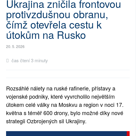
Ukrajina zničila frontovou
SOCIÁLNÍ SÍTĚ
protivzdušnou obranu,
čímž otevřela cestu k
RUBRIKY
útokům na Rusko
PLNÁ VERZE STRÁNEK
20. 5. 2026
čas čtení 3 minuty
Rozsáhlé nálety na ruské rafinerie, přístavy a
vojenské podniky, které vyvrcholilo největším
útokem celé války na Moskvu a region v noci 17.
května s téměř 600 drony, bylo možné díky nové
strategii Ozbrojených sil Ukrajiny.