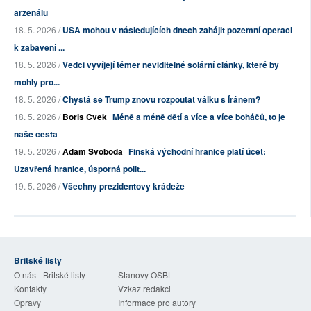
arzenálu
18. 5. 2026 /
USA mohou v následujících dnech zahájit pozemní operaci
k zabavení ...
18. 5. 2026 /
Vědci vyvíjejí téměř neviditelné solární články, které by
mohly pro...
18. 5. 2026 /
Chystá se Trump znovu rozpoutat válku s Íránem?
18. 5. 2026 /
Boris Cvek
Méně a méně dětí a více a více boháčů, to je
naše cesta
19. 5. 2026 /
Adam Svoboda
Finská východní hranice platí účet:
Uzavřená hranice, úsporná polit...
19. 5. 2026 /
Všechny prezidentovy krádeže
Britské listy
O nás - Britské listy
Stanovy OSBL
Kontakty
Vzkaz redakci
Opravy
Informace pro autory