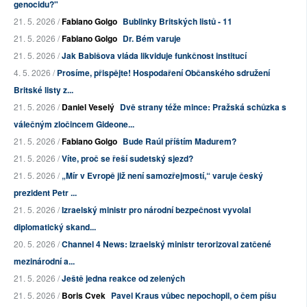
genocidu?"
21. 5. 2026 /
Fabiano Golgo
Bublinky Britských listů - 11
21. 5. 2026 /
Fabiano Golgo
Dr. Bém varuje
21. 5. 2026 /
Jak Babišova vláda likviduje funkčnost institucí
4. 5. 2026 /
Prosíme, přispějte! Hospodaření Občanského sdružení
Britské listy z...
21. 5. 2026 /
Daniel Veselý
Dvě strany téže mince: Pražská schůzka s
válečným zločincem Gideone...
21. 5. 2026 /
Fabiano Golgo
Bude Raúl příštím Madurem?
21. 5. 2026 /
Víte, proč se řeší sudetský sjezd?
21. 5. 2026 /
„Mír v Evropě již není samozřejmostí,“ varuje český
prezident Petr ...
21. 5. 2026 /
Izraelský ministr pro národní bezpečnost vyvolal
diplomatický skand...
20. 5. 2026 /
Channel 4 News: Izraelský ministr terorizoval zatčené
mezinárodní a...
21. 5. 2026 /
Ještě jedna reakce od zelených
21. 5. 2026 /
Boris Cvek
Pavel Kraus vůbec nepochopil, o čem píšu