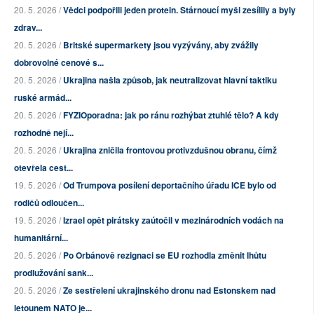
20. 5. 2026 /
Vědci podpořili jeden protein. Stárnoucí myši zesílily a byly
zdrav...
20. 5. 2026 /
Britské supermarkety jsou vyzývány, aby zvážily
dobrovolné cenové s...
20. 5. 2026 /
Ukrajina našla způsob, jak neutralizovat hlavní taktiku
ruské armád...
20. 5. 2026 /
FYZIOporadna: jak po ránu rozhýbat ztuhlé tělo? A kdy
rozhodně nejí...
20. 5. 2026 /
Ukrajina zničila frontovou protivzdušnou obranu, čímž
otevřela cest...
19. 5. 2026 /
Od Trumpova posílení deportačního úřadu ICE bylo od
rodičů odloučen...
19. 5. 2026 /
Izrael opět pirátsky zaútočil v mezinárodních vodách na
humanitární...
20. 5. 2026 /
Po Orbánově rezignaci se EU rozhodla změnit lhůtu
prodlužování sank...
20. 5. 2026 /
Ze sestřelení ukrajinského dronu nad Estonskem nad
letounem NATO je...