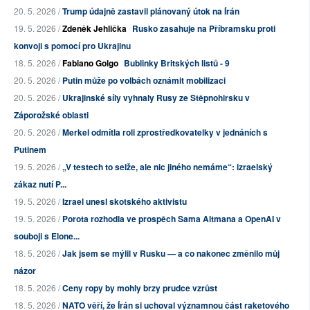
20. 5. 2026 /
Trump údajně zastavil plánovaný útok na Írán
19. 5. 2026 /
Zdeněk Jehlička
Rusko zasahuje na Příbramsku proti
konvoji s pomocí pro Ukrajinu
18. 5. 2026 /
Fabiano Golgo
Bublinky Britských listů - 9
20. 5. 2026 /
Putin může po volbách oznámit mobilizaci
20. 5. 2026 /
Ukrajinské síly vyhnaly Rusy ze Stěpnohirsku v
Záporožské oblasti
20. 5. 2026 /
Merkel odmítla roli zprostředkovatelky v jednáních s
Putinem
19. 5. 2026 /
„V testech to selže, ale nic jiného nemáme“: izraelský
zákaz nutí P...
19. 5. 2026 /
Izrael unesl skotského aktivistu
19. 5. 2026 /
Porota rozhodla ve prospěch Sama Altmana a OpenAI v
souboji s Elone...
18. 5. 2026 /
Jak jsem se mýlil v Rusku — a co nakonec změnilo můj
názor
18. 5. 2026 /
Ceny ropy by mohly brzy prudce vzrůst
18. 5. 2026 /
NATO věří, že Írán si uchoval významnou část raketového