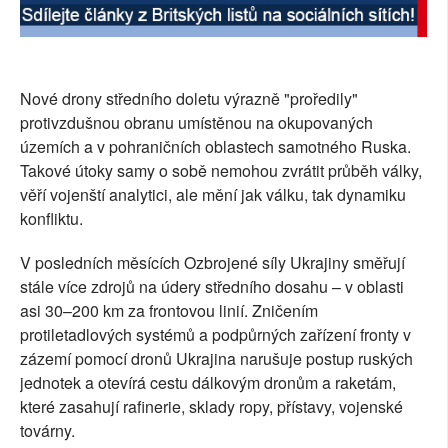
Nové drony středního doletu výrazně "proředily"
protivzdušnou obranu umístěnou na okupovaných
územích a v pohraničních oblastech samotného Ruska.
Takové útoky samy o sobě nemohou zvrátit průběh války,
věří vojenští analytici, ale mění jak válku, tak dynamiku
konfliktu.
V posledních měsících Ozbrojené síly Ukrajiny směřují
stále více zdrojů na údery středního dosahu – v oblasti
asi 30–200 km za frontovou linií. Zničením
protiletadlových systémů a podpůrných zařízení fronty v
zázemí pomocí dronů Ukrajina narušuje postup ruských
jednotek a otevírá cestu dálkovým dronům a raketám,
které zasahují rafinerie, sklady ropy, přístavy, vojenské
továrny.