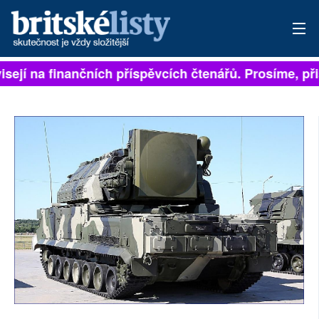
isejí na finančních příspěvcích čtenářů. Prosíme, přis
PŘIHLÁSIT
AKTUÁLNÍ VYDÁNÍ
ARCHIV
ROZHOVORY
TÉMATA
NEJČTENĚJŠÍ ZA 7 DNÍ
AUTOŘI
PŘÍSPĚVKY NA PROVOZ