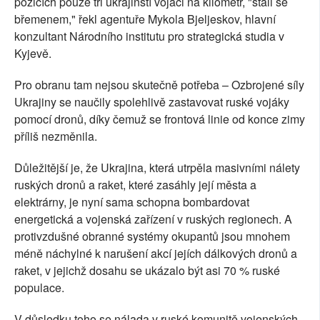
pozicích pouze tři ukrajinští vojáci na kilometr, "stali se
břemenem," řekl agentuře Mykola Bjeljeskov, hlavní
konzultant Národního institutu pro strategická studia v
Kyjevě.
Pro obranu tam nejsou skutečně potřeba – Ozbrojené síly
Ukrajiny se naučily spolehlivě zastavovat ruské vojáky
pomocí dronů, díky čemuž se frontová linie od konce zimy
příliš nezměnila.
Důležitější je, že Ukrajina, která utrpěla masivními nálety
ruských dronů a raket, které zasáhly její města a
elektrárny, je nyní sama schopna bombardovat
energetická a vojenská zařízení v ruských regionech. A
protivzdušné obranné systémy okupantů jsou mnohem
méně náchylné k narušení akcí jejích dálkových dronů a
raket, v jejichž dosahu se ukázalo být asi 70 % ruské
populace.
V důsledku toho se nálada v ruské komunitě vojenských