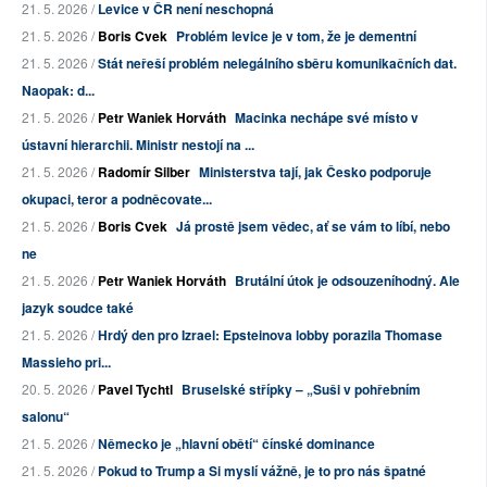
21. 5. 2026 /
Levice v ČR není neschopná
21. 5. 2026 /
Boris Cvek
Problém levice je v tom, že je dementní
21. 5. 2026 /
Stát neřeší problém nelegálního sběru komunikačních dat.
Naopak: d...
21. 5. 2026 /
Petr Waniek Horváth
Macinka nechápe své místo v
ústavní hierarchii. Ministr nestojí na ...
21. 5. 2026 /
Radomír Silber
Ministerstva tají, jak Česko podporuje
okupaci, teror a podněcovate...
21. 5. 2026 /
Boris Cvek
Já prostě jsem vědec, ať se vám to líbí, nebo
ne
21. 5. 2026 /
Petr Waniek Horváth
Brutální útok je odsouzeníhodný. Ale
jazyk soudce také
21. 5. 2026 /
Hrdý den pro Izrael: Epsteinova lobby porazila Thomase
Massieho pri...
20. 5. 2026 /
Pavel Tychtl
Bruselské střípky – „Suši v pohřebním
salonu“
21. 5. 2026 /
Německo je „hlavní obětí“ čínské dominance
21. 5. 2026 /
Pokud to Trump a Si myslí vážně, je to pro nás špatné