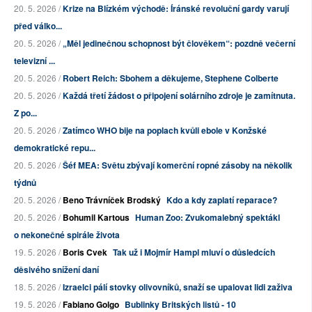
20. 5. 2026 /
Krize na Blízkém východě: Íránské revoluční gardy varují
před válko...
20. 5. 2026 /
„Měl jedinečnou schopnost být člověkem“: pozdně večerní
televizní ...
20. 5. 2026 /
Robert Reich: Sbohem a děkujeme, Stephene Colberte
20. 5. 2026 /
Každá třetí žádost o připojení solárního zdroje je zamítnuta.
Z po...
20. 5. 2026 /
Zatímco WHO bije na poplach kvůli ebole v Konžské
demokratické repu...
20. 5. 2026 /
Šéf MEA: Světu zbývají komerční ropné zásoby na několik
týdnů
20. 5. 2026 /
Beno Trávníček Brodský
Kdo a kdy zaplatí reparace?
20. 5. 2026 /
Bohumil Kartous
Human Zoo: Zvukomalebný spektákl
o nekonečné spirále života
19. 5. 2026 /
Boris Cvek
Tak už i Mojmír Hampl mluví o důsledcích
děsivého snížení daní
18. 5. 2026 /
Izraelci pálí stovky olivovníků, snaží se upalovat lidi zaživa
19. 5. 2026 /
Fabiano Golgo
Bublinky Britských listů - 10