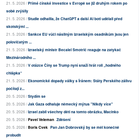
21. 5. 2026 /
Přímé čínské investice v Evropě se již druhým rokem po
sobě zvýšily
21. 5. 2026 /
Studie odhalila, že ChatGPT a další AI boti udělali před
skotskými ...
21. 5. 2026 /
Sankce EU vůči násilným izraelským osadníkům jsou jen
polovičatým ...
21. 5. 2026 /
Izraelský ministr Becalel Smotrič reaguje na zatykač
Mezinárodního ...
21. 5. 2026 /
V otázce Číny se Trump nyní snaží hrát roli „hodného
chlápka“
21. 5. 2026 /
Ekonomické dopady války s Íránem: Státy Perského zálivu
počítají z...
20. 5. 2026 /
Stydím se
20. 5. 2026 /
Jak Gaza odhaluje německý mýtus "Nikdy více"
20. 5. 2026 /
Izrael zabil všechny děti na tomto obrázku, Macinko
20. 5. 2026 /
Pavel Veleman
Zděšení
20. 5. 2026 /
Boris Cvek
Pan Jan Dobrovský by se měl konečně
probudit