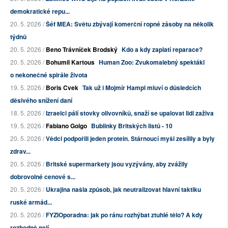
demokratické repu...
20. 5. 2026 /
Šéf MEA: Světu zbývají komerční ropné zásoby na několik
týdnů
20. 5. 2026 /
Beno Trávníček Brodský
Kdo a kdy zaplatí reparace?
20. 5. 2026 /
Bohumil Kartous
Human Zoo: Zvukomalebný spektákl
o nekonečné spirále života
19. 5. 2026 /
Boris Cvek
Tak už i Mojmír Hampl mluví o důsledcích
děsivého snížení daní
18. 5. 2026 /
Izraelci pálí stovky olivovníků, snaží se upalovat lidi zaživa
19. 5. 2026 /
Fabiano Golgo
Bublinky Britských listů - 10
20. 5. 2026 /
Vědci podpořili jeden protein. Stárnoucí myši zesílily a byly
zdrav...
20. 5. 2026 /
Britské supermarkety jsou vyzývány, aby zvážily
dobrovolné cenové s...
20. 5. 2026 /
Ukrajina našla způsob, jak neutralizovat hlavní taktiku
ruské armád...
20. 5. 2026 /
FYZIOporadna: jak po ránu rozhýbat ztuhlé tělo? A kdy
rozhodně nejí...