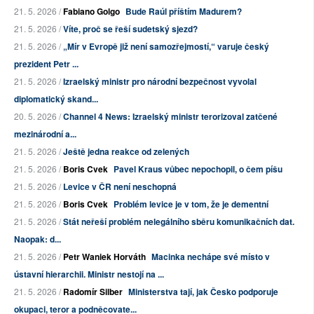
21. 5. 2026 /
Fabiano Golgo
Bude Raúl příštím Madurem?
21. 5. 2026 /
Víte, proč se řeší sudetský sjezd?
21. 5. 2026 /
„Mír v Evropě již není samozřejmostí,“ varuje český
prezident Petr ...
21. 5. 2026 /
Izraelský ministr pro národní bezpečnost vyvolal
diplomatický skand...
20. 5. 2026 /
Channel 4 News: Izraelský ministr terorizoval zatčené
mezinárodní a...
21. 5. 2026 /
Ještě jedna reakce od zelených
21. 5. 2026 /
Boris Cvek
Pavel Kraus vůbec nepochopil, o čem píšu
21. 5. 2026 /
Levice v ČR není neschopná
21. 5. 2026 /
Boris Cvek
Problém levice je v tom, že je dementní
21. 5. 2026 /
Stát neřeší problém nelegálního sběru komunikačních dat.
Naopak: d...
21. 5. 2026 /
Petr Waniek Horváth
Macinka nechápe své místo v
ústavní hierarchii. Ministr nestojí na ...
21. 5. 2026 /
Radomír Silber
Ministerstva tají, jak Česko podporuje
okupaci, teror a podněcovate...