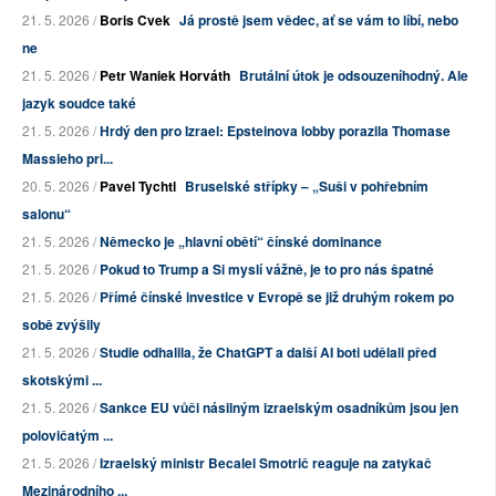
21. 5. 2026 /
Boris Cvek
Já prostě jsem vědec, ať se vám to líbí, nebo
ne
21. 5. 2026 /
Petr Waniek Horváth
Brutální útok je odsouzeníhodný. Ale
jazyk soudce také
21. 5. 2026 /
Hrdý den pro Izrael: Epsteinova lobby porazila Thomase
Massieho pri...
20. 5. 2026 /
Pavel Tychtl
Bruselské střípky – „Suši v pohřebním
salonu“
21. 5. 2026 /
Německo je „hlavní obětí“ čínské dominance
21. 5. 2026 /
Pokud to Trump a Si myslí vážně, je to pro nás špatné
21. 5. 2026 /
Přímé čínské investice v Evropě se již druhým rokem po
sobě zvýšily
21. 5. 2026 /
Studie odhalila, že ChatGPT a další AI boti udělali před
skotskými ...
21. 5. 2026 /
Sankce EU vůči násilným izraelským osadníkům jsou jen
polovičatým ...
21. 5. 2026 /
Izraelský ministr Becalel Smotrič reaguje na zatykač
Mezinárodního ...