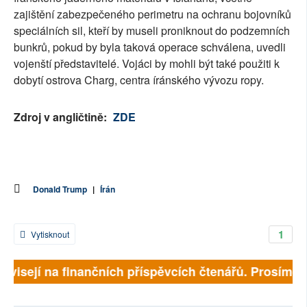
zajištění zabezpečeného perimetru na ochranu bojovníků
speciálních sil, kteří by museli proniknout do podzemních
bunkrů, pokud by byla taková operace schválena, uvedli
vojenští představitelé. Vojáci by mohli být také použiti k
dobytí ostrova Charg, centra íránského vývozu ropy.
Zdroj v angličtině:
ZDE
Donald Trump
|
Írán
1
Vytisknout
závisejí na finančních příspěvcích čtenářů. Prosíme, p