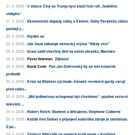
21. 5. 2026 /
V otázce Číny se Trump nyní snaží hrát roli „hodného
chlápka“
21. 5. 2026 /
Ekonomické dopady války s Íránem: Státy Perského zálivu
počítají z...
20. 5. 2026 /
Stydím se
20. 5. 2026 /
Jak Gaza odhaluje německý mýtus "Nikdy více"
20. 5. 2026 /
Izrael zabil všechny děti na tomto obrázku, Macinko
20. 5. 2026 /
Pavel Veleman
Zděšení
20. 5. 2026 /
Boris Cvek
Pan Jan Dobrovský by se měl konečně
probudit
20. 5. 2026 /
Krize na Blízkém východě: Íránské revoluční gardy varují
před válko...
20. 5. 2026 /
„Měl jedinečnou schopnost být člověkem“: pozdně večerní
televizní ...
20. 5. 2026 /
Robert Reich: Sbohem a děkujeme, Stephene Colberte
20. 5. 2026 /
Každá třetí žádost o připojení solárního zdroje je zamítnuta.
Z po...
20. 5. 2026 /
Zatímco WHO bije na poplach kvůli ebole v Konžské