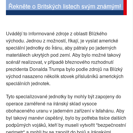
Uvádějí to informované zdroje z oblasti Blízkého
východu. Jednou z možností, říkají, je vyslat americké
speciální jednotky do Íránu, aby pátraly po jaderných
materiálech ukrytých pod zemí. Aby bylo možné takový
scénář realizovat, v případě březnového rozhodnutí
prezidenta Donalda Trumpa bylo podle zdrojů na Blízký
východ nasazeno několik stovek příslušníků amerických
speciálních jednotek.
Tyto specializované jednotky by mohly být zapojeny do
operace zaměřené na íránský sklad vysoce
obohaceného uranu v jaderném zařízení v Isfahánu. Aby
byl takový manévr úspěšný, bylo by potřeba tisíce dalších
podpůrných vojáků, kteří by museli vytvořit "bezpečnostní
perimetr" a mohli by se zapojit do bojů s íránskými