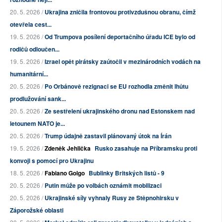
20. 5. 2026 /
Ukrajina zničila frontovou protivzdušnou obranu, čímž
otevřela cest...
19. 5. 2026 /
Od Trumpova posílení deportačního úřadu ICE bylo od
rodičů odloučen...
19. 5. 2026 /
Izrael opět pirátsky zaútočil v mezinárodních vodách na
humanitární...
20. 5. 2026 /
Po Orbánově rezignaci se EU rozhodla změnit lhůtu
prodlužování sank...
20. 5. 2026 /
Ze sestřelení ukrajinského dronu nad Estonskem nad
letounem NATO je...
20. 5. 2026 /
Trump údajně zastavil plánovaný útok na Írán
19. 5. 2026 /
Zdeněk Jehlička
Rusko zasahuje na Příbramsku proti
konvoji s pomocí pro Ukrajinu
18. 5. 2026 /
Fabiano Golgo
Bublinky Britských listů - 9
20. 5. 2026 /
Putin může po volbách oznámit mobilizaci
20. 5. 2026 /
Ukrajinské síly vyhnaly Rusy ze Stěpnohirsku v
Záporožské oblasti