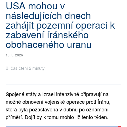
USA mohou v
SOCIÁLNÍ SÍTĚ
následujících dnech
RUBRIKY
zahájit pozemní operaci k
zabavení íránského
PLNÁ VERZE STRÁNEK
obohaceného uranu
18. 5. 2026
čas čtení 2 minuty
Spojené státy a Izrael intenzivně připravují na
možné obnovení vojenské operace proti Íránu,
která byla pozastavena v dubnu po oznámení
příměří. Dojít by k tomu mohlo již tento týden.