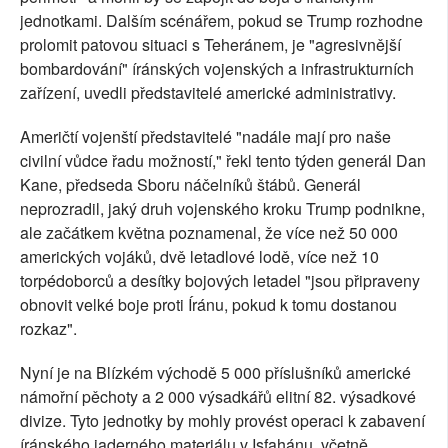
jednotkami. Dalším scénářem, pokud se Trump rozhodne
prolomit patovou situaci s Teheránem, je "agresivnější
bombardování" íránských vojenských a infrastrukturních
zařízení, uvedli představitelé americké administrativy.
Američtí vojenští představitelé "nadále mají pro naše
civilní vůdce řadu možností," řekl tento týden generál Dan
Kane, předseda Sboru náčelníků štábů. Generál
neprozradil, jaký druh vojenského kroku Trump podnikne,
ale začátkem května poznamenal, že více než 50 000
amerických vojáků, dvě letadlové lodě, více než 10
torpédoborců a desítky bojových letadel "jsou připraveny
obnovit velké boje proti Íránu, pokud k tomu dostanou
rozkaz".
Nyní je na Blízkém východě 5 000 příslušníků americké
námořní pěchoty a 2 000 výsadkářů elitní 82. výsadkové
divize. Tyto jednotky by mohly provést operaci k zabavení
íránského jaderného materiálu v Isfahánu, včetně