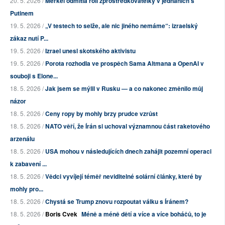
20. 5. 2026 /
Merkel odmítla roli zprostředkovatelky v jednáních s
Putinem
19. 5. 2026 /
„V testech to selže, ale nic jiného nemáme“: izraelský
zákaz nutí P...
19. 5. 2026 /
Izrael unesl skotského aktivistu
19. 5. 2026 /
Porota rozhodla ve prospěch Sama Altmana a OpenAI v
souboji s Elone...
18. 5. 2026 /
Jak jsem se mýlil v Rusku — a co nakonec změnilo můj
názor
18. 5. 2026 /
Ceny ropy by mohly brzy prudce vzrůst
18. 5. 2026 /
NATO věří, že Írán si uchoval významnou část raketového
arzenálu
18. 5. 2026 /
USA mohou v následujících dnech zahájit pozemní operaci
k zabavení ...
18. 5. 2026 /
Vědci vyvíjejí téměř neviditelné solární články, které by
mohly pro...
18. 5. 2026 /
Chystá se Trump znovu rozpoutat válku s Íránem?
18. 5. 2026 /
Boris Cvek
Méně a méně dětí a více a více boháčů, to je