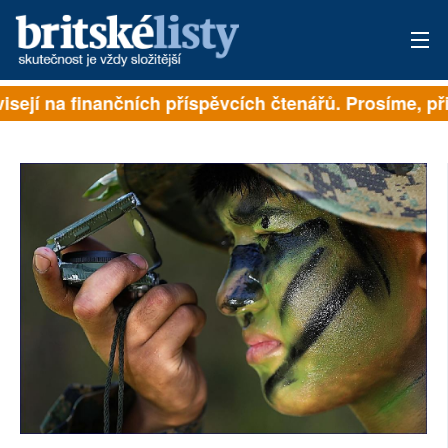
isejí na finančních příspěvcích čtenářů. Prosíme, při
PŘIHLÁSIT
AKTUÁLNÍ VYDÁNÍ
ARCHIV
ROZHOVORY
TÉMATA
NEJČTENĚJŠÍ ZA 7 DNÍ
AUTOŘI
PŘÍSPĚVKY NA PROVOZ