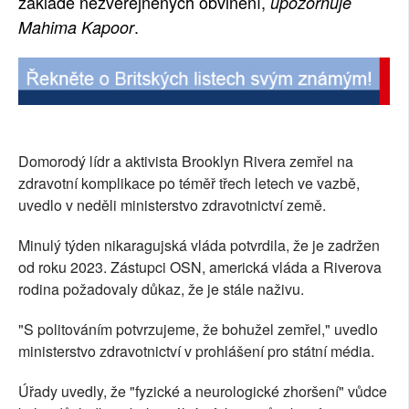
základě nezveřejněných obvinění,
upozorňuje
SOCIÁLNÍ SÍTĚ
.
Mahima Kapoor
RUBRIKY
PLNÁ VERZE STRÁNEK
Domorodý lídr a aktivista Brooklyn Rivera zemřel na
zdravotní komplikace po téměř třech letech ve vazbě,
uvedlo v neděli ministerstvo zdravotnictví země.
Minulý týden nikaragujská vláda potvrdila, že je zadržen
od roku 2023. Zástupci OSN, americká vláda a Riverova
rodina požadovaly důkaz, že je stále naživu.
"S politováním potvrzujeme, že bohužel zemřel," uvedlo
ministerstvo zdravotnictví v prohlášení pro státní média.
Úřady uvedly, že "fyzické a neurologické zhoršení" vůdce