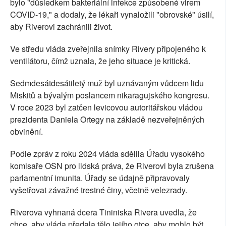
bylo "důsledkem bakteriální infekce způsobené virem
COVID-19," a dodaly, že lékaři vynaložili "obrovské" úsilí,
aby Riverovi zachránili život.
Ve středu vláda zveřejnila snímky Rivery připojeného k
ventilátoru, čímž uznala, že jeho situace je kritická.
Sedmdesátdesátiletý muž byl uznávaným vůdcem lidu
Miskitů a bývalým poslancem nikaragujského kongresu.
V roce 2023 byl zatčen levicovou autoritářskou vládou
prezidenta Daniela Ortegy na základě nezveřejněných
obvinění.
Podle zpráv z roku 2024 vláda sdělila Úřadu vysokého
komisaře OSN pro lidská práva, že Riverovi byla zrušena
parlamentní imunita. Úřady se údajně připravovaly
vyšetřovat závažné trestné činy, včetně velezrady.
Riverova vyhnaná dcera Tininiska Rivera uvedla, že
chce, aby vláda předala tělo jejího otce, aby mohlo být