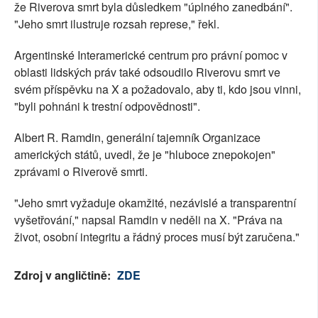
že Riverova smrt byla důsledkem "úplného zanedbání".
"Jeho smrt ilustruje rozsah represe," řekl.
Argentinské Interamerické centrum pro právní pomoc v
oblasti lidských práv také odsoudilo Riverovu smrt ve
svém příspěvku na X a požadovalo, aby ti, kdo jsou vinni,
"byli pohnáni k trestní odpovědnosti".
Albert R. Ramdin, generální tajemník Organizace
amerických států, uvedl, že je "hluboce znepokojen"
zprávami o Riverově smrti.
"Jeho smrt vyžaduje okamžité, nezávislé a transparentní
vyšetřování," napsal Ramdin v neděli na X. "Práva na
život, osobní integritu a řádný proces musí být zaručena."
Zdroj v angličtině:
ZDE