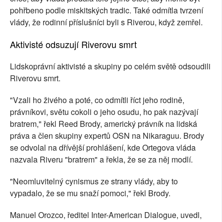
pohřbeno podle miskitských tradic. Také odmítla tvrzení
vlády, že rodinní příslušníci byli s Riverou, když zemřel.
Aktivisté odsuzují Riverovu smrt
Lidskoprávní aktivisté a skupiny po celém světě odsoudili
Riverovu smrt.
"Vzali ho živého a poté, co odmítli říct jeho rodině,
právníkovi, světu cokoli o jeho osudu, ho pak nazývají
bratrem," řekl Reed Brody, americký právník na lidská
práva a člen skupiny expertů OSN na Nikaraguu. Brody
se odvolal na dřívější prohlášení, kde Ortegova vláda
nazvala Riveru "bratrem" a řekla, že se za něj modlí.
"Neomluvitelný cynismus ze strany vlády, aby to
vypadalo, že se mu snaží pomoci," řekl Brody.
Manuel Orozco, ředitel Inter-American Dialogue, uvedl,