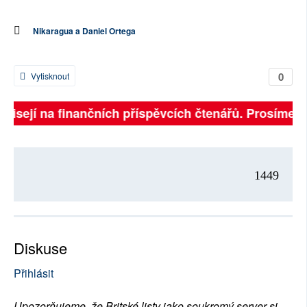
Nikaragua a Daniel Ortega
0
Vytisknout
ávisejí na finančních příspěvcích čtenářů. Prosíme, př
1449
Diskuse
Přihlásit
Upozorňujeme, že Britské listy jako soukromý server si