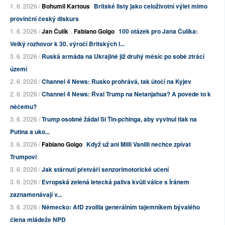
1. 6. 2026 /
Bohumil Kartous
Britské listy jako celoživotní výlet mimo
provinční český diskurs
1. 6. 2026 /
Jan Čulík
,
Fabiano Golgo
100 otázek pro Jana Čulíka:
Velký rozhovor k 30. výročí Britských l...
3. 6. 2026 /
Ruská armáda na Ukrajině již druhý měsíc po sobě ztrácí
území
2. 6. 2026 /
Channel 4 News: Rusko prohrává, tak útočí na Kyjev
2. 6. 2026 /
Channel 4 News: Řval Trump na Netanjahua? A povede to k
něčemu?
3. 6. 2026 /
Trump osobně žádal Si Ťin-pchinga, aby vyvinul tlak na
Putina a uko...
3. 6. 2026 /
Fabiano Golgo
Když už ani Milli Vanilli nechce zpívat
Trumpovi
3. 6. 2026 /
Jak stárnutí přetváří senzorimotorické učení
3. 6. 2026 /
Evropská zelená letecká paliva kvůli válce s Íránem
zaznamenávají v...
3. 6. 2026 /
Německo: AfD zvolila generálním tajemníkem bývalého
člena mládeže NPD