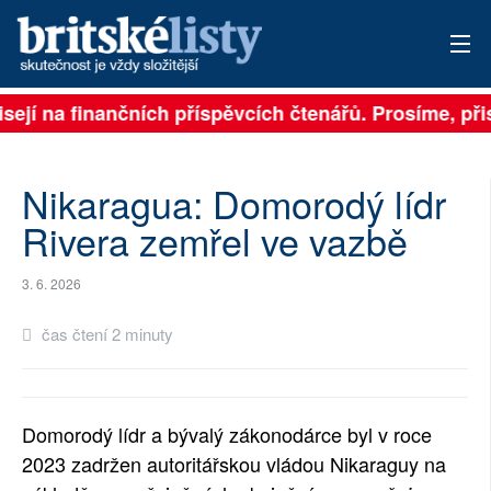
isejí na finančních příspěvcích čtenářů. Prosíme, přis
PŘIHLÁSIT
AKTUÁLNÍ VYDÁNÍ
Nikaragua: Domorodý lídr
ARCHIV
Rivera zemřel ve vazbě
ROZHOVORY
3. 6. 2026
TÉMATA
čas čtení 2 minuty
NEJČTENĚJŠÍ ZA 7 DNÍ
AUTOŘI
Domorodý lídr a bývalý zákonodárce byl v roce
2023 zadržen autoritářskou vládou Nikaraguy na
PŘÍSPĚVKY NA PROVOZ