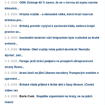
3. 6. 2026 /
OSN: Existuje 80 % šance, že se v červnu až srpnu rozvine
klimatick...
3. 6. 2026 /
Hrůzná vražda – a občanská válka, která hrozí rozervat
britskou pra...
3. 6. 2026 /
Britský premiér vyzývá k zachování klidu, zatímco krajní
pravice se...
3. 6. 2026 /
Iracionální nenávist vůči imigrantům byla vražedná za druhé
světové...
3. 6. 2026 /
Británie: Oběť vraždy řekla policii devětkrát 'Nemůžu
dýchat', zatí...
3. 6. 2026 /
Farage, jenž ztrácí podporu ve prospěch ultrapravicové
strany Resto...
3. 6. 2026 /
Izrael útočí na jižní Libanon navzdory Trumpovým snahám o
upevnění ...
2. 6. 2026 /
Britská vláda přijímá k léčbě děti z Gazy liknavě. (Česká
vůbec ne)
3. 6. 2026 /
Boris Cvek
Stupidita vzpomínání na hrůzy, ne na jejich
řešení