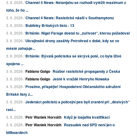
3. 6. 2026 /
Channel 4 News: Netanjahu se rozhodl vytěžit maximum z
toho, že ho ...
3. 6. 2026 /
Channel 4 News: Rasistické násilí v Southamptonu
3. 6. 2026 /
Bublinky Britských listů - 13
3. 6. 2026 /
Británie: Nigel Farage dostal tu „zuřivost“, kterou požadoval
3. 6. 2026 /
Ukrajinské drony zasáhly Petrohrad v době, kdy se ve
městě zahajuje...
3. 6. 2026 /
Británie: Bývalá policistka se skrývá poté, co byla lživě
spojena ...
3. 6. 2026 /
Fabiano Golgo
Rozbor rasistické propagandy z Česka
3. 6. 2026 /
Fabiano Golgo
Ještě k vraždě Henryho Nowaka
4. 5. 2026 /
Prosíme, přispějte! Hospodaření Občanského sdružení
Britské listy z...
3. 6. 2026 /
Jedenáct policistů a policejní pes byli zraněni při „děsivých“
rasi...
3. 6. 2026 /
Petr Waniek Horváth
Když je loajalita kvalifikací
3. 6. 2026 /
Petr Waniek Horváth
Rozsudek nad SPD není jen o
billboardech