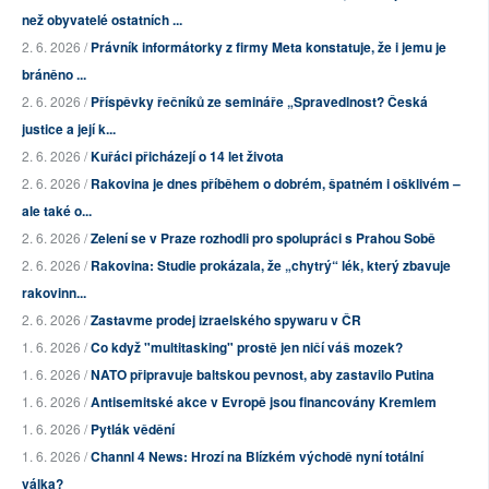
než obyvatelé ostatních ...
2. 6. 2026 /
Právník informátorky z firmy Meta konstatuje, že i jemu je
bráněno ...
2. 6. 2026 /
Příspěvky řečníků ze semináře „Spravedlnost? Česká
justice a její k...
2. 6. 2026 /
Kuřáci přicházejí o 14 let života
2. 6. 2026 /
Rakovina je dnes příběhem o dobrém, špatném i ošklivém –
ale také o...
2. 6. 2026 /
Zelení se v Praze rozhodli pro spolupráci s Prahou Sobě
2. 6. 2026 /
Rakovina: Studie prokázala, že „chytrý“ lék, který zbavuje
rakovinn...
2. 6. 2026 /
Zastavme prodej izraelského spywaru v ČR
1. 6. 2026 /
Co když "multitasking" prostě jen ničí váš mozek?
1. 6. 2026 /
NATO připravuje baltskou pevnost, aby zastavilo Putina
1. 6. 2026 /
Antisemitské akce v Evropě jsou financovány Kremlem
1. 6. 2026 /
Pytlák vědění
1. 6. 2026 /
Channl 4 News: Hrozí na Blízkém východě nyní totální
válka?