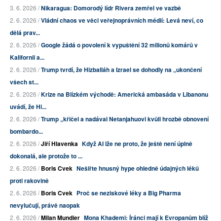
3. 6. 2026 /
Nikaragua: Domorodý lídr Rivera zemřel ve vazbě
2. 6. 2026 /
Vládní chaos ve věci veřejnoprávních médií: Levá neví, co
dělá prav...
2. 6. 2026 /
Google žádá o povolení k vypuštění 32 milionů komárů v
Kalifornii a...
2. 6. 2026 /
Trump tvrdí, že Hizballáh a Izrael se dohodly na „ukončení
všech st...
2. 6. 2026 /
Krize na Blízkém východě: Americká ambasáda v Libanonu
uvádí, že Hi...
2. 6. 2026 /
Trump „křičel a nadával Netanjahuovi kvůli hrozbě obnovení
bombardo...
2. 6. 2026 /
Jiří Hlavenka
Když AI lže ne proto, že ještě není úplně
dokonalá, ale protože to ...
2. 6. 2026 /
Boris Cvek
Nešiřte hnusný hype ohledně údajných léků
proti rakovině
2. 6. 2026 /
Boris Cvek
Proč se neziskové léky a Big Pharma
nevylučují, právě naopak
2. 6. 2026 /
Milan Mundier
Mona Khademi: Íránci mají k Evropanům blíž