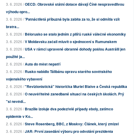
3. 6. 2026 /
OECD: Obrovské státní dotace dávají Číně nespravedlivou
výhodu opro...
3. 6. 2026 /
'Patnáctiletá příbuzná byla zabita za to, že si odmítla vzít
bratra...
3. 6. 2026 /
Bělorusko se stalo jedním z pilířů ruské válečné ekonomiky
3. 6. 2026 /
V Moldavsku začali mluvit o sjednocení s Rumunskem
3. 6. 2026 /
USA v rámci upravené obranné dohody pošlou Austrálii jen
použité ja...
2. 6. 2026 /
Auta do měst nepatří
3. 6. 2026 /
Rusko nabídlo Tálibánu opravu starého sovětského
vojenského vybavení
2. 6. 2026 /
"Revizionistická" historička Muriel Blaive a Česká republika
2. 6. 2026 /
O neuvěřitelně zanedbané situaci na českých školách. Prý
"si nevědí...
3. 6. 2026 /
Brazílie izoluje dva podezřelé případy eboly, zatímco
epidemie v Ko...
2. 6. 2026 /
Steve Rosenberg, BBC, z Moskvy: Článek, který zmizel
3. 6. 2026 /
JAR: První zasedání výboru pro odvolání prezidenta