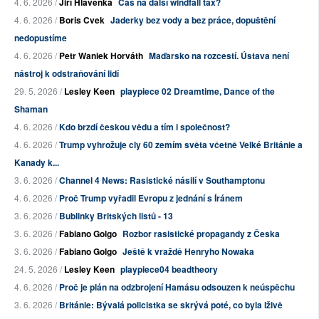
4. 6. 2026 /
Jiří Hlavenka
Čas na další windfall tax?
4. 6. 2026 /
Boris Cvek
Jaderky bez vody a bez práce, dopuštění
nedopustíme
4. 6. 2026 /
Petr Waniek Horváth
Maďarsko na rozcestí. Ústava není
nástroj k odstraňování lidí
29. 5. 2026 /
Lesley Keen
playpiece 02 Dreamtime, Dance of the
Shaman
4. 6. 2026 /
Kdo brzdí českou vědu a tím i společnost?
4. 6. 2026 /
Trump vyhrožuje cly 60 zemím světa včetně Velké Británie a
Kanady k...
3. 6. 2026 /
Channel 4 News: Rasistické násilí v Southamptonu
4. 6. 2026 /
Proč Trump vyřadil Evropu z jednání s Íránem
3. 6. 2026 /
Bublinky Britských listů - 13
3. 6. 2026 /
Fabiano Golgo
Rozbor rasistické propagandy z Česka
3. 6. 2026 /
Fabiano Golgo
Ještě k vraždě Henryho Nowaka
24. 5. 2026 /
Lesley Keen
playpiece04 beadtheory
4. 6. 2026 /
Proč je plán na odzbrojení Hamásu odsouzen k neúspěchu
3. 6. 2026 /
Británie: Bývalá policistka se skrývá poté, co byla lživě