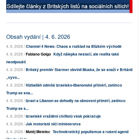
Obsah vydání | 4. 6. 2026
4. 6. 2026 /
Channel 4 News: Chaos a rozklad na Blízkém východě
4. 6. 2026 /
Fabiano Golgo
Když nálepka nestačí, ale realita také
neodpouští
4. 6. 2026 /
Britský premiér Starmer obvinil Muska, že se snaží v Británii
„vyvo...
4. 6. 2026 /
Hizballáh odmítá izraelsko-libanonské příměří, zatímco
Trump se sna...
4. 6. 2026 /
Izrael a Libanon se dohodly na obnovení příměří, zatímco
Trump se s...
4. 6. 2026 /
Izraelské vraždění civilistů však pokračuje
4. 6. 2026 /
Jak motoristé ničí ministerstva
4. 6. 2026 /
Matěj Metelec
Technokratický populismus a rušení agend