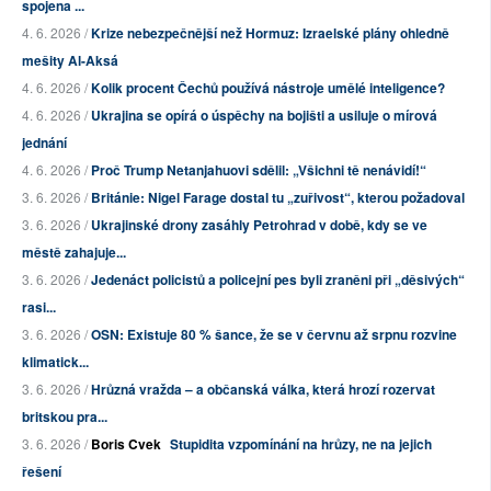
spojena ...
4. 6. 2026 /
Krize nebezpečnější než Hormuz: Izraelské plány ohledně
mešity Al-Aksá
4. 6. 2026 /
Kolik procent Čechů používá nástroje umělé inteligence?
4. 6. 2026 /
Ukrajina se opírá o úspěchy na bojišti a usiluje o mírová
jednání
4. 6. 2026 /
Proč Trump Netanjahuovi sdělil: „Všichni tě nenávidí!“
3. 6. 2026 /
Británie: Nigel Farage dostal tu „zuřivost“, kterou požadoval
3. 6. 2026 /
Ukrajinské drony zasáhly Petrohrad v době, kdy se ve
městě zahajuje...
3. 6. 2026 /
Jedenáct policistů a policejní pes byli zraněni při „děsivých“
rasi...
3. 6. 2026 /
OSN: Existuje 80 % šance, že se v červnu až srpnu rozvine
klimatick...
3. 6. 2026 /
Hrůzná vražda – a občanská válka, která hrozí rozervat
britskou pra...
3. 6. 2026 /
Boris Cvek
Stupidita vzpomínání na hrůzy, ne na jejich
řešení