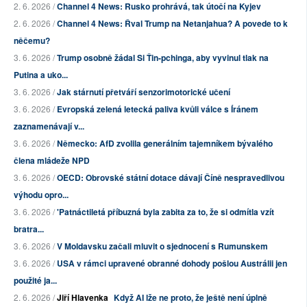
2. 6. 2026 /
Channel 4 News: Rusko prohrává, tak útočí na Kyjev
2. 6. 2026 /
Channel 4 News: Řval Trump na Netanjahua? A povede to k
něčemu?
3. 6. 2026 /
Trump osobně žádal Si Ťin-pchinga, aby vyvinul tlak na
Putina a uko...
3. 6. 2026 /
Jak stárnutí přetváří senzorimotorické učení
3. 6. 2026 /
Evropská zelená letecká paliva kvůli válce s Íránem
zaznamenávají v...
3. 6. 2026 /
Německo: AfD zvolila generálním tajemníkem bývalého
člena mládeže NPD
3. 6. 2026 /
OECD: Obrovské státní dotace dávají Číně nespravedlivou
výhodu opro...
3. 6. 2026 /
'Patnáctiletá příbuzná byla zabita za to, že si odmítla vzít
bratra...
3. 6. 2026 /
V Moldavsku začali mluvit o sjednocení s Rumunskem
3. 6. 2026 /
USA v rámci upravené obranné dohody pošlou Austrálii jen
použité ja...
2. 6. 2026 /
Jiří Hlavenka
Když AI lže ne proto, že ještě není úplně