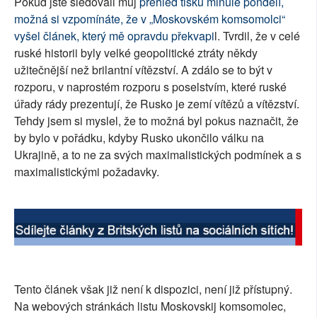
Pokud jste sledovali můj
přehled tisku minulé pondělí,
možná si vzpomínáte, že v „Moskovském komsomolci“
vyšel článek, který mě opravdu překvapi
l. Tvrdil, že v celé
ruské historii byly velké geopolitické ztráty někdy
užitečnější než brilantní vítězství. A zdálo se to být v
rozporu, v naprostém rozporu s poselstvím, které ruské
úřady rády prezentují, že Rusko je zemí vítězů a vítězství.
Tehdy jsem si myslel, že to možná byl pokus naznačit, že
by bylo v pořádku, kdyby Rusko ukončilo válku na
Ukrajině, a to ne za svých maximalistických podmínek a s
maximalistickými požadavky.
Tento článek však již není k dispozici, není již přístupný.
Na webových stránkách listu Moskovskij komsomolec,