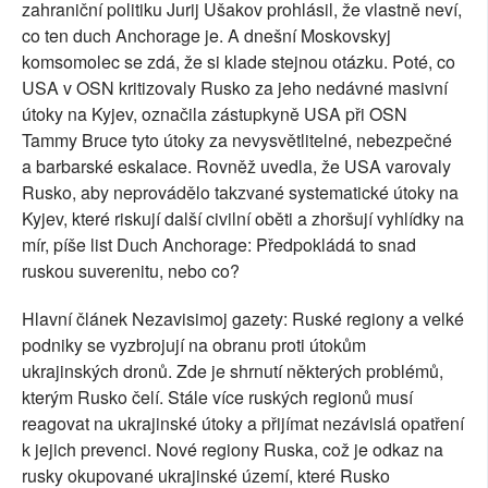
zahraniční politiku Jurij Ušakov prohlásil, že vlastně neví,
co ten duch Anchorage je. A dnešní Moskovskyj
komsomolec se zdá, že si klade stejnou otázku. Poté, co
USA v OSN kritizovaly Rusko za jeho nedávné masivní
útoky na Kyjev, označila zástupkyně USA při OSN
Tammy Bruce tyto útoky za nevysvětlitelné, nebezpečné
a barbarské eskalace. Rovněž uvedla, že USA varovaly
Rusko, aby neprovádělo takzvané systematické útoky na
Kyjev, které riskují další civilní oběti a zhoršují vyhlídky na
mír, píše list Duch Anchorage: Předpokládá to snad
ruskou suverenitu, nebo co?
Hlavní článek Nezavisimoj gazety: Ruské regiony a velké
podniky se vyzbrojují na obranu proti útokům
ukrajinských dronů. Zde je shrnutí některých problémů,
kterým Rusko čelí. Stále více ruských regionů musí
reagovat na ukrajinské útoky a přijímat nezávislá opatření
k jejich prevenci. Nové regiony Ruska, což je odkaz na
rusky okupované ukrajinské území, které Rusko