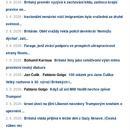
3. 6. 2026 /
Britský premiér vyzývá k zachování klidu, zatímco krajní
pravice se...
3. 6. 2026 /
Iracionální nenávist vůči imigrantům byla vražedná za druhé
světové...
3. 6. 2026 /
Británie: Oběť vraždy řekla policii devětkrát 'Nemůžu
dýchat', zatí...
3. 6. 2026 /
Farage, jenž ztrácí podporu ve prospěch ultrapravicové
strany Resto...
1. 6. 2026 /
Bohumil Kartous
Britské listy jako celoživotní výlet mimo
provinční český diskurs
1. 6. 2026 /
Jan Čulík
,
Fabiano Golgo
100 otázek pro Jana Čulíka:
Velký rozhovor k 30. výročí Britských l...
3. 6. 2026 /
Fabiano Golgo
Když už ani Milli Vanilli nechce zpívat
Trumpovi
3. 6. 2026 /
Izrael útočí na jižní Libanon navzdory Trumpovým snahám o
upevnění ...
2. 6. 2026 /
Britská vláda přijímá k léčbě děti z Gazy liknavě. (Česká
vůbec ne)