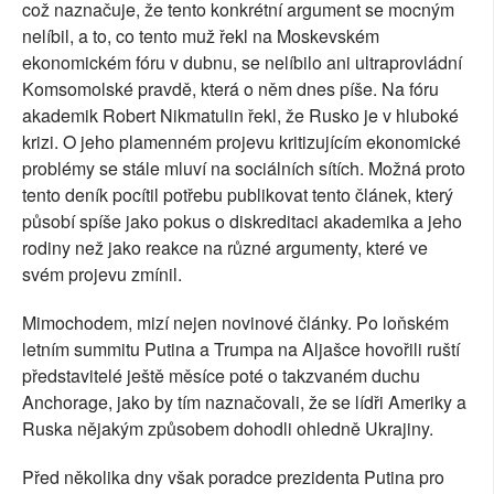
což naznačuje, že tento konkrétní argument se mocným
nelíbil, a to, co tento muž řekl na Moskevském
ekonomickém fóru v dubnu, se nelíbilo ani ultraprovládní
Komsomolské pravdě, která o něm dnes píše. Na fóru
akademik Robert Nikmatulin řekl, že Rusko je v hluboké
krizi. O jeho plamenném projevu kritizujícím ekonomické
problémy se stále mluví na sociálních sítích. Možná proto
tento deník pocítil potřebu publikovat tento článek, který
působí spíše jako pokus o diskreditaci akademika a jeho
rodiny než jako reakce na různé argumenty, které ve
svém projevu zmínil.
Mimochodem, mizí nejen novinové články. Po loňském
letním summitu Putina a Trumpa na Aljašce hovořili ruští
představitelé ještě měsíce poté o takzvaném duchu
Anchorage, jako by tím naznačovali, že se lídři Ameriky a
Ruska nějakým způsobem dohodli ohledně Ukrajiny.
Před několika dny však poradce prezidenta Putina pro