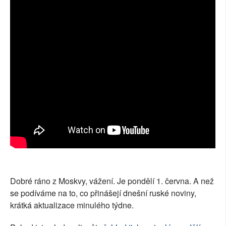
SOCIÁLNÍ SÍTĚ
RUBRIKY
PLNÁ VERZE STRÁNEK
Dobré ráno z Moskvy, vážení. Je pondělí 1. června. A než
se podíváme na to, co přinášejí dnešní ruské noviny,
krátká aktualizace minulého týdne.