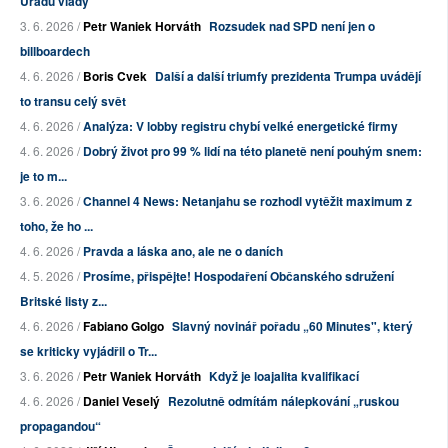
Úřadu vlády
3. 6. 2026 /
Petr Waniek Horváth
Rozsudek nad SPD není jen o
billboardech
4. 6. 2026 /
Boris Cvek
Další a další triumfy prezidenta Trumpa uvádějí
to transu celý svět
4. 6. 2026 /
Analýza: V lobby registru chybí velké energetické firmy
4. 6. 2026 /
Dobrý život pro 99 % lidí na této planetě není pouhým snem:
je to m...
3. 6. 2026 /
Channel 4 News: Netanjahu se rozhodl vytěžit maximum z
toho, že ho ...
4. 6. 2026 /
Pravda a láska ano, ale ne o daních
4. 5. 2026 /
Prosíme, přispějte! Hospodaření Občanského sdružení
Britské listy z...
4. 6. 2026 /
Fabiano Golgo
Slavný novinář pořadu „60 Minutes", který
se kriticky vyjádřil o Tr...
3. 6. 2026 /
Petr Waniek Horváth
Když je loajalita kvalifikací
4. 6. 2026 /
Daniel Veselý
Rezolutně odmítám nálepkování „ruskou
propagandou“