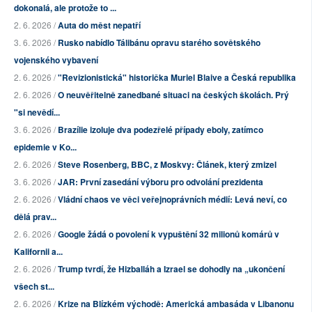
dokonalá, ale protože to ...
2. 6. 2026 /
Auta do měst nepatří
3. 6. 2026 /
Rusko nabídlo Tálibánu opravu starého sovětského
vojenského vybavení
2. 6. 2026 /
"Revizionistická" historička Muriel Blaive a Česká republika
2. 6. 2026 /
O neuvěřitelně zanedbané situaci na českých školách. Prý
"si nevědí...
3. 6. 2026 /
Brazílie izoluje dva podezřelé případy eboly, zatímco
epidemie v Ko...
2. 6. 2026 /
Steve Rosenberg, BBC, z Moskvy: Článek, který zmizel
3. 6. 2026 /
JAR: První zasedání výboru pro odvolání prezidenta
2. 6. 2026 /
Vládní chaos ve věci veřejnoprávních médií: Levá neví, co
dělá prav...
2. 6. 2026 /
Google žádá o povolení k vypuštění 32 milionů komárů v
Kalifornii a...
2. 6. 2026 /
Trump tvrdí, že Hizballáh a Izrael se dohodly na „ukončení
všech st...
2. 6. 2026 /
Krize na Blízkém východě: Americká ambasáda v Libanonu