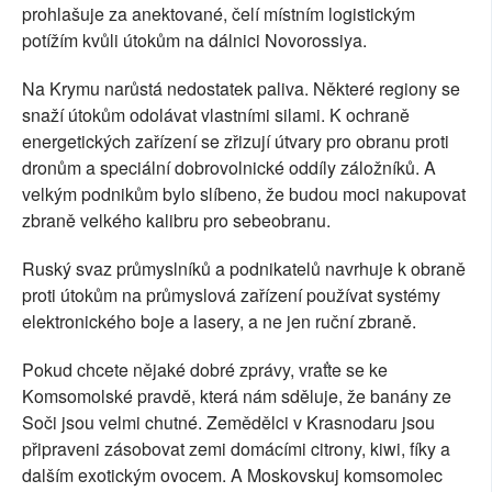
prohlašuje za anektované, čelí místním logistickým
potížím kvůli útokům na dálnici Novorossiya.
Na Krymu narůstá nedostatek paliva. Některé regiony se
snaží útokům odolávat vlastními silami. K ochraně
energetických zařízení se zřizují útvary pro obranu proti
dronům a speciální dobrovolnické oddíly záložníků. A
velkým podnikům bylo slíbeno, že budou moci nakupovat
zbraně velkého kalibru pro sebeobranu.
Ruský svaz průmyslníků a podnikatelů navrhuje k obraně
proti útokům na průmyslová zařízení používat systémy
elektronického boje a lasery, a ne jen ruční zbraně.
Pokud chcete nějaké dobré zprávy, vraťte se ke
Komsomolské pravdě, která nám sděluje, že banány ze
Soči jsou velmi chutné. Zemědělci v Krasnodaru jsou
připraveni zásobovat zemi domácími citrony, kiwi, fíky a
dalším exotickým ovocem. A Moskovskuj komsomolec