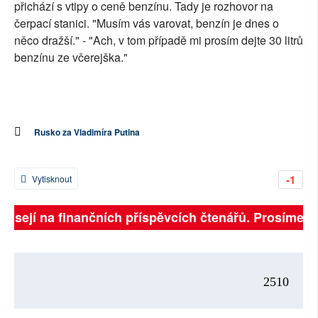
přichází s vtipy o ceně benzínu. Tady je rozhovor na
čerpací stanici. "Musím vás varovat, benzín je dnes o
něco dražší." - "Ach, v tom případě mi prosím dejte 30 litrů
benzínu ze včerejška."
Rusko za Vladimíra Putina
-1
Vytisknout
ávisejí na finančních příspěvcích čtenářů. Prosíme, př
2510