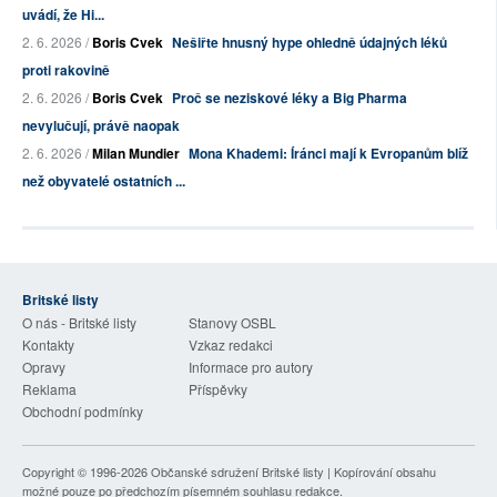
uvádí, že Hi...
2. 6. 2026 /
Boris Cvek
Nešiřte hnusný hype ohledně údajných léků
proti rakovině
2. 6. 2026 /
Boris Cvek
Proč se neziskové léky a Big Pharma
nevylučují, právě naopak
2. 6. 2026 /
Milan Mundier
Mona Khademi: Íránci mají k Evropanům blíž
než obyvatelé ostatních ...
Britské listy
O nás - Britské listy
Stanovy OSBL
Kontakty
Vzkaz redakci
Opravy
Informace pro autory
Reklama
Příspěvky
Obchodní podmínky
Copyright © 1996-2026
Občanské sdružení Britské listy
| Kopírování obsahu
možné pouze po předchozím písemném souhlasu redakce.