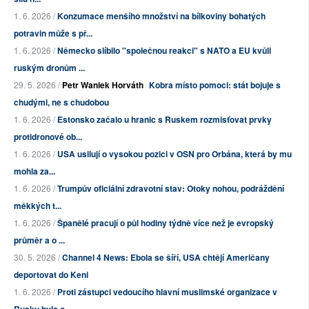
1. 6. 2026 /
Konzumace menšího množství na bílkoviny bohatých
potravin může s př...
1. 6. 2026 /
Německo slíbilo "společnou reakci" s NATO a EU kvůli
ruským dronům ...
29. 5. 2026 /
Petr Waniek Horváth
Kobra místo pomoci: stát bojuje s
chudými, ne s chudobou
1. 6. 2026 /
Estonsko začalo u hranic s Ruskem rozmisťovat prvky
protidronové ob...
1. 6. 2026 /
USA usilují o vysokou pozici v OSN pro Orbána, která by mu
mohla za...
1. 6. 2026 /
Trumpův oficiální zdravotní stav: Otoky nohou, podráždění
měkkých t...
1. 6. 2026 /
Španělé pracují o půl hodiny týdně více než je evropský
průměr a o ...
30. 5. 2026 /
Channel 4 News: Ebola se šíří, USA chtějí Američany
deportovat do Keni
1. 6. 2026 /
Proti zástupci vedoucího hlavní muslimské organizace v