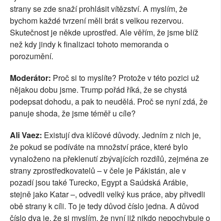
strany se zde snaží prohlásit vítězství. A myslím, že
bychom každé tvrzení měli brát s velkou rezervou.
Skutečnost je někde uprostřed. Ale věřím, že jsme blíž
než kdy jindy k finalizaci tohoto memoranda o
porozumění.
Moderátor:
Proč si to myslíte? Protože v této pozici už
nějakou dobu jsme. Trump pořád říká, že se chystá
podepsat dohodu, a pak to neudělá. Proč se nyní zdá, že
panuje shoda, že jsme téměř u cíle?
Ali Vaez:
Existují dva klíčové důvody. Jedním z nich je,
že pokud se podíváte na množství práce, které bylo
vynaloženo na překlenutí zbývajících rozdílů, zejména ze
strany zprostředkovatelů – v čele je Pákistán, ale v
pozadí jsou také Turecko, Egypt a Saúdská Arábie,
stejně jako Katar –, odvedli velký kus práce, aby přivedli
obě strany k cíli. To je tedy důvod číslo jedna. A důvod
číslo dva je, že si myslím, že nyní již nikdo nepochybuje o