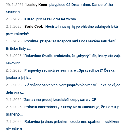
29. 5. 2026 /
Lesley Keen
playpiece 02 Dreamtime, Dance of the
Shaman
2. 6. 2026 /
Kuřáci přicházejí o 14 let života
2. 6. 2026 /
Boris Cvek
Nešiřte hnusný hype ohledně údajných léků
proti rakovině
4. 5. 2026 /
Prosíme, přispějte! Hospodaření Občanského sdružení
Britské listy z...
2. 6. 2026 /
Rakovina: Studie prokázala, že „chytrý“ lék, který zbavuje
rakovinn...
2. 6. 2026 /
Příspěvky řečníků ze semináře „Spravedlnost? Česká
justice a její k...
2. 6. 2026 /
Vládní chaos ve věci veřejnoprávních médií: Levá neví, co
dělá prav...
2. 6. 2026 /
Zastavme prodej izraelského spywaru v ČR
2. 6. 2026 /
Právník informátorky z firmy Meta konstatuje, že i jemu je
bráněno ...
2. 6. 2026 /
Rakovina je dnes příběhem o dobrém, špatném i ošklivém –
ale také o...