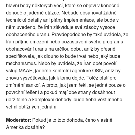
hlavní body některých věcí, které se objeví v konečné
dohodě o jaderné otázce. Nebude obsahovat žádné
technické detaily ani plány implementace, ale bude v
něm uvedeno, že Írán zlikviduje své zásoby vysoce
obohaceného uranu. Pravděpodobně by také uváděla, že
Írán přijme omezení nebo pozastavení svého programu
obohacování uranu na určitou dobu, aniž by přesně
specifikovala, jak dlouho to bude trvat nebo jaký bude
mechanismus. Nebo by uváděla, že Írán opět povolí
vstup MAAE, jaderné kontrolní agentuře OSN, aniž by
znovu vysvětlovala, jak k tomu dojde. Totéž platí pro
zmírnění sankcí. A proto, jak jsem řekl, se jedná pouze o
povrchní řešení a pokud mají obě strany dosáhnout
udržitelné a komplexní dohody, bude třeba vést mnoho
velmi obtížných jednání.
Moderátor:
Pokud je to toto dohoda, čeho vlastně
Amerika dosáhla?