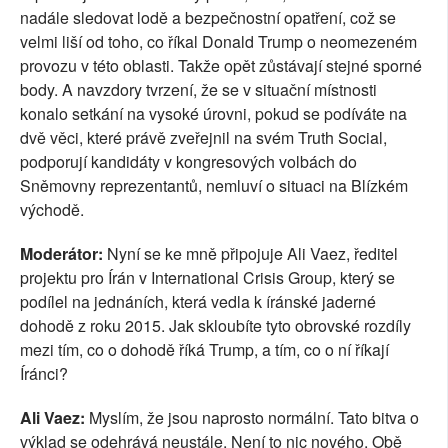
nadále sledovat lodě a bezpečnostní opatření, což se
velmi liší od toho, co říkal Donald Trump o neomezeném
provozu v této oblasti. Takže opět zůstávají stejné sporné
body. A navzdory tvrzení, že se v situační místnosti
konalo setkání na vysoké úrovni, pokud se podíváte na
dvě věci, které právě zveřejnil na svém Truth Social,
podporují kandidáty v kongresových volbách do
Sněmovny reprezentantů, nemluví o situaci na Blízkém
východě.
Moderátor:
Nyní se ke mně připojuje Ali Vaez, ředitel
projektu pro Írán v International Crisis Group, který se
podílel na jednáních, která vedla k íránské jaderné
dohodě z roku 2015. Jak skloubíte tyto obrovské rozdíly
mezi tím, co o dohodě říká Trump, a tím, co o ní říkají
Íránci?
Ali Vaez:
Myslím, že jsou naprosto normální. Tato bitva o
výklad se odehrává neustále. Není to nic nového. Obě