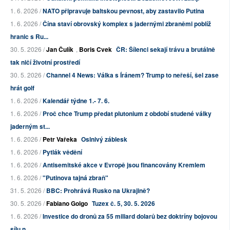
1. 6. 2026 /
NATO připravuje baltskou pevnost, aby zastavilo Putina
1. 6. 2026 /
Čína staví obrovský komplex s jadernými zbraněmi poblíž
hranic s Ru...
30. 5. 2026 /
Jan Čulík
,
Boris Cvek
ČR: Šílenci sekají trávu a brutálně
tak ničí životní prostředí
30. 5. 2026 /
Channel 4 News: Válka s Íránem? Trump to neřeší, šel zase
hrát golf
1. 6. 2026 /
Kalendář týdne 1.- 7. 6.
1. 6. 2026 /
Proč chce Trump předat plutonium z období studené války
jaderným st...
1. 6. 2026 /
Petr Vařeka
Oslnivý záblesk
1. 6. 2026 /
Pytlák vědění
1. 6. 2026 /
Antisemitské akce v Evropě jsou financovány Kremlem
1. 6. 2026 /
"Putinova tajná zbraň"
31. 5. 2026 /
BBC: Prohrává Rusko na Ukrajině?
30. 5. 2026 /
Fabiano Golgo
Tuzex č. 5, 30. 5. 2026
1. 6. 2026 /
Investice do dronů za 55 miliard dolarů bez doktríny bojovou
sílu n...