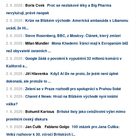
2. 6. 2026 /
Boris Cvek
Proč se neziskové léky a Big Pharma
nevylučují, právě naopak
2. 6. 2026 /
Krize na Blízkém východě: Americká ambasáda v Libanonu
uvádí, že Hi...
2. 6. 2026 /
Steve Rosenberg, BBC, z Moskvy: Článek, který zmizel
2. 6. 2026 /
Milan Mundier
Mona Khademi: Íránci mají k Evropanům blíž
než obyvatelé ostatních ...
2. 6. 2026 /
Google žádá o povolení k vypuštění 32 milionů komárů v
Kalifornii a...
2. 6. 2026 /
Jiří Hlavenka
Když AI lže ne proto, že ještě není úplně
dokonalá, ale protože to ...
2. 6. 2026 /
Zelení se v Praze rozhodli pro spolupráci s Prahou Sobě
1. 6. 2026 /
Channl 4 News: Hrozí na Blízkém východě nyní totální
válka?
1. 6. 2026 /
Bohumil Kartous
Britské listy jako celoživotní výlet mimo
provinční český diskurs
1. 6. 2026 /
Jan Čulík
,
Fabiano Golgo
100 otázek pro Jana Čulíka:
Velký rozhovor k 30. výročí Britských l...