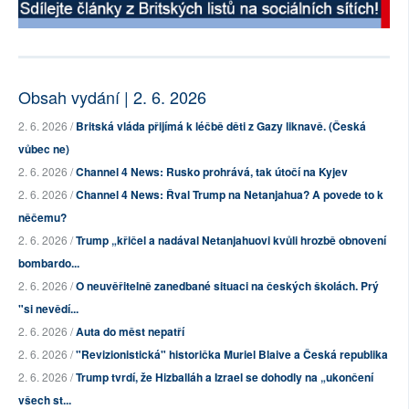
Obsah vydání | 2. 6. 2026
2. 6. 2026 /
Britská vláda přijímá k léčbě děti z Gazy liknavě. (Česká
vůbec ne)
2. 6. 2026 /
Channel 4 News: Rusko prohrává, tak útočí na Kyjev
2. 6. 2026 /
Channel 4 News: Řval Trump na Netanjahua? A povede to k
něčemu?
2. 6. 2026 /
Trump „křičel a nadával Netanjahuovi kvůli hrozbě obnovení
bombardo...
2. 6. 2026 /
O neuvěřitelně zanedbané situaci na českých školách. Prý
"si nevědí...
2. 6. 2026 /
Auta do měst nepatří
2. 6. 2026 /
"Revizionistická" historička Muriel Blaive a Česká republika
2. 6. 2026 /
Trump tvrdí, že Hizballáh a Izrael se dohodly na „ukončení
všech st...