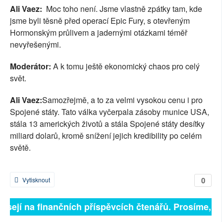
Ali Vaez:
Moc toho není. Jsme vlastně zpátky tam, kde
jsme byli těsně před operací Epic Fury, s otevřeným
Hormonským průlivem a jadernými otázkami téměř
nevyřešenými.
Moderátor:
A k tomu ještě ekonomický chaos pro celý
svět.
Ali Vaez:
Samozřejmě, a to za velmi vysokou cenu i pro
Spojené státy. Tato válka vyčerpala zásoby munice USA,
stála 13 amerických životů a stála Spojené státy desítky
miliard dolarů, kromě snížení jejich kredibility po celém
světě.
0
Vytisknout
isejí na finančních příspěvcích čtenářů. Prosíme, přis