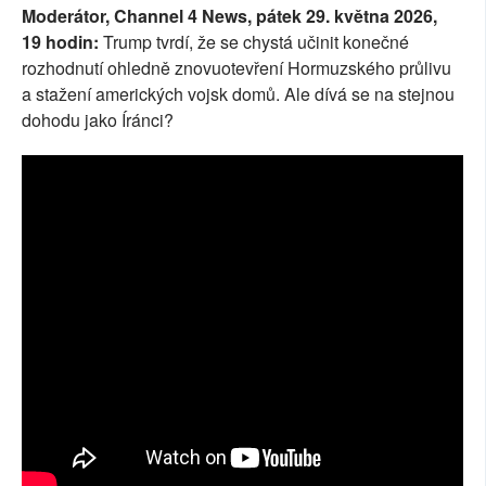
Moderátor, Channel 4 News, pátek 29. května 2026,
SOCIÁLNÍ SÍTĚ
19 hodin:
Trump tvrdí, že se chystá učinit konečné
rozhodnutí ohledně znovuotevření Hormuzského průlivu
RUBRIKY
a stažení amerických vojsk domů. Ale dívá se na stejnou
dohodu jako Íránci?
PLNÁ VERZE STRÁNEK