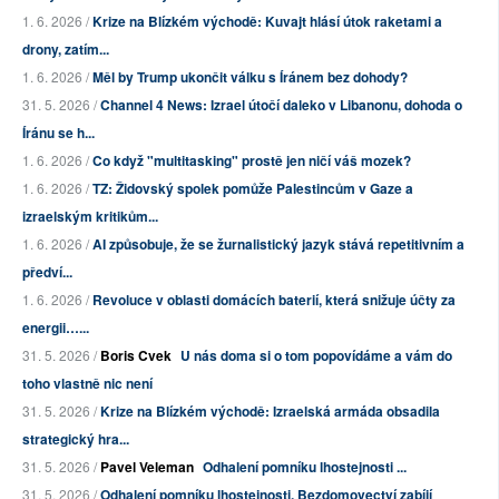
1. 6. 2026 /
Krize na Blízkém východě: Kuvajt hlásí útok raketami a
drony, zatím...
1. 6. 2026 /
Měl by Trump ukončit válku s Íránem bez dohody?
31. 5. 2026 /
Channel 4 News: Izrael útočí daleko v Libanonu, dohoda o
Íránu se h...
1. 6. 2026 /
Co když "multitasking" prostě jen ničí váš mozek?
1. 6. 2026 /
TZ: Židovský spolek pomůže Palestincům v Gaze a
izraelským kritikům...
1. 6. 2026 /
AI způsobuje, že se žurnalistický jazyk stává repetitivním a
předví...
1. 6. 2026 /
Revoluce v oblasti domácích baterií, která snižuje účty za
energii…...
31. 5. 2026 /
Boris Cvek
U nás doma si o tom popovídáme a vám do
toho vlastně nic není
31. 5. 2026 /
Krize na Blízkém východě: Izraelská armáda obsadila
strategický hra...
31. 5. 2026 /
Pavel Veleman
Odhalení pomníku lhostejnosti ...
31. 5. 2026 /
Odhalení pomníku lhostejnosti. Bezdomovectví zabíjí