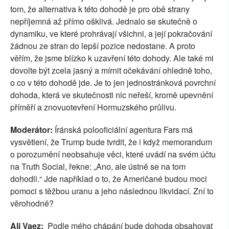
tom, že alternativa k této dohodě je pro obě strany
nepříjemná až přímo ošklivá. Jednalo se skutečně o
dynamiku, ve které prohrávají všichni, a její pokračování
žádnou ze stran do lepší pozice nedostane. A proto
věřím, že jsme blízko k uzavření této dohody. Ale také mi
dovolte být zcela jasný a mírnit očekávání ohledně toho,
o co v této dohodě jde. Je to jen jednostránková povrchní
dohoda, která ve skutečnosti nic neřeší, kromě upevnění
příměří a znovuotevření Hormuzského průlivu.
Moderátor:
Íránská polooficiální agentura Fars má
vysvětlení, že Trump bude tvrdit, že i když memorandum
o porozumění neobsahuje věci, které uvádí na svém účtu
na Truth Social, řekne: „Ano, ale ústně se na tom
dohodli.“ Jde například o to, že Američané budou moci
pomoci s těžbou uranu a jeho následnou likvidací. Zní to
věrohodně?
Ali Vaez:
Podle mého chápání bude dohoda obsahovat