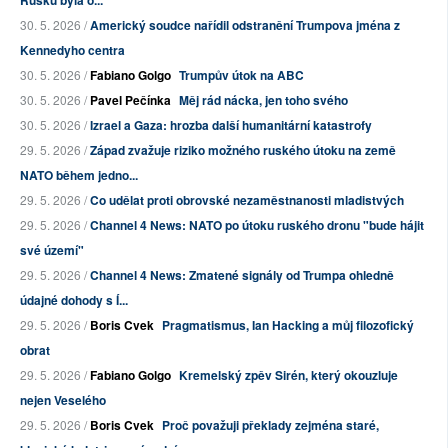
Rusku byla o...
30. 5. 2026 /
Americký soudce nařídil odstranění Trumpova jména z
Kennedyho centra
30. 5. 2026 /
Fabiano Golgo
Trumpův útok na ABC
30. 5. 2026 /
Pavel Pečínka
Měj rád nácka, jen toho svého
30. 5. 2026 /
Izrael a Gaza: hrozba další humanitární katastrofy
29. 5. 2026 /
Západ zvažuje riziko možného ruského útoku na země
NATO během jedno...
29. 5. 2026 /
Co udělat proti obrovské nezaměstnanosti mladistvých
29. 5. 2026 /
Channel 4 News: NATO po útoku ruského dronu "bude hájit
své území"
29. 5. 2026 /
Channel 4 News: Zmatené signály od Trumpa ohledně
údajné dohody s Í...
29. 5. 2026 /
Boris Cvek
Pragmatismus, Ian Hacking a můj filozofický
obrat
29. 5. 2026 /
Fabiano Golgo
Kremelský zpěv Sirén, který okouzluje
nejen Veselého
29. 5. 2026 /
Boris Cvek
Proč považuji překlady zejména staré,