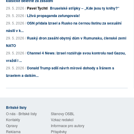
klasické beletrie za zásadní
29. 5. 2026 /
Pavel Tychtl
Bruselské střípky – „Kde jsou ty knihy?“
29. 5. 2026 /
Lživá propaganda zafungovala!
29. 5. 2026 /
OSN přidala Izrael a Rusko na černou listinu za sexuální
násilí v k...
29. 5. 2026 /
Ruský dron zasáhl obytný dům v Rumunsku, členské zemi
NATO
29. 5. 2026 /
Channel 4 News: Izrael rozšiřuje svou kontrolu nad Gazou,
vraždí i ...
29. 5. 2026 /
Donald Trump sdílí návrh mírové dohody s Íránem s
Izraelem a dalším...
Britské listy
O nás - Britské listy
Stanovy OSBL
Kontakty
Vzkaz redakci
Opravy
Informace pro autory
Reklama
Příspěvky