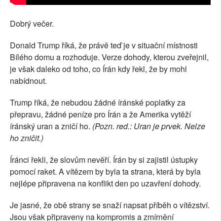
Dobrý večer.
Donald Trump říká, že právě teď je v situační místnosti
Bílého domu a rozhoduje. Verze dohody, kterou zveřejnil,
je však daleko od toho, co Írán kdy řekl, že by mohl
nabídnout.
Trump říká, že nebudou žádné íránské poplatky za
přepravu, žádné peníze pro Írán a že Amerika vytěží
íránský uran a zničí ho.
(Pozn. red.: Uran je prvek. Nelze
ho zničit.)
Íránci řekli, že slovům nevěří. Írán by si zajistil ústupky
pomocí raket. A vítězem by byla ta strana, která by byla
nejlépe připravena na konflikt den po uzavření dohody.
Je jasné, že obě strany se snaží napsat příběh o vítězství.
Jsou však připraveny na kompromis a zmírnění