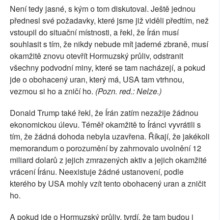
Není tedy jasné, s kým o tom diskutoval. Ještě jednou
přednesl své požadavky, které jsme již viděli předtím, než
vstoupil do situační místnosti, a řekl, že Írán musí
souhlasit s tím, že nikdy nebude mít jaderné zbraně, musí
okamžitě znovu otevřít Hormuzský průliv, odstranit
všechny podvodní miny, které se tam nacházejí, a pokud
jde o obohacený uran, který má, USA tam vtrhnou,
vezmou si ho a zničí ho.
(Pozn. red.: Nelze.)
Donald Trump také řekl, že Írán zatím nezažije žádnou
ekonomickou úlevu. Téměř okamžitě to Íránci vyvrátili s
tím, že žádná dohoda nebyla uzavřena. Říkají, že jakékoli
memorandum o porozumění by zahrnovalo uvolnění 12
miliard dolarů z jejich zmrazených aktiv a jejich okamžité
vrácení Íránu. Neexistuje žádné ustanovení, podle
kterého by USA mohly vzít tento obohacený uran a zničit
ho.
A pokud jde o Hormuzský průliv, tvrdí, že tam budou i