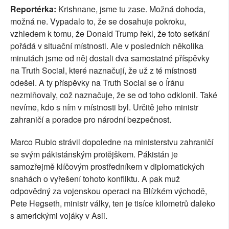
Reportérka:
Krishnane, jsme tu zase. Možná dohoda,
možná ne. Vypadalo to, že se dosahuje pokroku,
vzhledem k tomu, že Donald Trump řekl, že toto setkání
pořádá v situační místnosti. Ale v posledních několika
minutách jsme od něj dostali dva samostatné příspěvky
na Truth Social, které naznačují, že už z té místnosti
odešel. A ty příspěvky na Truth Social se o Íránu
nezmiňovaly, což naznačuje, že se od toho odklonil. Také
nevíme, kdo s ním v místnosti byl. Určitě jeho ministr
zahraničí a poradce pro národní bezpečnost.
Marco Rubio strávil dopoledne na ministerstvu zahraničí
se svým pákistánským protějškem. Pákistán je
samozřejmě klíčovým prostředníkem v diplomatických
snahách o vyřešení tohoto konfliktu. A pak muž
odpovědný za vojenskou operaci na Blízkém východě,
Pete Hegseth, ministr války, ten je tisíce kilometrů daleko
s americkými vojáky v Asii.