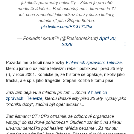
jakékoliv parametry nekvality... Zákon je pro obě
média likvidační... Proč úspěšný muž, kterému je 71
let, chce zanechat jako odkaz trosky české kultury,
netuším," píše Štěpán Kotrba.
pic.twitter.com/E7r3T7U2cr
— Poslední skaut™ (@Posledniskaut)
April 20,
2026
Požádal mě o kopii naší knížky
V hlavních zprávách: Televize
,
kterou jsme o už jedné televizní rebelii publikovali před 25 lety
(!), v roce 2001. Komické je, že historie se opakuje, nikoliv jako
fraška, ale spíš jako tragédie. Štěpán Kotrba k tomu píše:
Zažívám déjà vu a mládnu při tom... Kniha
V hlavních
zprávách: Televize
, kterou Britské listy před 25 lety vydaly jako
"kroniku doby", začíná být opět aktuální...
Zaměstnanci ČT i ČRo oznámili, že odborové organizace
vstupují do stávkové pohotovosti. Studenti oznámili na středu
uřvanou demošku pod heslem "Média nedáme". Za minutu
dvanáct na náměstí Jana Palacha. Filosofové kvůli demonstraci