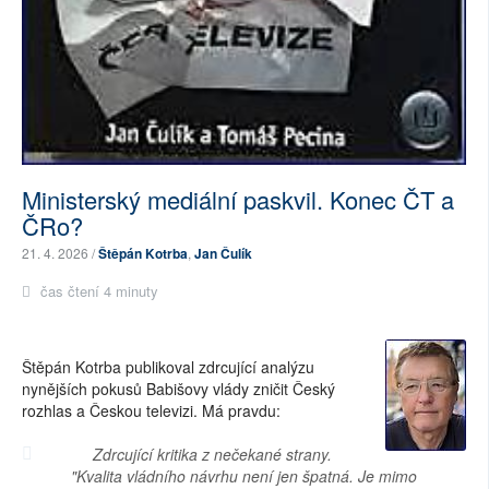
Ministerský mediální paskvil. Konec ČT a
ČRo?
21. 4. 2026 /
Štěpán Kotrba
,
Jan Čulík
čas čtení 4 minuty
Štěpán Kotrba publikoval zdrcující analýzu
nynějších pokusů Babišovy vlády zničit Český
rozhlas a Českou televizi. Má pravdu:
Zdrcující kritika z nečekané strany.
"Kvalita vládního návrhu není jen špatná. Je mimo