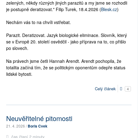
zelených, někdy různých jiných parazitů a my jsme se rozhodli
je postupně deratizovat." Filip Turek, 18.4.2026 (
Blesk.cz
)
Nechám vás to na chvíli vstřebat.
Parazit. Deratizovat. Jazyk biologické eliminace. Slovník, který
se v Evropě 20. století osvědčil - jako příprava na to, co přišlo
po slovech.
Na právech jsme četli Hannah Arendt. Arendt pochopila, že
totalita začíná tím, že se politickým oponentům odepře status
lidské bytosti.
Celý článek
4
Neuvěřitelné pitomosti
21. 4. 2026 /
Boris Cvek
čas čtení 2 minuty