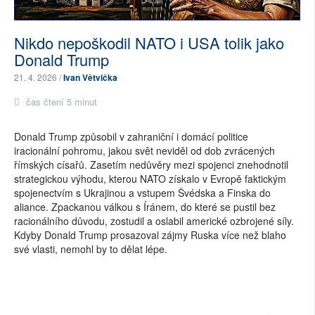
Nikdo nepoškodil NATO i USA tolik jako
Donald Trump
21. 4. 2026 /
Ivan Větvička
čas čtení 5 minut
Donald Trump způsobil v zahraniční i domácí politice
iracionální pohromu, jakou svět neviděl od dob zvrácených
římských císařů. Zasetím nedůvěry mezi spojenci znehodnotil
strategickou výhodu, kterou NATO získalo v Evropě faktickým
spojenectvím s Ukrajinou a vstupem Švédska a Finska do
aliance. Zpackanou válkou s Íránem, do které se pustil bez
racionálního důvodu, zostudil a oslabil americké ozbrojené síly.
Kdyby Donald Trump prosazoval zájmy Ruska více než blaho
své vlasti, nemohl by to dělat lépe.