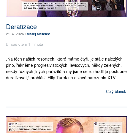
Deratizace
21. 4. 2026 /
Matěj Metelec
čas čtení 1 minuta
„Na těch našich resortech, které máme čtyři, je stále nalezlých
plno, řekněme progresivistických, levicových, někdy zelených,
někdy různých jiných parazitů a my jsme se rozhodli je postupně
deratizovat,“ prohlásil Filip Turek na oslavě narozenin XTV.
Celý článek