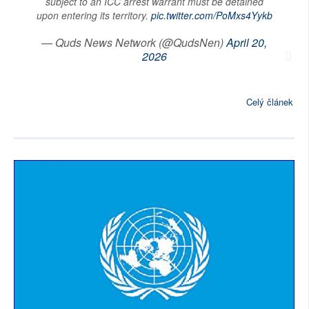
subject to an ICC arrest warrant must be detained
upon entering its territory.
pic.twitter.com/PoMxs4Yykb
— Quds News Network (@QudsNen)
April 20,
2026
Celý článek