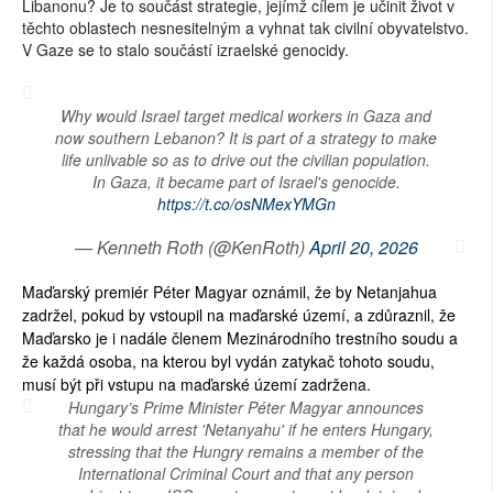
Libanonu? Je to součást strategie, jejímž cílem je učinit život v
těchto oblastech nesnesitelným a vyhnat tak civilní obyvatelstvo.
V Gaze se to stalo součástí izraelské genocidy.
Why would Israel target medical workers in Gaza and
now southern Lebanon? It is part of a strategy to make
life unlivable so as to drive out the civilian population.
In Gaza, it became part of Israel's genocide.
https://t.co/osNMexYMGn
— Kenneth Roth (@KenRoth)
April 20, 2026
Maďarský premiér Péter Magyar oznámil, že by Netanjahua
zadržel, pokud by vstoupil na maďarské území, a zdůraznil, že
Maďarsko je i nadále členem Mezinárodního trestního soudu a
že každá osoba, na kterou byl vydán zatykač tohoto soudu,
musí být při vstupu na maďarské území zadržena.
Hungary’s Prime Minister Péter Magyar announces
that he would arrest 'Netanyahu' if he enters Hungary,
stressing that the Hungry remains a member of the
International Criminal Court and that any person