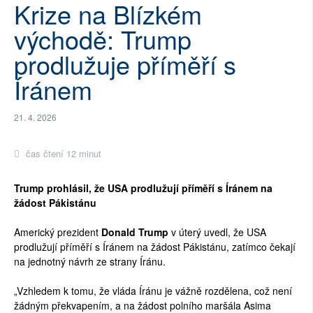
Krize na Blízkém
SOCIÁLNÍ SÍTĚ
východě: Trump
RUBRIKY
prodlužuje příměří s
Íránem
PLNÁ VERZE STRÁNEK
21. 4. 2026
čas čtení 12 minut
Trump prohlásil, že USA prodlužují příměří s Íránem na
žádost Pákistánu
Americký prezident
Donald Trump
v úterý uvedl, že USA
prodlužují příměří s Íránem na žádost Pákistánu, zatímco čekají
na jednotný návrh ze strany Íránu.
„Vzhledem k tomu, že vláda Íránu je vážně rozdělena, což není
žádným překvapením, a na žádost polního maršála Asima