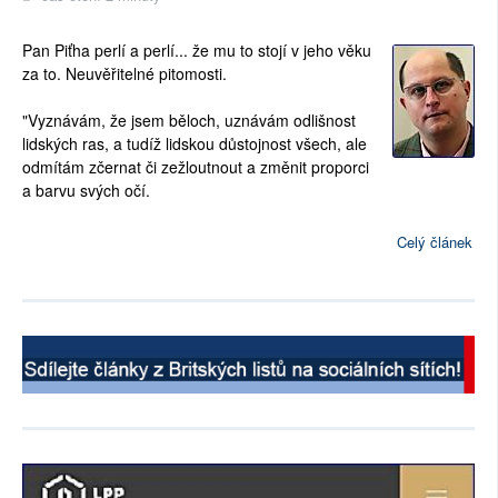
Pan Piťha perlí a perlí... že mu to stojí v jeho věku
za to. Neuvěřitelné pitomosti.
"Vyznávám, že jsem běloch, uznávám odlišnost
lidských ras, a tudíž lidskou důstojnost všech, ale
odmítám zčernat či zežloutnout a změnit proporci
a barvu svých očí.
Celý článek