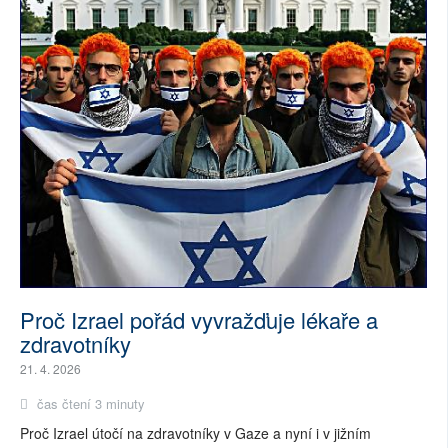
Proč Izrael pořád vyvražďuje lékaře a
zdravotníky
21. 4. 2026
čas čtení 3 minuty
Proč Izrael útočí na zdravotníky v Gaze a nyní i v jižním