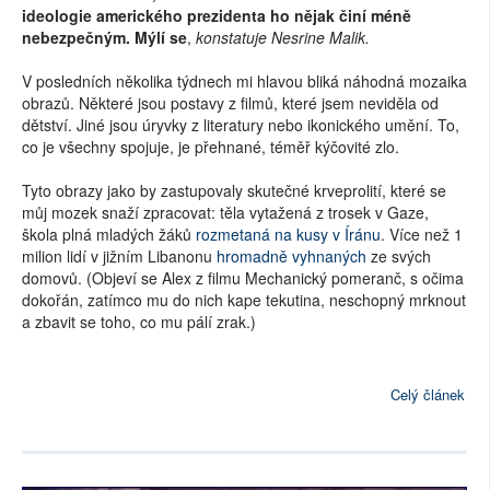
ideologie amerického prezidenta ho nějak činí méně
nebezpečným. Mýlí se
,
konstatuje Nesrine Malik.
V posledních několika týdnech mi hlavou bliká náhodná mozaika
obrazů. Některé jsou postavy z filmů, které jsem neviděla od
dětství. Jiné jsou úryvky z literatury nebo ikonického umění. To,
co je všechny spojuje, je přehnané, téměř kýčovité zlo.
Tyto obrazy jako by zastupovaly skutečné krveprolití, které se
můj mozek snaží zpracovat: těla vytažená z trosek v Gaze,
škola plná mladých žáků
rozmetaná na kusy v Íránu
. Více než 1
milion lidí v jižním Libanonu
hromadně vyhnaných
ze svých
domovů. (Objeví se Alex z filmu Mechanický pomeranč, s očima
dokořán, zatímco mu do nich kape tekutina, neschopný mrknout
a zbavit se toho, co mu pálí zrak.)
Celý článek