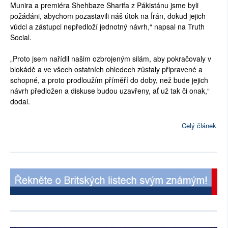
Munira a premiéra Shehbaze Sharifa z Pákistánu jsme byli
požádáni, abychom pozastavili náš útok na Írán, dokud jejich
vůdci a zástupci nepředloží jednotný návrh,“ napsal na Truth
Social.
„Proto jsem nařídil našim ozbrojeným silám, aby pokračovaly v
blokádě a ve všech ostatních ohledech zůstaly připravené a
schopné, a proto prodloužím příměří do doby, než bude jejich
návrh předložen a diskuse budou uzavřeny, ať už tak či onak,“
dodal.
Celý článek