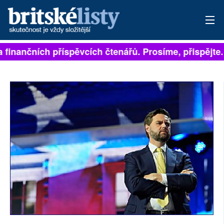
isejí na finančních příspěvcích čtenářů. Prosíme, přis
PŘIHLÁSIT
AKTUÁLNÍ VYDÁNÍ
ARCHIV
ROZHOVORY
TÉMATA
NEJČTENĚJŠÍ ZA 7 DNÍ
AUTOŘI
PŘÍSPĚVKY NA PROVOZ