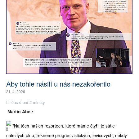
Aby tohle násilí u nás nezakořenilo
21. 4. 2026
čas čtení 2 minuty
Martin Abel:
"Na těch našich rezortech, které máme čtyři, je stále
nalezlých plno, řekněme progresivistických, levicových, někdy