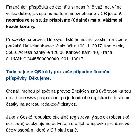
Finančních příspěvků od čtenářů si nesmírně vážíme, víme
velice dobře, jak špatně na tom mnozí občané v ČR jsou.
A
neomlouvejte se, že přispíváte (údajně) málo, vážíme si
každé koruny.
Příspěvky na provoz Britských listů je možno zaslat na účet v
pražské Raiffeisenbance, číslo účtu: 1001113917, kód banky
5500. Adresa banky je 120 00 Karlovo nám. 10, Praha
2. IBAN: CZ4455000000001001113917
Tady najdete QR kódy pro vaše případné finanční
příspěvky. Děkujeme.
Čtenáři mohou přispět na provoz Britských listů úvěrovou kartou
na adrese www.paypal.com po jednoduché registraci odesláním
částky na adresu redakce@blisty.cz.
Jako v České republice oficiálně registrovaný spolek (občanské
sdružení) poskytujeme potvrzení o přijetí příspěvku pro daňové
účely osobám, které v ČR platí daně.