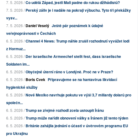
7. 5. 2026 /
Co udělá Západ, jestli Mali padne do rukou džihádistů?
7. 5. 2026 /
Perský záliv je i nadále na pokraji výbuchu. Tyto tři překážky
vysv...
7. 5. 2026 /
Daniel Veselý
Ještě pár poznámek k údajné
veřejnoprávnosti v Čechách
6. 5. 2026 /
Channel 4 News: Trump náhle zrušil rozhodnutí vyvážet lodi
z Hormuz...
6. 5. 2026 /
Der israelische Armeechef stellt fest, dass israelische
Soldaten im...
6. 5. 2026 /
Obyčejné úterní ráno v Londýně. Proč ne v Praze?
6. 5. 2026 /
Boris Cvek
Připravujeme se na hantavirus likvidací
hygienické služby
6. 5. 2026 /
Nové Mexiko navrhuje pokutu ve výši 3,7 miliardy dolarů pro
společn...
6. 5. 2026 /
Trump se zřejmě rozhodl zcela ustoupit Íránu
6. 5. 2026 /
Trump může nařídit obnovení války s Íránem již tento týden
6. 5. 2026 /
Británie zahájila jednání o účasti v úvěrovém programu EU
pro Ukrajinu