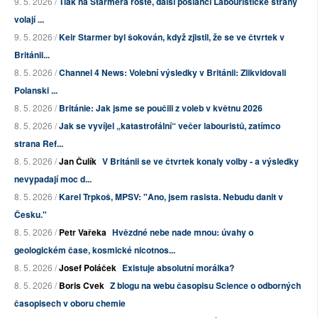
9. 5. 2026 /
Tlak na Starmera roste, další poslanci Labouristické strany
volají ...
9. 5. 2026 /
Keir Starmer byl šokován, když zjistil, že se ve čtvrtek v
Británii...
8. 5. 2026 /
Channel 4 News: Volební výsledky v Británii: Zlikvidovali
Polanski ...
8. 5. 2026 /
Británie: Jak jsme se poučili z voleb v květnu 2026
8. 5. 2026 /
Jak se vyvíjel „katastrofální“ večer labouristů, zatímco
strana Ref...
8. 5. 2026 /
Jan Čulík
V Británii se ve čtvrtek konaly volby - a výsledky
nevypadají moc d...
8. 5. 2026 /
Karel Trpkoš, MPSV: "Ano, jsem rasista. Nebudu danit v
Česku."
8. 5. 2026 /
Petr Vařeka
Hvězdné nebe nade mnou: úvahy o
geologickém čase, kosmické nicotnos...
8. 5. 2026 /
Josef Poláček
Existuje absolutní morálka?
8. 5. 2026 /
Boris Cvek
Z blogu na webu časopisu Science o odborných
časopisech v oboru chemie