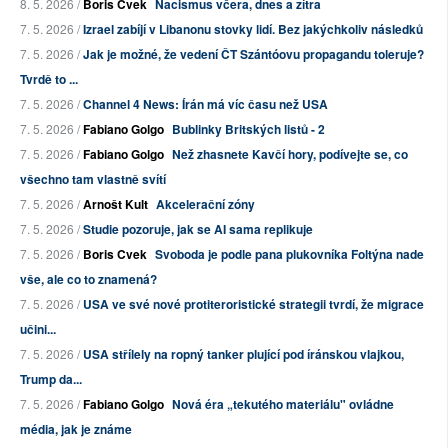
8. 5. 2026 /
Boris Cvek
Nacismus včera, dnes a zítra
7. 5. 2026 /
Izrael zabíjí v Libanonu stovky lidí. Bez jakýchkoliv následků
7. 5. 2026 /
Jak je možné, že vedení ČT Szántóovu propagandu toleruje?
Tvrdě to ...
7. 5. 2026 /
Channel 4 News: Írán má víc času než USA
7. 5. 2026 /
Fabiano Golgo
Bublinky Britských listů - 2
7. 5. 2026 /
Fabiano Golgo
Než zhasnete Kavčí hory, podívejte se, co
všechno tam vlastně svítí
7. 5. 2026 /
Arnošt Kult
Akcelerační zóny
7. 5. 2026 /
Studie pozoruje, jak se AI sama replikuje
7. 5. 2026 /
Boris Cvek
Svoboda je podle pana plukovníka Foltýna nade
vše, ale co to znamená?
7. 5. 2026 /
USA ve své nové protiteroristické strategii tvrdí, že migrace
učini...
7. 5. 2026 /
USA střílely na ropný tanker plující pod íránskou vlajkou,
Trump da...
7. 5. 2026 /
Fabiano Golgo
Nová éra „tekutého materiálu" ovládne
média, jak je známe