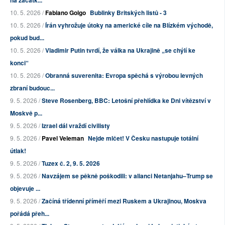
10. 5. 2026 /
Fabiano Golgo
Bublinky Britských listů - 3
10. 5. 2026 /
Írán vyhrožuje útoky na americké cíle na Blízkém východě,
pokud bud...
10. 5. 2026 /
Vladimir Putin tvrdí, že válka na Ukrajině „se chýlí ke
konci“
10. 5. 2026 /
Obranná suverenita: Evropa spěchá s výrobou levných
zbraní budouc...
9. 5. 2026 /
Steve Rosenberg, BBC: Letošní přehlídka ke Dni vítězství v
Moskvě p...
9. 5. 2026 /
Izrael dál vraždí civilisty
9. 5. 2026 /
Pavel Veleman
Nejde mlčet! V Česku nastupuje totální
útlak!
9. 5. 2026 /
Tuzex č. 2, 9. 5. 2026
9. 5. 2026 /
Navzájem se pěkně poškodili: v alianci Netanjahu–Trump se
objevuje ...
9. 5. 2026 /
Začíná třídenní příměří mezi Ruskem a Ukrajinou, Moskva
pořádá přeh...