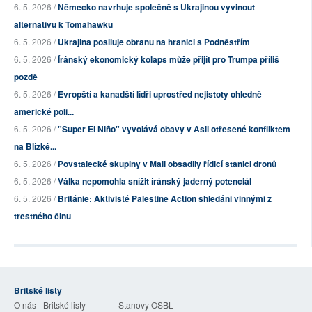
6. 5. 2026 /
Německo navrhuje společně s Ukrajinou vyvinout
alternativu k Tomahawku
6. 5. 2026 /
Ukrajina posiluje obranu na hranici s Podněstřím
6. 5. 2026 /
Íránský ekonomický kolaps může přijít pro Trumpa příliš
pozdě
6. 5. 2026 /
Evropští a kanadští lídři uprostřed nejistoty ohledně
americké poli...
6. 5. 2026 /
"Super El Niño" vyvolává obavy v Asii otřesené konfliktem
na Blízké...
6. 5. 2026 /
Povstalecké skupiny v Mali obsadily řídicí stanici dronů
6. 5. 2026 /
Válka nepomohla snížit íránský jaderný potenciál
6. 5. 2026 /
Británie: Aktivisté Palestine Action shledáni vinnými z
trestného činu
Britské listy
O nás - Britské listy
Stanovy OSBL