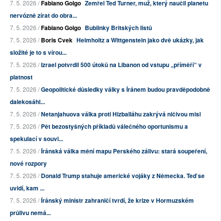
7. 5. 2026 /
Fabiano Golgo
Zemřel Ted Turner, muž, který naučil planetu
nervózně zírat do obra...
7. 5. 2026 /
Fabiano Golgo
Bublinky Britských listů
7. 5. 2026 /
Boris Cvek
Helmholtz a Wittgenstein jako dvě ukázky, jak
složité je to s vírou...
7. 5. 2026 /
Izrael potvrdil 500 útoků na Libanon od vstupu „příměří“ v
platnost
7. 5. 2026 /
Geopolitické důsledky války s Íránem budou pravděpodobně
dalekosáhl...
7. 5. 2026 /
Netanjahuova válka proti Hizballáhu zakrývá ničivou misi
7. 5. 2026 /
Pět bezostyšných příkladů válečného oportunismu a
spekulací v souvi...
7. 5. 2026 /
Íránská válka mění mapu Perského zálivu: stará soupeření,
nové rozpory
7. 5. 2026 /
Donald Trump stahuje americké vojáky z Německa. Teď se
uvidí, kam ...
7. 5. 2026 /
Íránský ministr zahraničí tvrdí, že krize v Hormuzském
průlivu nemá...