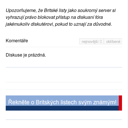
Upozorňujeme, že Britské listy jako soukromý server si
vyhrazují právo blokovat přístup na diskusní fóra
jakémukoliv diskutérovi, pokud to uznají za důvodné.
Komentáře
nejnovější
oblíbené
Diskuse je prázdná.