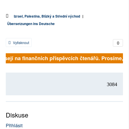
Izrael, Palestina, Blízký a Střední východ
|
Übersetzungen ins Deutsche
0
Vytisknout
isejí na finančních příspěvcích čtenářů. Prosíme, při
3084
Diskuse
Přihlásit