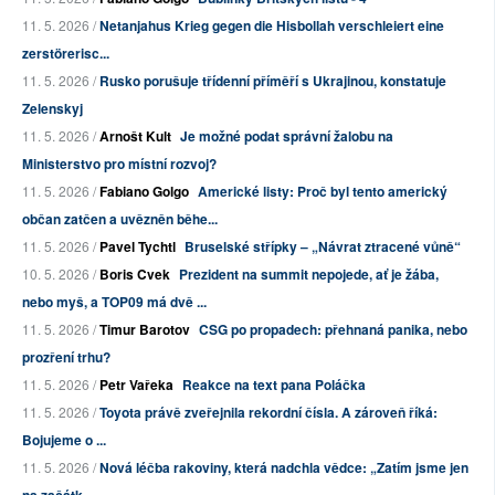
11. 5. 2026 /
Netanjahus Krieg gegen die Hisbollah verschleiert eine
zerstörerisc...
11. 5. 2026 /
Rusko porušuje třídenní příměří s Ukrajinou, konstatuje
Zelenskyj
11. 5. 2026 /
Arnošt Kult
Je možné podat správní žalobu na
Ministerstvo pro místní rozvoj?
11. 5. 2026 /
Fabiano Golgo
Americké listy: Proč byl tento americký
občan zatčen a uvězněn běhe...
11. 5. 2026 /
Pavel Tychtl
Bruselské střípky – „Návrat ztracené vůně“
10. 5. 2026 /
Boris Cvek
Prezident na summit nepojede, ať je žába,
nebo myš, a TOP09 má dvě ...
11. 5. 2026 /
Timur Barotov
CSG po propadech: přehnaná panika, nebo
prozření trhu?
11. 5. 2026 /
Petr Vařeka
Reakce na text pana Poláčka
11. 5. 2026 /
Toyota právě zveřejnila rekordní čísla. A zároveň říká:
Bojujeme o ...
11. 5. 2026 /
Nová léčba rakoviny, která nadchla vědce: „Zatím jsme jen
na začátk...