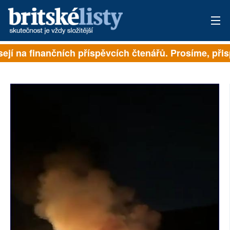
ejí na finančních příspěvcích čtenářů. Prosíme, přispě
PŘIHLÁSIT
AKTUÁLNÍ VYDÁNÍ
ARCHIV
ROZHOVORY
TÉMATA
NEJČTENĚJŠÍ ZA 7 DNÍ
AUTOŘI
PŘÍSPĚVKY NA PROVOZ