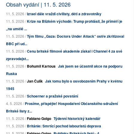
Obsah vydání | 11. 5. 2026
11. 5. 2026 /
Izrael dále vraždí civilisty, děti a zdravotníky
11. 5. 2026 /
Krize na Blízkém východě: Trump prohlásil, že příměří je
„na umělé ...
11. 5. 2026 /
Tým filmu „Gaza: Doctors Under Attack“ ostře zkritizoval
BBC při ud...
11. 5. 2026 /
Cenu britské filmové akademie získal i Channel 4 za své
zpravodajst...
11. 5. 2026 /
Bohumil Kartous
Jak jsem se účastnil akce na podporu
Ruska
11. 5. 2026 /
Jan Čulík
Jak tomu bylo s osvobozením Prahy v květnu
1945
11. 5. 2026 /
Schoerner a pražské povstání
4. 5. 2026 /
Prosíme, přispějte! Hospodaření Občanského sdružení
Britské listy z...
11. 5. 2026 /
Fabiano Golgo
Týdenní historický kalendář
11. 5. 2026 /
Británie: Smrtící pochod labouristů doprava
11. 5. 2026 /
Fabiano Golgo
Bublinky Britských listů - 4