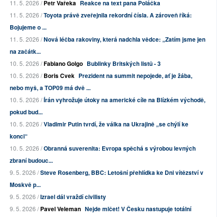
11. 5. 2026 /
Petr Vařeka
Reakce na text pana Poláčka
11. 5. 2026 /
Toyota právě zveřejnila rekordní čísla. A zároveň říká:
Bojujeme o ...
11. 5. 2026 /
Nová léčba rakoviny, která nadchla vědce: „Zatím jsme jen
na začátk...
10. 5. 2026 /
Fabiano Golgo
Bublinky Britských listů - 3
10. 5. 2026 /
Boris Cvek
Prezident na summit nepojede, ať je žába,
nebo myš, a TOP09 má dvě ...
10. 5. 2026 /
Írán vyhrožuje útoky na americké cíle na Blízkém východě,
pokud bud...
10. 5. 2026 /
Vladimir Putin tvrdí, že válka na Ukrajině „se chýlí ke
konci“
10. 5. 2026 /
Obranná suverenita: Evropa spěchá s výrobou levných
zbraní budouc...
9. 5. 2026 /
Steve Rosenberg, BBC: Letošní přehlídka ke Dni vítězství v
Moskvě p...
9. 5. 2026 /
Izrael dál vraždí civilisty
9. 5. 2026 /
Pavel Veleman
Nejde mlčet! V Česku nastupuje totální