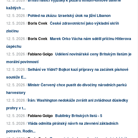
Britští hasiči vyjíždějí k požáru lithium-iontové baterie
každých ...
12. 5. 2026 /
Pohled na zkázu: Izraelský útok na jižní Libanon
12. 5. 2026 /
Boris Cvek
České zdravotnictví jako výkladní skříň
zločinu
12. 5. 2026 /
Boris Cvek
Marek Orko Vácha nám sdělil příčinu Hitlerova
úspěchu
12. 5. 2026 /
Fabiano Golgo
Udělení novinářské ceny Britským listům je
morální povinností
12. 5. 2026 /
Selhání ve Vídni? Bojkot kazí přípravy na začátek písňové
soutěže E...
12. 5. 2026 /
Ministr Červený chce pustit do divočiny národních parků
harvestory
12. 5. 2026 /
Írán: Washington nedokáže zvrátit ani zvládnout důsledky
prohry v t...
12. 5. 2026 /
Fabiano Golgo
Bublinky Britských listů - 5
12. 5. 2026 /
Vláda odmítla pirátský návrh na zlevnění základních
potravin. Rodin...