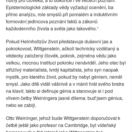
nutný pro člověka, a to dokonce i ve věcech poznání.
Epistemologické základy vědy vyžadují ocenění, ba
přímo analýzu, role smyslů při pomalém a induktivním
formování jedincova poznání faktů a zákonů
každodenního života a světa jako takového.“
Pokud Helmholtzův život představuje duševní jas a
pokrokovost, Wittgenstein, ačkoli technicky vzdělaný a
vědecky založený člověk, pokrok, zejména vědu jako
velkou, mocnou instituci pokroku nenáviděl. Jeho otec byl
střízlivý materialista, tvrdý kapitalista, jeho syn naopak
mystik, pro kterého život, pokud by nebyl géniem, neměl
smysl. Jako dítě viděl vášnivě a v mánii hrát svého bratra
na klavír, takto si definuje génia a stanovuje si i pod
vlivem četby Weiningera jasné dilema: buď jsem génius,
nebo se zabiji.
Otto Weininger, jehož bude Wittgenstein doporučovat k
četbě ještě jako profesor na Cambridge, byl vídeňský