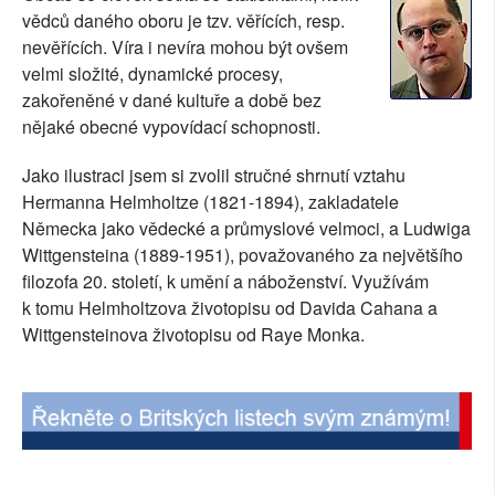
vědců daného oboru je tzv. věřících, resp.
nevěřících. Víra i nevíra mohou být ovšem
velmi složité, dynamické procesy,
zakořeněné v dané kultuře a době bez
nějaké obecné vypovídací schopnosti.
Jako ilustraci jsem si zvolil stručné shrnutí vztahu
Hermanna Helmholtze (1821-1894), zakladatele
Německa jako vědecké a průmyslové velmoci, a Ludwiga
Wittgensteina (1889-1951), považovaného za největšího
filozofa 20. století, k umění a náboženství. Využívám
k tomu Helmholtzova životopisu od Davida Cahana a
Wittgensteinova životopisu od Raye Monka.