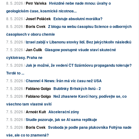
8. 5. 2026 /
Petr Vařeka
Hvězdné nebe nade mnou: úvahy o
geologickém čase, kosmické nicotnos...
8. 5. 2026 /
Josef Poláček
Existuje absolutní morálka?
8. 5. 2026 /
Boris Cvek
Z blogu na webu časopisu Science o odborných
časopisech v oboru chemie
7. 5. 2026 /
Izrael zabíjí v Libanonu stovky lidí. Bez jakýchkoliv následků
7. 5. 2026 /
Jan Čulík
Glasgow postupně všude staví skutečné
cyklotrasy. Praha ne
7. 5. 2026 /
Jak je možné, že vedení ČT Szántóovu propagandu toleruje?
Tvrdě to ...
7. 5. 2026 /
Channel 4 News: Írán má víc času než USA
7. 5. 2026 /
Fabiano Golgo
Bublinky Britských listů - 2
7. 5. 2026 /
Fabiano Golgo
Než zhasnete Kavčí hory, podívejte se, co
všechno tam vlastně svítí
7. 5. 2026 /
Arnošt Kult
Akcelerační zóny
7. 5. 2026 /
Studie pozoruje, jak se AI sama replikuje
7. 5. 2026 /
Boris Cvek
Svoboda je podle pana plukovníka Foltýna nade
vše, ale co to znamená?