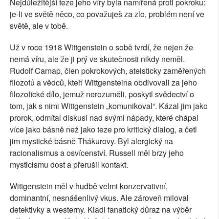
Nejdůležitější teze jeho víry byla namířená proti pokroku:
je-li ve světě něco, co považuješ za zlo, problém není ve
světě, ale v tobě.
Už v roce 1918 Wittgenstein o sobě tvrdí, že nejen že
nemá víru, ale že ji prý ve skutečnosti nikdy neměl.
Rudolf Carnap, člen pokrokových, ateisticky zaměřených
filozofů a vědců, kteří Wittgensteina obdivovali za jeho
filozofické dílo, jemuž nerozuměli, poskytl svědectví o
tom, jak s nimi Wittgenstein „komunikoval“. Kázal jim jako
prorok, odmítal diskusi nad svými nápady, které chápal
více jako básně než jako teze pro kritický dialog, a četl
jim mystické básně Thákurovy. Byl alergický na
racionalismus a osvícenství. Russell měl brzy jeho
mysticismu dost a přerušil kontakt.
Wittgenstein měl v hudbě velmi konzervativní,
dominantní, nesnášenlivý vkus. Ale zároveň miloval
detektivky a westerny. Kladl fanatický důraz na výběr