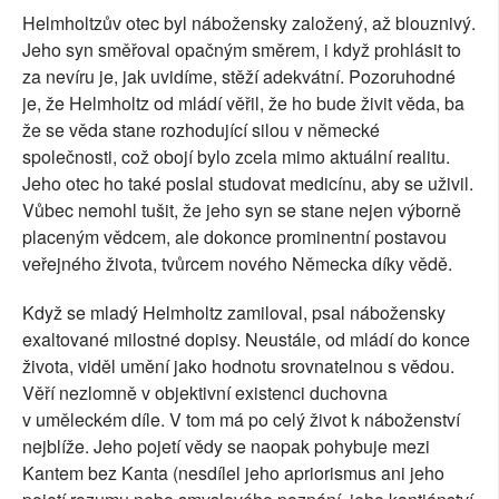
Helmholtzův otec byl nábožensky založený, až blouznivý.
Jeho syn směřoval opačným směrem, i když prohlásit to
za nevíru je, jak uvidíme, stěží adekvátní. Pozoruhodné
je, že Helmholtz od mládí věřil, že ho bude živit věda, ba
že se věda stane rozhodující silou v německé
společnosti, což obojí bylo zcela mimo aktuální realitu.
Jeho otec ho také poslal studovat medicínu, aby se uživil.
Vůbec nemohl tušit, že jeho syn se stane nejen výborně
placeným vědcem, ale dokonce prominentní postavou
veřejného života, tvůrcem nového Německa díky vědě.
Když se mladý Helmholtz zamiloval, psal nábožensky
exaltované milostné dopisy. Neustále, od mládí do konce
života, viděl umění jako hodnotu srovnatelnou s vědou.
Věří nezlomně v objektivní existenci duchovna
v uměleckém díle. V tom má po celý život k náboženství
nejblíže. Jeho pojetí vědy se naopak pohybuje mezi
Kantem bez Kanta (nesdílel jeho apriorismus ani jeho