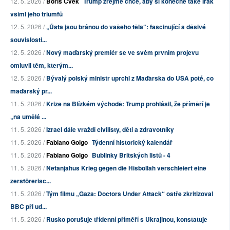
12. 5. 2026 /
Boris Cvek
Trump zřejmě chce, aby si konečně také Irák
všiml jeho triumfů
12. 5. 2026 /
„Ústa jsou bránou do vašeho těla“: fascinující a děsivé
souvislosti...
12. 5. 2026 /
Nový maďarský premiér se ve svém prvním projevu
omluvil těm, kterým...
12. 5. 2026 /
Bývalý polský ministr uprchl z Maďarska do USA poté, co
maďarský pr...
11. 5. 2026 /
Krize na Blízkém východě: Trump prohlásil, že příměří je
„na umělé ...
11. 5. 2026 /
Izrael dále vraždí civilisty, děti a zdravotníky
11. 5. 2026 /
Fabiano Golgo
Týdenní historický kalendář
11. 5. 2026 /
Fabiano Golgo
Bublinky Britských listů - 4
11. 5. 2026 /
Netanjahus Krieg gegen die Hisbollah verschleiert eine
zerstörerisc...
11. 5. 2026 /
Tým filmu „Gaza: Doctors Under Attack“ ostře zkritizoval
BBC při ud...
11. 5. 2026 /
Rusko porušuje třídenní příměří s Ukrajinou, konstatuje