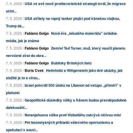
7. 5. 2026 /
USA ve své nové protiteroristické strategii tvrdí, že migrace
učini...
7. 5. 2026 /
USA střílely na ropný tanker plující pod íránskou vlajkou,
Trump da...
7. 5. 2026 /
Fabiano Golgo
Nová éra „tekutého materiálu" ovládne
média, jak je známe
7. 5. 2026 /
Fabiano Golgo
Zemřel Ted Turner, muž, který naučil planetu
nervózně zírat do obra...
7. 5. 2026 /
Fabiano Golgo
Bublinky Britských listů
7. 5. 2026 /
Boris Cvek
Helmholtz a Wittgenstein jako dvě ukázky, jak
složité je to s vírou...
7. 5. 2026 /
Izrael potvrdil 500 útoků na Libanon od vstupu „příměří“ v
platnost
7. 5. 2026 /
Geopolitické důsledky války s Íránem budou pravděpodobně
dalekosáhl...
7. 5. 2026 /
Netanjahuova válka proti Hizballáhu zakrývá ničivou misi
7. 5. 2026 /
Pět bezostyšných příkladů válečného oportunismu a
spekulací v souvi...