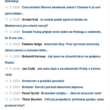
Zelenskyj
11. 5. 2026 /
Cenu britské filmové akademie získal i Channel 4 za své
zpravodajst...
11. 5. 2026 /
Arnošt Kult
Je možné podat správní žalobu na
Ministerstvo pro místní rozvoj?
11. 5. 2026 /
Donald Trump přijede tento týden do Pekingu s vědomím,
že Si má vše...
11. 5. 2026 /
Fabiano Golgo
Americké listy: Proč byl tento americký
občan zatčen a uvězněn běhe...
11. 5. 2026 /
Bohumil Kartous
Jak jsem se účastnil akce na podporu
Ruska
11. 5. 2026 /
Jan Čulík
Jak tomu bylo s osvobozením Prahy v květnu
1945
11. 5. 2026 /
Schoerner a pražské povstání
11. 5. 2026 /
Británie: Smrtící pochod labouristů doprava
11. 5. 2026 /
Pavel Tychtl
Bruselské střípky – „Návrat ztracené vůně“
11. 5. 2026 /
Timur Barotov
CSG po propadech: přehnaná panika, nebo
prozření trhu?