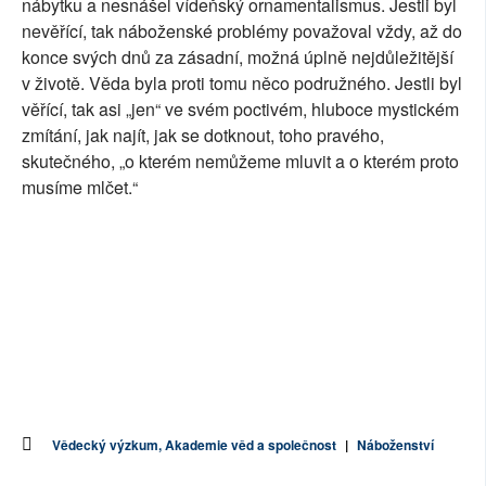
nábytku a nesnášel vídeňský ornamentalismus. Jestli byl
nevěřící, tak náboženské problémy považoval vždy, až do
konce svých dnů za zásadní, možná úplně nejdůležitější
v životě. Věda byla proti tomu něco podružného. Jestli byl
věřící, tak asi „jen“ ve svém poctivém, hluboce mystickém
zmítání, jak najít, jak se dotknout, toho pravého,
skutečného, „o kterém nemůžeme mluvit a o kterém proto
musíme mlčet.“
Vědecký výzkum, Akademie věd a společnost
|
Náboženství