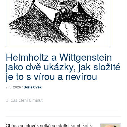
SOCIÁLNÍ SÍTĚ
RUBRIKY
PLNÁ VERZE STRÁNEK
Helmholtz a Wittgenstein
jako dvě ukázky, jak složité
je to s vírou a nevírou
7. 5. 2026 /
Boris Cvek
čas čtení 6 minut
Občas se člověk setká se statistikami, kolik