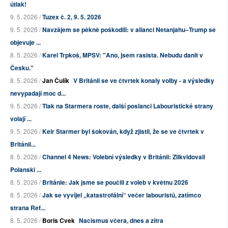
útlak!
9. 5. 2026 /
Tuzex č. 2, 9. 5. 2026
9. 5. 2026 /
Navzájem se pěkně poškodili: v alianci Netanjahu–Trump se
objevuje ...
8. 5. 2026 /
Karel Trpkoš, MPSV: "Ano, jsem rasista. Nebudu danit v
Česku."
8. 5. 2026 /
Jan Čulík
V Británii se ve čtvrtek konaly volby - a výsledky
nevypadají moc d...
9. 5. 2026 /
Tlak na Starmera roste, další poslanci Labouristické strany
volají ...
9. 5. 2026 /
Keir Starmer byl šokován, když zjistil, že se ve čtvrtek v
Británii...
8. 5. 2026 /
Channel 4 News: Volební výsledky v Británii: Zlikvidovali
Polanski ...
8. 5. 2026 /
Británie: Jak jsme se poučili z voleb v květnu 2026
8. 5. 2026 /
Jak se vyvíjel „katastrofální“ večer labouristů, zatímco
strana Ref...
8. 5. 2026 /
Boris Cvek
Nacismus včera, dnes a zítra