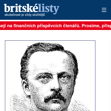
ejí na finančních příspěvcích čtenářů. Prosíme, přispě
PŘIHLÁSIT
AKTUÁLNÍ VYDÁNÍ
ARCHIV
ROZHOVORY
TÉMATA
NEJČTENĚJŠÍ ZA 7 DNÍ
AUTOŘI
PŘÍSPĚVKY NA PROVOZ