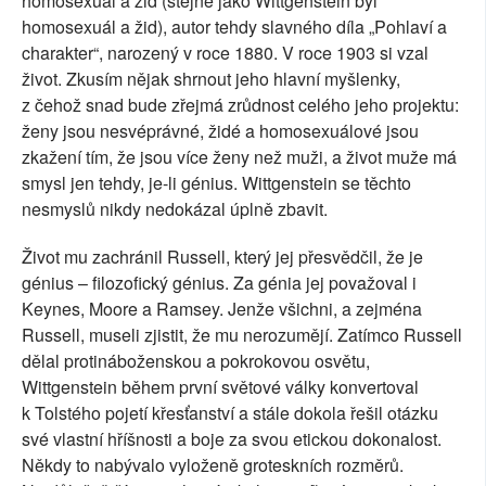
homosexuál a žid (stejně jako Wittgenstein byl
homosexuál a žid), autor tehdy slavného díla „Pohlaví a
charakter“, narozený v roce 1880. V roce 1903 si vzal
život. Zkusím nějak shrnout jeho hlavní myšlenky,
z čehož snad bude zřejmá zrůdnost celého jeho projektu:
ženy jsou nesvéprávné, židé a homosexuálové jsou
zkažení tím, že jsou více ženy než muži, a život muže má
smysl jen tehdy, je-li génius. Wittgenstein se těchto
nesmyslů nikdy nedokázal úplně zbavit.
Život mu zachránil Russell, který jej přesvědčil, že je
génius – filozofický génius. Za génia jej považoval i
Keynes, Moore a Ramsey. Jenže všichni, a zejména
Russell, museli zjistit, že mu nerozumějí. Zatímco Russell
dělal protináboženskou a pokrokovou osvětu,
Wittgenstein během první světové války konvertoval
k Tolstého pojetí křesťanství a stále dokola řešil otázku
své vlastní hříšnosti a boje za svou etickou dokonalost.
Někdy to nabývalo vyloženě groteskních rozměrů.