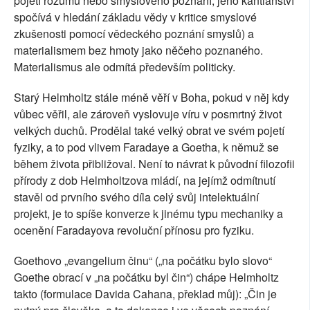
pojetí rozumu nebo smyslového poznání, jeho kantiánství
spočívá v hledání základu vědy v kritice smyslové
zkušenosti pomocí vědeckého poznání smyslů) a
materialismem bez hmoty jako něčeho poznaného.
Materialismus ale odmítá především politicky.
Starý Helmholtz stále méně věří v Boha, pokud v něj kdy
vůbec věřil, ale zároveň vyslovuje víru v posmrtný život
velkých duchů. Prodělal také velký obrat ve svém pojetí
fyziky, a to pod vlivem Faradaye a Goetha, k němuž se
během života přibližoval. Není to návrat k původní filozofii
přírody z dob Helmholtzova mládí, na jejímž odmítnutí
stavěl od prvního svého díla celý svůj intelektuální
projekt, je to spíše konverze k jinému typu mechaniky a
ocenění Faradayova revoluční přínosu pro fyziku.
Goethovo „evangelium činu“ („na počátku bylo slovo“
Goethe obrací v „na počátku byl čin“) chápe Helmholtz
takto (formulace Davida Cahana, překlad můj): „Čin je