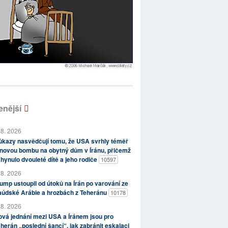
enější
 8. 2026
kazy nasvědčují tomu, že USA svrhly téměř
novou bombu na obytný dům v Íránu, přičemž
hynulo dvouleté dítě a jeho rodiče
10597
 8. 2026
ump ustoupil od útoků na Írán po varování ze
aúdské Arábie a hrozbách z Teheránu
10178
 8. 2026
vá jednání mezi USA a Íránem jsou pro
herán „poslední šancí“, jak zabránit eskalaci