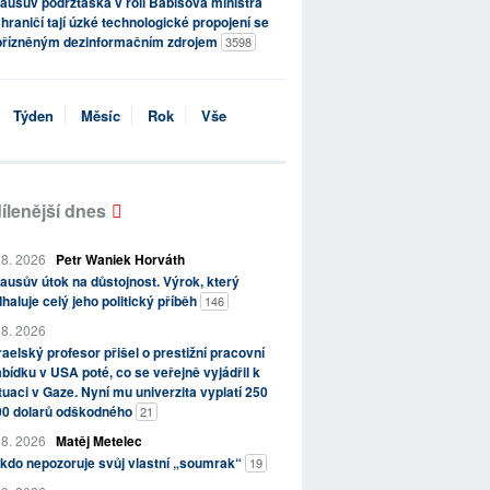
ausův podržtaška v roli Babišova ministra
hraničí tají úzké technologické propojení se
přízněným dezinformačním zdrojem
3598
Týden
Měsíc
Rok
Vše
ílenější dnes
 8. 2026
Petr Waniek Horváth
ausův útok na důstojnost. Výrok, který
haluje celý jeho politický příběh
146
 8. 2026
raelský profesor přišel o prestižní pracovní
bídku v USA poté, co se veřejně vyjádřil k
tuaci v Gaze. Nyní mu univerzita vyplatí 250
00 dolarů odškodného
21
 8. 2026
Matěj Metelec
kdo nepozoruje svůj vlastní „soumrak“
19