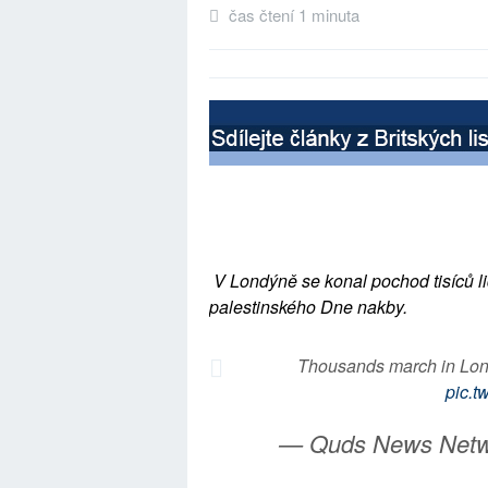
čas čtení 1 minuta
V Londýně se konal pochod tisíců lid
palestinského Dne nakby.
Thousands march in Lond
pic.t
— Quds News Net