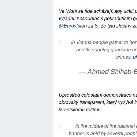
Ve Vídni se lidé scházejí, aby uctili
vyjádřili nesouhlas s pokračujícím g
@Eurovision
za to, že tyto zločiny z
In Vienna people gather to hon
and its ongoing genocide an
crimes.
p
— Ahmed Shihab-El
Uprostřed celostátní demonstrace na 
obrovský transparent, který vyzývá Ir
izraelskému režimu
In the middle of the national
banner is held by several peopl