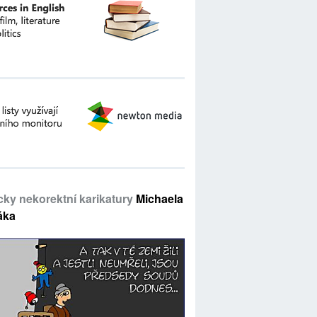
icky nekorektní karikatury
Michaela
áka