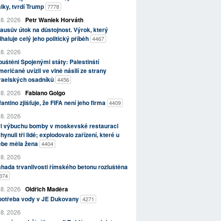
lky, tvrdí Trump
7778
 8. 2026
Petr Waniek Horváth
ausův útok na důstojnost. Výrok, který
haluje celý jeho politický příběh
4467
 8. 2026
uštěni Spojenými státy: Palestinští
eričané uvízli ve vlně násilí ze strany
zraelských osadníků
4456
 8. 2026
Fabiano Golgo
fantino zjišťuje, že FIFA není jeho firma
4409
 8. 2026
ři výbuchu bomby v moskevské restauraci
hynuli tři lidé; explodovalo zařízení, které u
ebe měla žena
4404
 8. 2026
hada trvanlivosti římského betonu rozluštěna
374
 8. 2026
Oldřich Maděra
potřeba vody v JE Dukovany
4271
 8. 2026