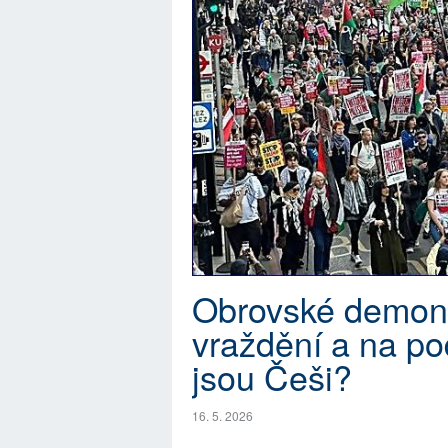
Obrovské demons
vraždění a na po
jsou Češi?
16. 5. 2026