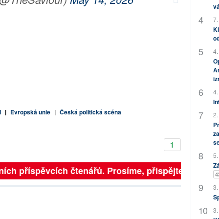
vá
7.
Kl
od
4.
Op
Am
i
4.
In
d
|
Evropská unie
|
Česká politická scéna
2.
P
za
s
1
5.
Zá
ch příspěvcích čtenářů. Prosíme, přispějte. ➥
4
3.
S
3.