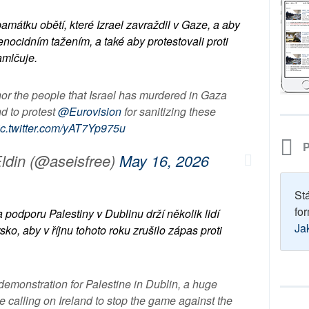
 památku obětí, které Izrael zavraždil v Gaze, a aby
enocidním tažením, a také aby protestovali proti
amlčuje.
or the people that Israel has murdered in Gaza
d to protest
@Eurovision
for sanitizing these
ic.twitter.com/yAT7Yp975u
P
din (@aseisfree)
May 16, 2026
St
for
podporu Palestiny v Dublinu drží několik lidí
Ja
sko, aby v říjnu tohoto roku zrušilo zápas proti
 demonstration for Palestine in Dublin, a huge
e calling on Ireland to stop the game against the