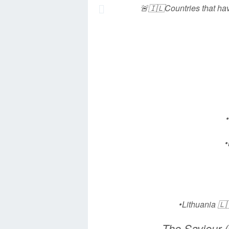
🚨🇮🇱Countries that ha
•
•Lithuania 🇱
— The Saviour 