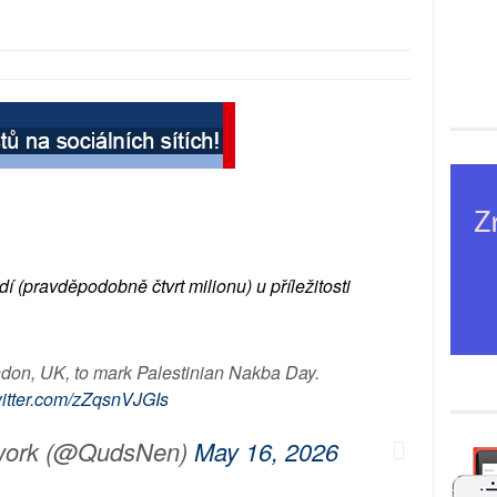
í (pravděpodobně čtvrt milionu) u příležitosti
on, UK, to mark Palestinian Nakba Day.
witter.com/zZqsnVJGIs
work (@QudsNen)
May 16, 2026