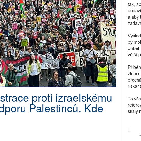
tak, a
pobavi
a aby 
zadava
Výsled
by moh
příběh
větší 
Příběh
zlehčo
přechá
riskant
trace proti izraelskému
To vše
dporu Palestinců. Kde
refero
škály 