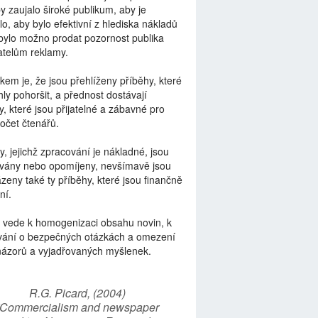
by zaujalo široké publikum, aby je
lo, aby bylo efektivní z hlediska nákladů
bylo možno prodat pozornost publika
telům reklamy.
kem je, že jsou přehlíženy příběhy, které
ly pohoršit, a přednost dostávají
y, které jsou přijatelné a zábavné pro
počet čtenářů.
y, jejichž zpracování je nákladné, jsou
vány nebo opomíjeny, nevšímavě jsou
zeny také ty příběhy, které jsou finančně
ní.
 vede k homogenizaci obsahu novin, k
vání o bezpečných otázkách a omezení
názorů a vyjadřovaných myšlenek.
R.G. Picard, (2004)
“Commercialism and newspaper