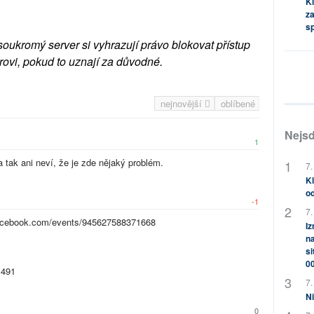
Kl
za
s
soukromý server si vyhrazují právo blokovat přístup
rovi, pokud to uznají za důvodné.
nejnovější
oblíbené
Nejsd
1
a tak ani neví, že je zde nějaký problém.
7.
Kl
od
-1
7.
.facebook.com/events/945627588371668
Iz
na
si
0
 491
7.
Ni
0