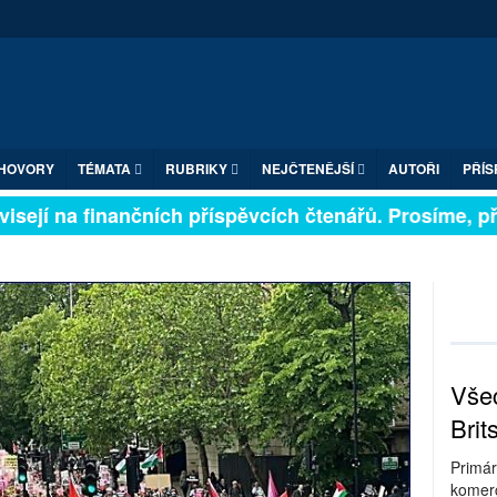
HOVORY
TÉMATA
RUBRIKY
NEJČTENĚJŠÍ
AUTOŘI
PŘÍS
sejí na finančních příspěvcích čtenářů. Prosíme, přisp
Všec
Brit
Primár
komerc