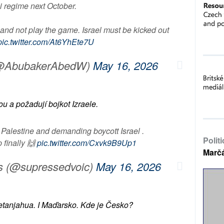
li regime next October.
 and not play the game. Israel must be kicked out
pic.twitter.com/At6YhEte7U
(@AbubakerAbedW)
May 16, 2026
nou a požadují bojkot Izraele.
h Palestine and demanding boycott Israel .
Polit
 finally 🙌
pic.twitter.com/Cxvk9B9Up1
Marč
s (@supressedvoic)
May 16, 2026
etanjahua. I Maďarsko. Kde je Česko?