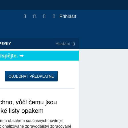
Přihlásit
PĚVKY
ějte. ➥
OBJEDNAT PŘEDPLATNÉ
hno, vůči čemu jsou
ské listy opakem
ním obsahem současných novin je
ionalizované zpravodajství zpracované