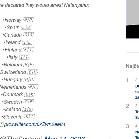
ve declared they would arrest Netanyahu:
•Norway 🇳🇴
•Spain 🇪🇸
•Canada 🇨🇦
•Ireland 🇮🇪
•Finland 🇫🇮
•Italy 🇮🇹
•Belgium 🇧🇪
Nejčt
•Switzerland 🇨🇭
•Hungary 🇭🇺
3.
Netherlands 🇳🇱
Dů
tu
•Denmark 🇩🇰
za
•Sweden 🇸🇪
2.
•Iceland 🇮🇸
Tr
•Slovenia 🇸🇮
S
🇹
pic.twitter.com/6xZwn2ee84
4.
No
(@TheSaviour)
May 14, 2026
Te