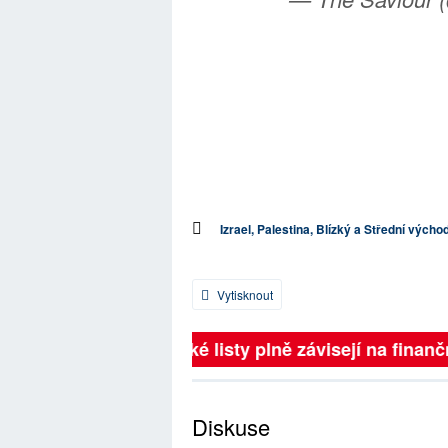
Izrael, Palestina, Blízký a Střední výcho
Vytisknout
Britské listy plně závisejí na finanční
Diskuse