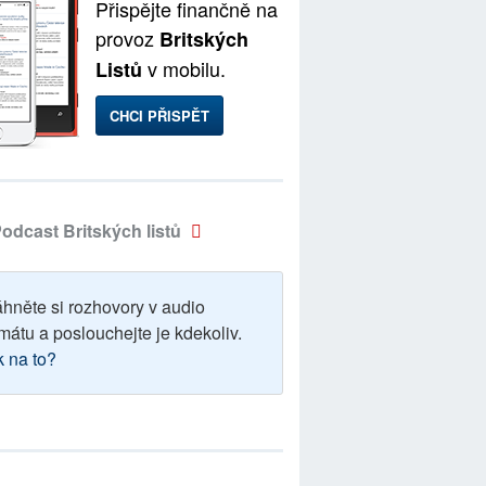
Přispějte finančně na
provoz
Britských
v mobilu.
Listů
CHCI PŘISPĚT
odcast Britských listů
áhněte si rozhovory v audio
mátu a poslouchejte je kdekoliv.
k na to?