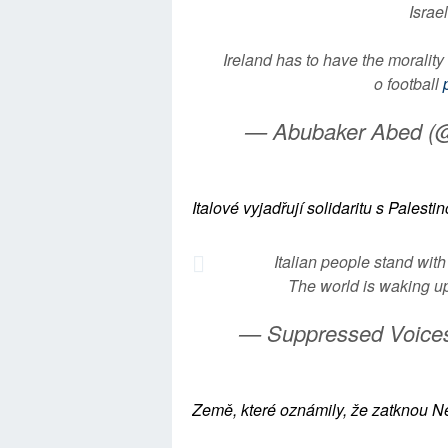
Israe
Ireland has to have the morality
o football
— Abubaker Abed 
Italové vyjadřují solidaritu s Palesti
Italian people stand wit
The world is waking up
— Suppressed Voice
Země, které oznámily, že zatknou N