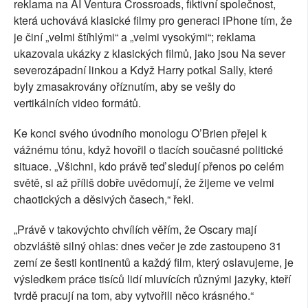
reklama na AI Ventura Crossroads, fiktivní společnost,
která uchovává klasické filmy pro generaci iPhone tím, že
je činí „velmi štíhlými“ a „velmi vysokými“; reklama
ukazovala ukázky z klasických filmů, jako jsou Na sever
severozápadní linkou a Když Harry potkal Sally, které
byly zmasakrovány oříznutím, aby se vešly do
vertikálních video formátů.
Ke konci svého úvodního monologu O’Brien přejel k
vážnému tónu, když hovořil o tlacích současné politické
situace. „Všichni, kdo právě teď sledují přenos po celém
světě, si až příliš dobře uvědomují, že žijeme ve velmi
chaotických a děsivých časech,“ řekl.
„Právě v takovýchto chvílích věřím, že Oscary mají
obzvláště silný ohlas: dnes večer je zde zastoupeno 31
zemí ze šesti kontinentů a každý film, který oslavujeme, je
výsledkem práce tisíců lidí mluvících různými jazyky, kteří
tvrdě pracují na tom, aby vytvořili něco krásného.“