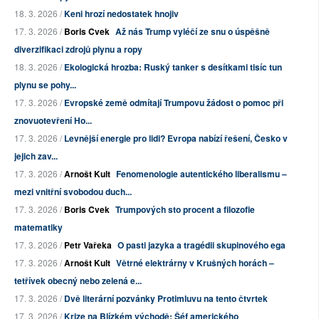
18. 3. 2026 /
Keni hrozí nedostatek hnojiv
17. 3. 2026 /
Boris Cvek
Až nás Trump vyléčí ze snu o úspěšně
diverzifikaci zdrojů plynu a ropy
18. 3. 2026 /
Ekologická hrozba: Ruský tanker s desítkami tisíc tun
plynu se pohy...
17. 3. 2026 /
Evropské země odmítají Trumpovu žádost o pomoc při
znovuotevření Ho...
17. 3. 2026 /
Levnější energie pro lidi? Evropa nabízí řešení, Česko v
jejich zav...
17. 3. 2026 /
Arnošt Kult
Fenomenologie autentického liberalismu –
mezi vnitřní svobodou duch...
17. 3. 2026 /
Boris Cvek
Trumpových sto procent a filozofie
matematiky
17. 3. 2026 /
Petr Vařeka
O pasti jazyka a tragédii skupinového ega
17. 3. 2026 /
Arnošt Kult
Větrné elektrárny v Krušných horách –
tetřívek obecný nebo zelená e...
17. 3. 2026 /
Dvě literární pozvánky Protimluvu na tento čtvrtek
17. 3. 2026 /
Krize na Blízkém východě: Šéf amerického