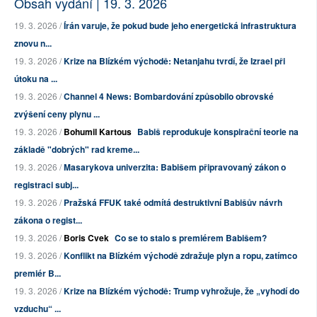
Obsah vydání | 19. 3. 2026
19. 3. 2026 /
Írán varuje, že pokud bude jeho energetická infrastruktura
znovu n...
19. 3. 2026 /
Krize na Blízkém východě: Netanjahu tvrdí, že Izrael při
útoku na ...
19. 3. 2026 /
Channel 4 News: Bombardování způsobilo obrovské
zvýšení ceny plynu ...
19. 3. 2026 /
Bohumil Kartous
Babiš reprodukuje konspirační teorie na
základě "dobrých" rad kreme...
19. 3. 2026 /
Masarykova univerzita: Babišem připravovaný zákon o
registraci subj...
19. 3. 2026 /
Pražská FFUK také odmítá destruktivní Babišův návrh
zákona o regist...
19. 3. 2026 /
Boris Cvek
Co se to stalo s premiérem Babišem?
19. 3. 2026 /
Konflikt na Blízkém východě zdražuje plyn a ropu, zatímco
premiér B...
19. 3. 2026 /
Krize na Blízkém východě: Trump vyhrožuje, že „vyhodí do
vzduchu“ ...