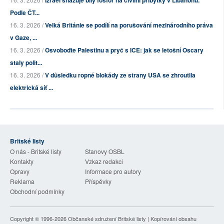
Izrael shazuje bílý fosfor na civilní příbytky v Libanonu.
Podle ČT...
16. 3. 2026 /
Velká Británie se podílí na porušování mezinárodního práva
v Gaze, ...
16. 3. 2026 /
Osvoboďte Palestinu a pryč s ICE: jak se letošní Oscary
staly polit...
16. 3. 2026 /
V důsledku ropné blokády ze strany USA se zhroutila
elektrická síť ...
Britské listy
O nás - Britské listy
Stanovy OSBL
Kontakty
Vzkaz redakci
Opravy
Informace pro autory
Reklama
Příspěvky
Obchodní podmínky
Copyright © 1996-2026
Občanské sdružení Britské listy
| Kopírování obsahu