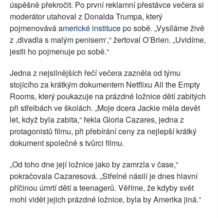
úspěšně překročit. Po první reklamní přestávce večera si
moderátor utahoval z Donalda Trumpa, který
pojmenovává
americké
instituce
po sobě. „Vysíláme živě
z ‚divadla s malým penisem‘,“ žertoval O’Brien. „Uvidíme,
jestli ho pojmenuje po sobě.“
Jedna z nejsilnějších řečí večera zazněla od týmu
stojícího za krátkým dokumentem Netflixu All the Empty
Rooms, který poukazuje na prázdné ložnice dětí zabitých
při střelbách ve školách. „Moje dcera Jackie měla devět
let, když byla zabita,“ řekla Gloria Cazares, jedna z
protagonistů filmu, při přebírání ceny za nejlepší krátký
dokument společně s tvůrci filmu.
„Od toho dne její ložnice jako by zamrzla v čase,“
pokračovala Cazaresová. „Střelné násilí je dnes hlavní
příčinou úmrtí dětí a teenagerů. Věříme, že kdyby svět
mohl vidět jejich prázdné ložnice, byla by Amerika jiná.“