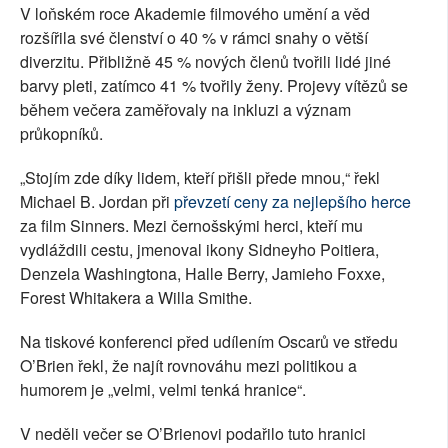
V loňském roce Akademie filmového umění a věd
rozšířila své členství o 40 % v rámci snahy o větší
diverzitu. Přibližně 45 % nových členů tvořili lidé jiné
barvy pleti, zatímco 41 % tvořily ženy. Projevy vítězů se
během večera zaměřovaly na inkluzi a význam
průkopníků.
„Stojím zde díky lidem, kteří přišli přede mnou,“ řekl
Michael B. Jordan při
převzetí ceny za nejlepšího herce
za film Sinners. Mezi černošskými herci, kteří mu
vydláždili cestu, jmenoval ikony Sidneyho Poitiera,
Denzela Washingtona, Halle Berry, Jamieho Foxxe,
Forest Whitakera a Willa Smithe.
Na tiskové konferenci před udílením Oscarů ve středu
O’Brien řekl, že najít rovnováhu mezi politikou a
humorem je „velmi, velmi tenká hranice“.
V neděli večer se O’Brienovi podařilo tuto hranici