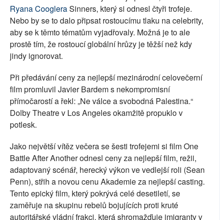
Ryana Cooglera
Sinners, který si odnesl čtyři trofeje.
Nebo by se to dalo připsat rostoucímu tlaku na celebrity,
aby se k těmto tématům vyjadřovaly. Možná je to ale
prostě tím, že rostoucí globální hrůzy je těžší než kdy
jindy ignorovat.
Při předávání ceny za nejlepší mezinárodní celovečerní
film promluvil Javier Bardem s nekompromisní
přímočarostí a řekl: „Ne válce a svobodná Palestina.“
Dolby Theatre v Los Angeles okamžitě propuklo v
potlesk.
Jako největší vítěz večera se šesti trofejemi si film One
Battle After Another odnesl ceny za nejlepší film, režii,
adaptovaný scénář, herecký výkon ve vedlejší roli (Sean
Penn), střih a novou cenu Akademie za nejlepší casting.
Tento epický film, který pokrývá celé desetiletí, se
zaměřuje na skupinu rebelů bojujících proti kruté
autoritářské vládní frakci, která shromažďuje imigranty v