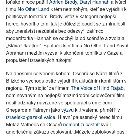
loňském roce patřili
Adrien Brody
,
Daryl Hannah
a tvůrci
filmu
No Other Land
k těm nemnohým, kteří se vyjádřili k
politickým tématům. Brody, vítěz v kategorii nejlepší
herec, hovořil o tom, jak je důležité poučit se z minulosti,
aby „nenávist nezůstala bez odezvy“, zatímco
moderátorka Hannah se odchýlila od scénáře a zvolala
„Sláva Ukrajině“. Spolurežisér filmu No Other Land Yuval
Abraham mezitím vyzval k ukončení konfliktu v Gaze a
propuštění izraelských rukojmí.
Na dnešním červeném koberci Oscarů se tvůrci filmů z
Blízkého východu ostře vyjádřili k aktuálním konfliktům v
regionu. Tým stojící za filmem
The Voice of Hind Rajab
,
nominovaným na nejlepší mezinárodní celovečerní film,
nosil odznaky navržené ve spolupráci s umělcem
Shepardem Faireym jako
výzvu
k „trvalému příměří“ v
izraelsko-gazské válce
. Hlavní palestinský herec filmu
Motaz Malhees se Oscarů
nemohl zúčastnit
kvůli
americkému zákazu cestování. „Můžete zablokovat pas,“