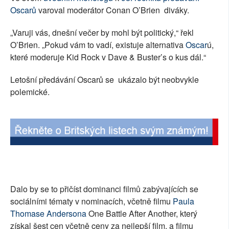
Oscarů
varoval moderátor Conan O’Brien diváky.
„Varuji vás, dnešní večer by mohl být politický,“ řekl
O’Brien. „Pokud vám to vadí, existuje alternativa
Oscar
ú,
které moderuje Kid Rock v Dave & Buster’s o kus dál.“
Letošní předávání Oscarů se ukázalo být neobvykle
polemické.
Dalo by se to přičíst dominanci filmů zabývajících se
sociálními tématy v nominacích, včetně filmu
Paula
Thomase Andersona
One Battle After Another, který
získal šest cen včetně ceny za nejlepší film, a filmu