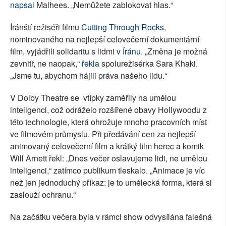
napsal
Malhees. „Nemůžete zablokovat hlas.“
Íránští režiséři filmu
Cutting Through Rocks
,
nominovaného na nejlepší celovečerní dokumentární
film, vyjádřili solidaritu s lidmi v
Íránu
. „Změna je možná
zevnitř, ne naopak,“
řekla
spolurežisérka Sara Khaki.
„Jsme tu, abychom hájili práva našeho lidu.“
V Dolby Theatre se vtípky zaměřily na umělou
inteligenci, což odráželo rozšířené obavy Hollywoodu z
této technologie, která ohrožuje mnoho pracovních míst
ve filmovém průmyslu. Při předávání cen za nejlepší
animovaný celovečerní film a krátký film herec a komik
Will Arnett řekl: „Dnes večer oslavujeme lidi, ne umělou
inteligenci,“ zatímco publikum tleskalo. „Animace je víc
než jen jednoduchý příkaz: je to umělecká forma, která si
zaslouží ochranu.“
Na začátku večera byla v rámci show odvysílána falešná