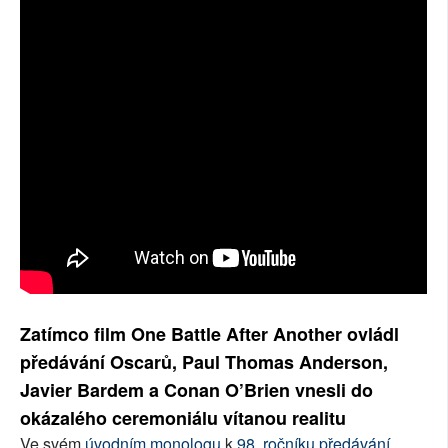
SOCIÁLNÍ SÍTĚ
RUBRIKY
PLNÁ VERZE STRÁNEK
Zatímco film One Battle After Another ovládl
předávání Oscarů, Paul Thomas Anderson,
Javier Bardem a Conan O’Brien vnesli do
okázalého ceremoniálu vítanou realitu
Ve svém
úvodním monologu
k
98. ročníku předávání