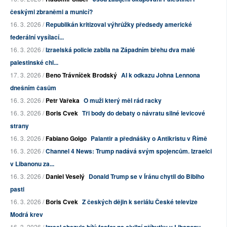
českými zbraněmi a municí?
16. 3. 2026 /
Republikán kritizoval výhrůžky předsedy americké
federální vysílací...
16. 3. 2026 /
Izraelská policie zabila na Západním břehu dva malé
palestinské chl...
17. 3. 2026 /
Beno Trávníček Brodský
AI k odkazu Johna Lennona
dnešním časům
16. 3. 2026 /
Petr Vařeka
O muži který měl rád racky
16. 3. 2026 /
Boris Cvek
Tři body do debaty o návratu silné levicové
strany
16. 3. 2026 /
Fabiano Golgo
Palantir a přednášky o Antikristu v Římě
16. 3. 2026 /
Channel 4 News: Trump nadává svým spojencům. Izraelci
v Libanonu za...
16. 3. 2026 /
Daniel Veselý
Donald Trump se v Íránu chytil do Bibiho
pasti
16. 3. 2026 /
Boris Cvek
Z českých dějin k seriálu České televize
Modrá krev
16. 3. 2026 /