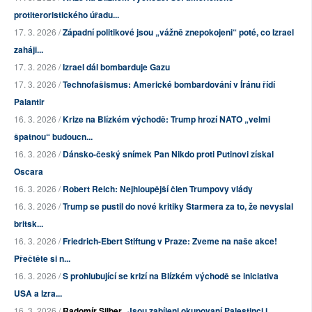
protiteroristického úřadu...
17. 3. 2026 /
Západní politikové jsou „vážně znepokojeni“ poté, co Izrael
zaháji...
17. 3. 2026 /
Izrael dál bombarduje Gazu
17. 3. 2026 /
Technofašismus: Americké bombardování v Íránu řídí
Palantir
16. 3. 2026 /
Krize na Blízkém východě: Trump hrozí NATO „velmi
špatnou“ budoucn...
16. 3. 2026 /
Dánsko-český snímek Pan Nikdo proti Putinovi získal
Oscara
16. 3. 2026 /
Robert Reich: Nejhloupější člen Trumpovy vlády
16. 3. 2026 /
Trump se pustil do nové kritiky Starmera za to, že nevyslal
britsk...
16. 3. 2026 /
Friedrich-Ebert Stiftung v Praze: Zveme na naše akce!
Přečtěte si n...
16. 3. 2026 /
S prohlubující se krizí na Blízkém východě se iniciativa
USA a Izra...
16. 3. 2026 /
Radomír Silber
Jsou zabíjeni okupovaní Palestinci i