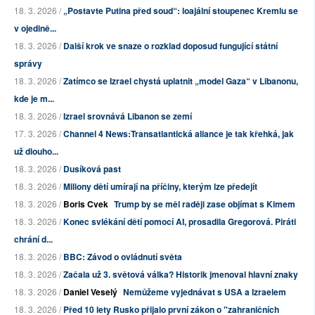
18. 3. 2026 /
„Postavte Putina před soud“: loajální stoupenec Kremlu se
v ojedině...
18. 3. 2026 /
Další krok ve snaze o rozklad doposud fungující státní
správy
18. 3. 2026 /
Zatímco se Izrael chystá uplatnit „model Gaza“ v Libanonu,
kde je m...
18. 3. 2026 /
Izrael srovnává Libanon se zemí
17. 3. 2026 /
Channel 4 News:Transatlantická aliance je tak křehká, jak
už dlouho...
18. 3. 2026 /
Dusíková past
18. 3. 2026 /
Miliony dětí umírají na příčiny, kterým lze předejít
18. 3. 2026 /
Boris Cvek
Trump by se měl raději zase objímat s Kimem
18. 3. 2026 /
Konec svlékání dětí pomocí AI, prosadila Gregorová. Piráti
chrání d...
18. 3. 2026 /
BBC: Závod o ovládnutí světa
18. 3. 2026 /
Začala už 3. světová válka? Historik jmenoval hlavní znaky
18. 3. 2026 /
Daniel Veselý
Nemůžeme vyjednávat s USA a Izraelem
18. 3. 2026 /
Před 10 lety Rusko přijalo první zákon o "zahraničních