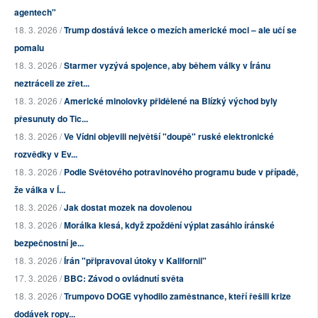
agentech"
18. 3. 2026 /
Trump dostává lekce o mezích americké moci – ale učí se
pomalu
18. 3. 2026 /
Starmer vyzývá spojence, aby během války v Íránu
neztráceli ze zřet...
18. 3. 2026 /
Americké minolovky přidělené na Blízký východ byly
přesunuty do Tic...
18. 3. 2026 /
Ve Vídni objevili největší "doupě" ruské elektronické
rozvědky v Ev...
18. 3. 2026 /
Podle Světového potravinového programu bude v případě,
že válka v Í...
18. 3. 2026 /
Jak dostat mozek na dovolenou
18. 3. 2026 /
Morálka klesá, když zpoždění výplat zasáhlo íránské
bezpečnostní je...
18. 3. 2026 /
Írán "připravoval útoky v Kalifornii"
17. 3. 2026 /
BBC: Závod o ovládnutí světa
18. 3. 2026 /
Trumpovo DOGE vyhodilo zaměstnance, kteří řešili krize
dodávek ropy...