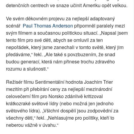
detenčních centrech ve snaze učinit Ameriku opět velkou.
Ve svém děkovném projevu za nejlepší adaptovaný
scénář
Paul Thomas Anderson
připomněl paralely mezi
svým filmem a současnou politickou situací. „Napsal jsem
tento film pro své děti, abych se omluvil za ten
nepořádek, který jsme zanechali v tomto světě, který jim
předáváme,“ řekl. „Ale také s povzbuzením, že snad
budou generací, která nám přinese trochu zdravého
rozumu a slušnosti.“
Režisér filmu Sentimentální hodnota Joachim Trier
mezitím při přebírání ceny za nejlepší mezinárodní
celovečerní film pro Norsko zdánlivě kritizoval
krátkozraké světové lídry (nebo možná jen jednoho
světového lídra). „Všichni dospělí jsou zodpovědní za
všechny děti,“ řekl. „Nehlasujme pro politiky, kteří to
neberou vážně v úvahu.“