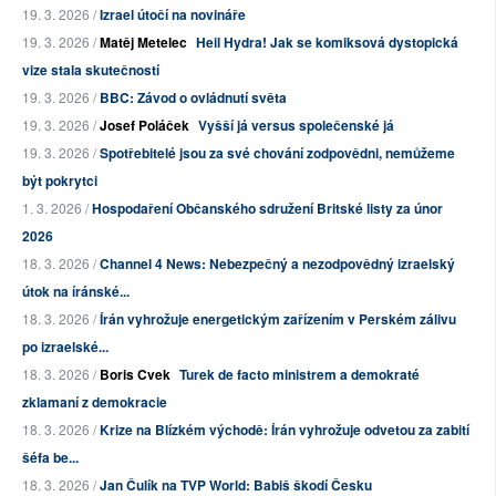
19. 3. 2026 /
Izrael útočí na novináře
19. 3. 2026 /
Matěj Metelec
Heil Hydra! Jak se komiksová dystopická
vize stala skutečností
19. 3. 2026 /
BBC: Závod o ovládnutí světa
19. 3. 2026 /
Josef Poláček
Vyšší já versus společenské já
19. 3. 2026 /
Spotřebitelé jsou za své chování zodpovědni, nemůžeme
být pokrytci
1. 3. 2026 /
Hospodaření Občanského sdružení Britské listy za únor
2026
18. 3. 2026 /
Channel 4 News: Nebezpečný a nezodpovědný izraelský
útok na íránské...
18. 3. 2026 /
Írán vyhrožuje energetickým zařízením v Perském zálivu
po izraelské...
18. 3. 2026 /
Boris Cvek
Turek de facto ministrem a demokraté
zklamaní z demokracie
18. 3. 2026 /
Krize na Blízkém východě: Írán vyhrožuje odvetou za zabití
šéfa be...
18. 3. 2026 /
Jan Čulík na TVP World: Babiš škodí Česku