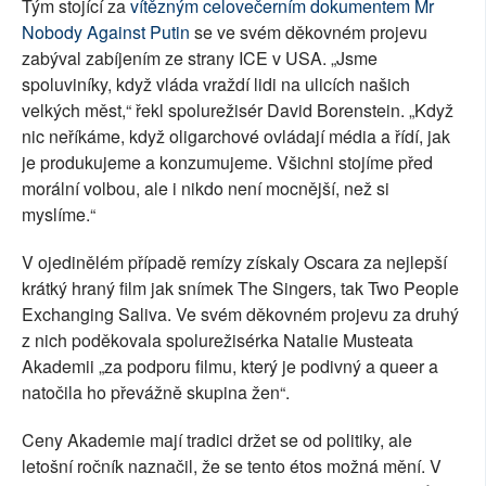
Tým stojící za
vítězným celovečerním dokumentem Mr
Nobody Against Putin
se ve svém děkovném projevu
zabýval zabíjením ze strany ICE v USA. „Jsme
spoluviníky, když vláda vraždí lidi na ulicích našich
velkých měst,“ řekl spolurežisér David Borenstein. „Když
nic neříkáme, když oligarchové ovládají média a řídí, jak
je produkujeme a konzumujeme. Všichni stojíme před
morální volbou, ale i nikdo není mocnější, než si
myslíme.“
V ojedinělém případě remízy získaly Oscara za nejlepší
krátký hraný film jak snímek The Singers, tak Two People
Exchanging Saliva. Ve svém děkovném projevu za druhý
z nich poděkovala spolurežisérka Natalie Musteata
Akademii „za podporu filmu, který je podivný a queer a
natočila ho převážně skupina žen“.
Ceny Akademie mají tradici držet se od politiky, ale
letošní ročník naznačil, že se tento étos možná mění. V