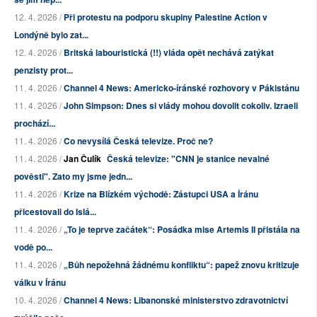
12. 4. 2026 /
Při protestu na podporu skupiny Palestine Action v
Londýně bylo zat...
12. 4. 2026 /
Britská labouristická (!!) vláda opět nechává zatýkat
penzisty prot...
11. 4. 2026 /
Channel 4 News: Americko-íránské rozhovory v Pákistánu
11. 4. 2026 /
John Simpson: Dnes si vlády mohou dovolit cokoliv. Izraeli
prochází...
11. 4. 2026 /
Co nevysílá Česká televize. Proč ne?
11. 4. 2026 /
Jan Čulík
Česká televize: "CNN je stanice nevalné
pověsti". Zato my jsme jedn...
11. 4. 2026 /
Krize na Blízkém východě: Zástupci USA a Íránu
přicestovali do Islá...
11. 4. 2026 /
„To je teprve začátek“: Posádka mise Artemis II přistála na
vodě po...
11. 4. 2026 /
„Bůh nepožehná žádnému konfliktu“: papež znovu kritizuje
válku v Íránu
10. 4. 2026 /
Channel 4 News: Libanonské ministerstvo zdravotnictví