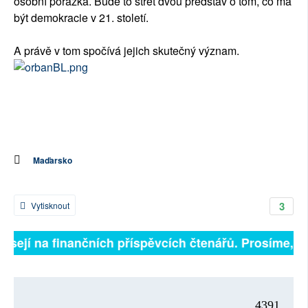
osobní porážka. Bude to střet dvou představ o tom, co má
být demokracie v 21. století.
A právě v tom spočívá jejich skutečný význam.
Maďarsko
3
Vytisknout
isejí na finančních příspěvcích čtenářů. Prosíme, přis
4391