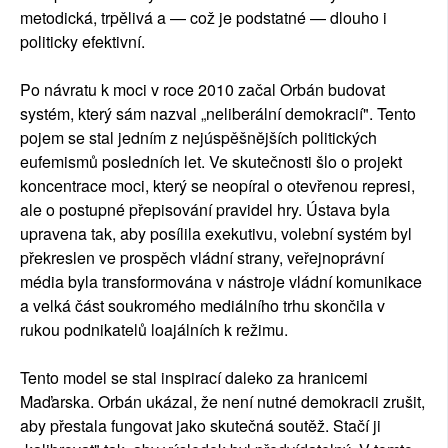
metodická, trpělivá a — což je podstatné — dlouho i
politicky efektivní.
Po návratu k moci v roce 2010 začal Orbán budovat
systém, který sám nazval „neliberální demokracií". Tento
pojem se stal jedním z nejúspěšnějších politických
eufemismů posledních let. Ve skutečnosti šlo o projekt
koncentrace moci, který se neopíral o otevřenou represi,
ale o postupné přepisování pravidel hry. Ústava byla
upravena tak, aby posílila exekutivu, volební systém byl
překreslen ve prospěch vládní strany, veřejnoprávní
média byla transformována v nástroje vládní komunikace
a velká část soukromého mediálního trhu skončila v
rukou podnikatelů loajálních k režimu.
Tento model se stal inspirací daleko za hranicemi
Maďarska. Orbán ukázal, že není nutné demokracii zrušit,
aby přestala fungovat jako skutečná soutěž. Stačí ji