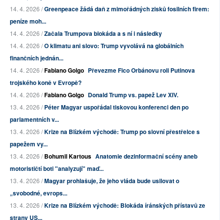
14. 4. 2026 /
Greenpeace žádá daň z mimořádných zisků fosilních firem:
peníze moh...
14. 4. 2026 /
Začala Trumpova blokáda a s ní i následky
14. 4. 2026 /
O klimatu ani slovo: Trump vyvolává na globálních
finančních jednán...
14. 4. 2026 /
Fabiano Golgo
Převezme Fico Orbánovu roli Putinova
trojského koně v Evropě?
14. 4. 2026 /
Fabiano Golgo
Donald Trump vs. papež Lev XIV.
13. 4. 2026 /
Péter Magyar uspořádal tiskovou konferenci den po
parlamentních v...
13. 4. 2026 /
Krize na Blízkém východě: Trump po slovní přestřelce s
papežem vy...
13. 4. 2026 /
Bohumil Kartous
Anatomie dezinformační scény aneb
motorističtí boti "analyzují" maď...
13. 4. 2026 /
Magyar prohlašuje, že jeho vláda bude usilovat o
„svobodné, evrops...
13. 4. 2026 /
Krize na Blízkém východě: Blokáda íránských přístavů ze
strany US...