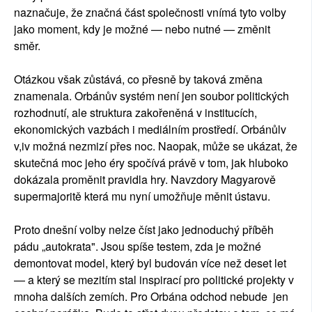
naznačuje, že značná část společnosti vnímá tyto volby
jako moment, kdy je možné — nebo nutné — změnit
směr.
Otázkou však zůstává, co přesně by taková změna
znamenala. Orbánův systém není jen soubor politických
rozhodnutí, ale struktura zakořeněná v institucích,
ekonomických vazbách i mediálním prostředí. Orbánůlv
v,iv možná nezmizí přes noc. Naopak, může se ukázat, že
skutečná moc jeho éry spočívá právě v tom, jak hluboko
dokázala proměnit pravidla hry. Navzdory Magyarově
supermajoritě která mu nyní umožňuje měnit ústavu.
Proto dnešní volby nelze číst jako jednoduchý příběh
pádu „autokrata". Jsou spíše testem, zda je možné
demontovat model, který byl budován více než deset let
— a který se mezitím stal inspirací pro politické projekty v
mnoha dalších zemích. Pro Orbána odchod nebude jen