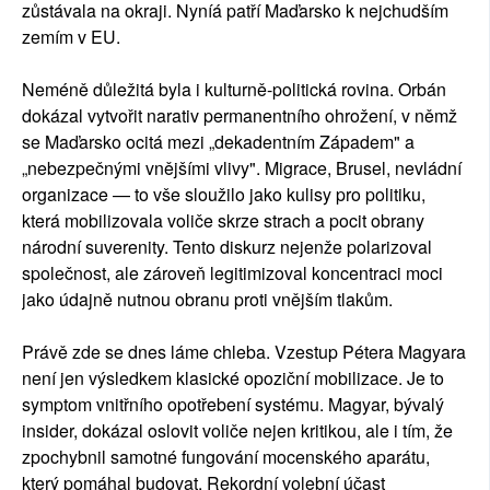
zůstávala na okraji. Nyníá patří Maďarsko k nejchudším
zemím v EU.
Neméně důležitá byla i kulturně-politická rovina. Orbán
dokázal vytvořit narativ permanentního ohrožení, v němž
se Maďarsko ocitá mezi „dekadentním Západem" a
„nebezpečnými vnějšími vlivy". Migrace, Brusel, nevládní
organizace — to vše sloužilo jako kulisy pro politiku,
která mobilizovala voliče skrze strach a pocit obrany
národní suverenity. Tento diskurz nejenže polarizoval
společnost, ale zároveň legitimizoval koncentraci moci
jako údajně nutnou obranu proti vnějším tlakům.
Právě zde se dnes láme chleba. Vzestup Pétera Magyara
není jen výsledkem klasické opoziční mobilizace. Je to
symptom vnitřního opotřebení systému. Magyar, bývalý
insider, dokázal oslovit voliče nejen kritikou, ale i tím, že
zpochybnil samotné fungování mocenského aparátu,
který pomáhal budovat. Rekordní volební účast