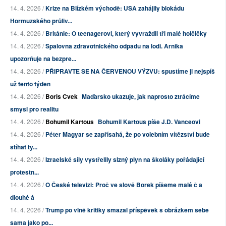
14. 4. 2026 /
Krize na Blízkém východě: USA zahájily blokádu
Hormuzského průliv...
14. 4. 2026 /
Británie: O teenagerovi, který vyvraždil tři malé holčičky
14. 4. 2026 /
Spalovna zdravotnického odpadu na lodi. Arnika
upozorňuje na bezpre...
14. 4. 2026 /
PŘIPRAVTE SE NA ČERVENOU VÝZVU: spustíme ji nejspíš
už tento týden
14. 4. 2026 /
Boris Cvek
Maďarsko ukazuje, jak naprosto ztrácíme
smysl pro realitu
14. 4. 2026 /
Bohumil Kartous
Bohumil Kartous píše J.D. Vanceovi
14. 4. 2026 /
Péter Magyar se zapřísahá, že po volebním vítězství bude
stíhat ty...
14. 4. 2026 /
Izraelské síly vystřelily slzný plyn na školáky pořádající
protestn...
14. 4. 2026 /
O České televizi: Proč ve slově Borek píšeme malé č a
dlouhé á
14. 4. 2026 /
Trump po vlně kritiky smazal příspěvek s obrázkem sebe
sama jako po...