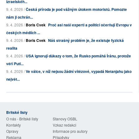
izraelskéh...
9. 4. 2026 /
Česká příroda je pod vážným útokem motoristů. Pomozte
nám ji ochrán...
9. 4. 2026 /
Boris Cvek
Proč asi naši experti a politici očerňují Evropu v
českých médiích ...
9. 4. 2026 /
Boris Cvek
Náš strašný problém je, že existuje fyzická
realita
9. 4. 2026 /
USA ignorují důkazy o tom, že Rusko pomáhá Íránu, protože
věří Puti...
9. 4. 2026 /
Ve válce, v níž nejsou žádní vítězové, vypadá Netanjahu jako
největ...
Britské listy
O nás - Britské listy
Stanovy OSBL
Kontakty
Vzkaz redakci
Opravy
Informace pro autory
Reklama
Příspěvky