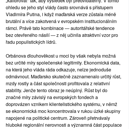
„kalibrovat" tak, aby výsledek byl předvídatelný. V tomto
ohledu se jeho styl vlády často srovnává s přístupem
Vladimíra Putina, i když maďarská verze zůstala méně
brutální a více zakotvená v evropském institucionálním
rámci. Právě tato kombinace — autoritářské tendence
bez otevřeného násilí — z něj učinila atraktivní vzor pro
řadu populistických lídrů.
Orbánova dlouhověkost u moci by však nebyla možná
bez určité míry společenské legitimity. Ekonomická data,
na která jeho vláda ráda odkazuje, nelze jednoduše
odmávnout. Maďarsko skutečně zaznamenalo určitý růst,
mzdy rostly a část společnosti profitovala z relativní
stability. Jenže tento obraz je neúplný. Růst byl do
značné míry závislý na evropských fondech a
doprovázen vznikem klientelistického systému, v němž
se ekonomická moc koncentrovala v rukou úzké skupiny
napojené na politické centrum. Zároveň přetrvávaly
hluboké regionální nerovnosti a významná část populace