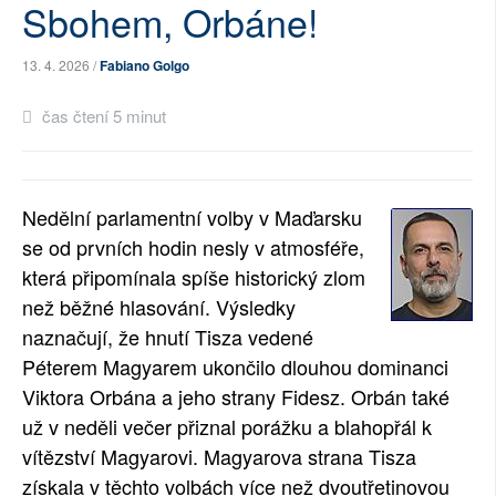
Sbohem, Orbáne!
SOCIÁLNÍ SÍTĚ
13. 4. 2026 /
Fabiano Golgo
RUBRIKY
čas čtení 5 minut
PLNÁ VERZE STRÁNEK
Nedělní parlamentní volby v Maďarsku
se od prvních hodin nesly v atmosféře,
která připomínala spíše historický zlom
než běžné hlasování. Výsledky
naznačují, že hnutí Tisza vedené
Péterem Magyarem ukončilo dlouhou dominanci
Viktora Orbána a jeho strany Fidesz. Orbán také
už v neděli večer přiznal porážku a blahopřál k
vítězství Magyarovi. Magyarova strana Tisza
získala v těchto volbách více než dvoutřetinovou