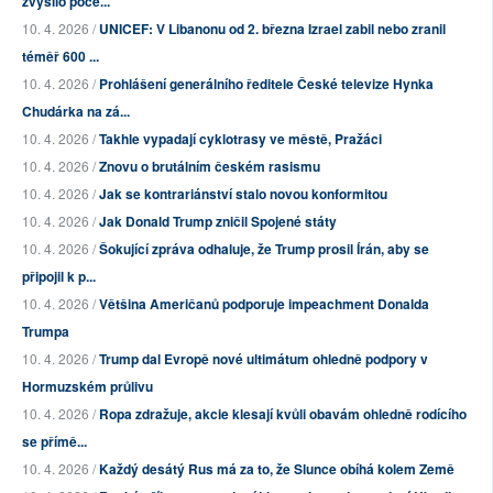
zvýšilo poče...
10. 4. 2026 /
UNICEF: V Libanonu od 2. března Izrael zabil nebo zranil
téměř 600 ...
10. 4. 2026 /
Prohlášení generálního ředitele České televize Hynka
Chudárka na zá...
10. 4. 2026 /
Takhle vypadají cyklotrasy ve městě, Pražáci
10. 4. 2026 /
Znovu o brutálním českém rasismu
10. 4. 2026 /
Jak se kontrariánství stalo novou konformitou
10. 4. 2026 /
Jak Donald Trump zničil Spojené státy
10. 4. 2026 /
Šokující zpráva odhaluje, že Trump prosil Írán, aby se
připojil k p...
10. 4. 2026 /
Většina Američanů podporuje impeachment Donalda
Trumpa
10. 4. 2026 /
Trump dal Evropě nové ultimátum ohledně podpory v
Hormuzském průlivu
10. 4. 2026 /
Ropa zdražuje, akcie klesají kvůli obavám ohledně rodícího
se přímě...
10. 4. 2026 /
Každý desátý Rus má za to, že Slunce obíhá kolem Země