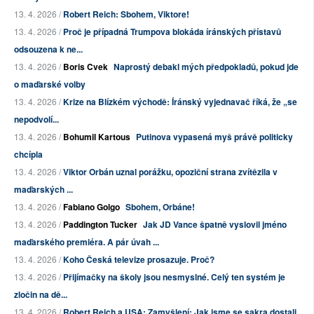
13. 4. 2026 /
Robert Reich: Sbohem, Viktore!
13. 4. 2026 /
Proč je případná Trumpova blokáda íránských přístavů
odsouzena k ne...
13. 4. 2026 /
Boris Cvek
Naprostý debakl mých předpokladů, pokud jde
o maďarské volby
13. 4. 2026 /
Krize na Blízkém východě: Íránský vyjednavač říká, že „se
nepodvolí...
13. 4. 2026 /
Bohumil Kartous
Putinova vypasená myš právě politicky
chcípla
13. 4. 2026 /
Viktor Orbán uznal porážku, opoziční strana zvítězila v
maďarských ...
13. 4. 2026 /
Fabiano Golgo
Sbohem, Orbáne!
13. 4. 2026 /
Paddington Tucker
Jak JD Vance špatně vyslovil jméno
maďarského premiéra. A pár úvah ...
13. 4. 2026 /
Koho Česká televize prosazuje. Proč?
13. 4. 2026 /
Přijímačky na školy jsou nesmyslné. Celý ten systém je
zločin na dě...
13. 4. 2026 /
Robert Reich a USA: Zamyšlení: Jak jsme se sakra dostali