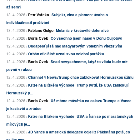
až sem?
13. 4. 2026 /
Petr Vařeka
Subjekt, vlna a plamen: úvaha o
individuálnosti prožívání
13. 4. 2026 /
Fabiano Golgo
Melania v křečovité defenzivě
13. 4. 2026 /
Boris Cvek
Co všechno jsem našel v Donu Quijotovi
12. 4. 2026 /
Budapešť jásá nad Magyarovým volebním vítězstvím
12. 4. 2026 /
Orbán oficiálně uznal svou volební porážku
12. 4. 2026 /
Boris Cvek
Snad nevyschneme, když to vláda bude mít
pevně v rukou
12. 4. 2026 /
Channel 4 News:Trump chce zablokovat Hormuzskou úžinu
12. 4. 2026 /
Krize na Blízkém východě: Trump tvrdí, že USA zablokují
Hormuzský p...
12. 4. 2026 /
Boris Cvek
Už máme mávátka na oslavu Trumpa a Vance
je kazisvět a zrádce
12. 4. 2026 /
Krize na Blízkém východě: USA a Írán se po maratónských
mírových je...
12. 4. 2026 /
JD Vance a americká delegace odjeli z Pákistánu poté, co
se jim nep...