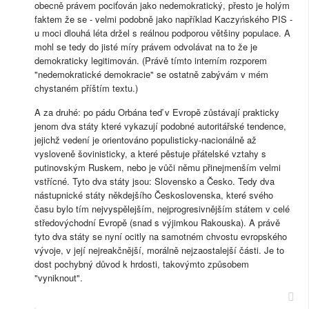
obecně právem pociťován jako nedemokratický, přesto je holým
faktem že se - velmi podobně jako například Kaczyńského PIS -
u moci dlouhá léta držel s reálnou podporou většiny populace. A
mohl se tedy do jisté míry právem odvolávat na to že je
demokraticky legitimován. (Právě tímto interním rozporem
"nedemokratické demokracie" se ostatně zabývám v mém
chystaném příštím textu.)
A za druhé: po pádu Orbána teď v Evropě zůstávají prakticky
jenom dva státy které vykazují podobné autoritářské tendence,
jejichž vedení je orientováno populisticky-nacionálně až
vysloveně šovinisticky, a které pěstuje přátelské vztahy s
putinovským Ruskem, nebo je vůči němu přinejmenším velmi
vstřícné. Tyto dva státy jsou: Slovensko a Česko. Tedy dva
nástupnické státy někdejšího Československa, které svého
času bylo tím nejvyspělejším, nejprogresivnějším státem v celé
středovýchodní Evropě (snad s výjimkou Rakouska). A právě
tyto dva státy se nyní ocitly na samotném chvostu evropského
vývoje, v její nejreakčnější, morálně nejzaostalejší části. Je to
dost pochybný důvod k hrdosti, takovýmto způsobem
"vyniknout".