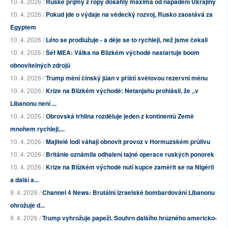
10. 4. 2026 /
Ruské příjmy z ropy dosáhly maxima od napadení Ukrajiny
10. 4. 2026 /
Pokud jde o výdaje na vědecký rozvoj, Rusko zaostává za
Egyptem
10. 4. 2026 /
Léto se prodlužuje - a děje se to rychleji, než jsme čekali
10. 4. 2026 /
Šéf MEA: Válka na Blízkém východě nastartuje boom
obnovitelných zdrojů
10. 4. 2026 /
Trump mění čínský jüan v příští světovou rezervní měnu
10. 4. 2026 /
Krize na Blízkém východě: Netanjahu prohlásil, že „v
Libanonu není ...
10. 4. 2026 /
Obrovská trhlina rozděluje jeden z kontinentů Země
mnohem rychleji,...
10. 4. 2026 /
Majitelé lodí váhají obnovit provoz v Hormuzském průlivu
10. 4. 2026 /
Británie oznámila odhalení tajné operace ruských ponorek
10. 4. 2026 /
Krize na Blízkém východě nutí kupce zaměřit se na Nigérii
a další a...
9. 4. 2026 /
Channel 4 News: Brutální izraelské bombardování Libanonu
ohrožuje d...
9. 4. 2026 /
Trump vyhrožuje papeži. Souhrn dalšího hrůzného americko-