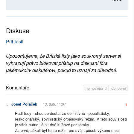
Diskuse
Přihlásit
Upozorňujeme, že Britské listy jako soukromý server si
vyhrazují právo blokovat přístup na diskusní fóra
jakémukoliv diskutérovi, pokud to uznají za důvodné.
Komentáře
nejnovější
oblíbené
Josef Poláček
13. dub. 11:07
-1
Padl tedy - chce se doufat že definitivně - populistický,
reakcionářský, šovinistický orbánovský režim. V této souvislosti
je však nutno učinit dvě klíčové poznámky.
Za prvé, ačkoli byl tento režim pro svůj způsob výkonu moci