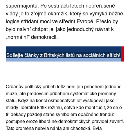
supermajoritu. Po šestnácti letech nepřerušené
vlády je to zřejmě okamžik, který se vymyká běžné
logice střídání moci ve střední Evropě. Přesto by
bylo naivní chápat jej jako jednoduchý návrat k
„normální" demokracii.
Orbánův politický příběh totiž není jen příběhem jednoho
muže, ale především příběhem systematické přeměny
státu. Když na konci osmdesátých let vystupoval jako
mladý liberální kritik režimu, sotva kdo mohl tušit, že se o
tři dekády později stane symbolem opačného trendu:
postupné eroze liberálně-demokratických pravidel zevnitř.
Tato proměna nebyla náhlá ani chaotická. Byla