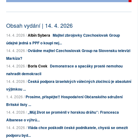
Obsah vydání | 14. 4. 2026
14. 4. 2026 /
Albín Sybera
Majitel zbrojovky Czechoslovak Group
údajně jedná s PPF o koupi nej...
14. 4. 2026 /
Ovládne majitel Czechoslovak Group na Slovensku televizi
Markíza?
14. 4. 2026 /
Boris Cvek
Demonstrace a spacáky prostě nemohou
nahradit demokracii
14. 4. 2026 /
Česká podpora izraelských válečných zločinců je absolutní
výjimkou ...
1. 4. 2026 /
Prosíme, přispějte!! Hospodaření Občanského sdružení
Britské listy ...
14. 4. 2026 /
„Můj život se proměnil v horskou dráhu“: Francesca
Albanese o výhrů...
14. 4. 2026 /
Vláda chce poškodit české podnikatele, chystá se omezit
podporu byd...