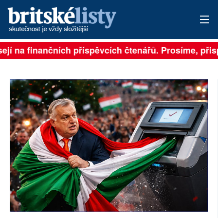
ejí na finančních příspěvcích čtenářů. Prosíme, přispě
PŘIHLÁSIT
AKTUÁLNÍ VYDÁNÍ
ARCHIV
ROZHOVORY
TÉMATA
NEJČTENĚJŠÍ ZA 7 DNÍ
AUTOŘI
PŘÍSPĚVKY NA PROVOZ