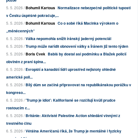
5. 5. 2026 /
Bohumil Kartous
Normalizace nebezpečné politické tuposti
v Česku úspěšně pokračuje,...
5. 5. 2026 /
Bohumil Kartous
Co o sobě říká Macinka výrokem o
„méněcenných“
6. 5. 2026 /
Válka nepomohla snížit íránský jaderný potenciál
6. 5. 2026 /
Trump může nařídit obnovení války s Íránem již tento týden
5. 5. 2026 /
Boris Cvek
Babiš by dostal asi podmínku a Blažek policií
obviněn z praní špina...
6. 5. 2026 /
Evropští a kanadští lídři uprostřed nejistoty ohledně
americké poli...
6. 5. 2026 /
Bílý dům se začíná připravovat na republikánskou porážku v
kongreso...
6. 5. 2026 /
'Trump je idiot': Kaliforňané se rozčilují kvůli prudce
rostoucím c...
6. 5. 2026 /
Británie: Aktivisté Palestine Action shledáni vinnými z
trestného činu
6. 5. 2026 /
Většina Američanů říká, že Trump je mentálně i fyzicky