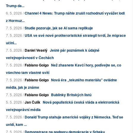
Trump da...
6. 5. 2026 /
Channel 4 News: Trump náhle zrušil rozhodnutí vyvážet lodi
z Hormuz...
7. 5. 2026 /
Studie pozoruje, jak se AI sama replikuje
7. 5. 2026 /
USA ve své nové protiteroristické strategii tvrdí, že migrace
učini...
7. 5. 2026 /
Daniel Veselý
Ještě pár poznámek k údajné
veřejnoprávnosti v Čechách
7. 5. 2026 /
Fabiano Golgo
Než zhasnete Kavčí hory, podívejte se, co
všechno tam vlastně svítí
7. 5. 2026 /
Fabiano Golgo
Nová éra „tekutého materiálu" ovládne
média, jak je známe
7. 5. 2026 /
Fabiano Golgo
Bublinky Britských listů
5. 5. 2026 /
Jan Čulík
Nová populistická česká vláda a elektronická
veřejnoprávní média
7. 5. 2026 /
Donald Trump stahuje americké vojáky z Německa. Teď se
uvidí, kam ...
7. 5. 2026 /
Demonstrace na podporu demokracie v Srbsku