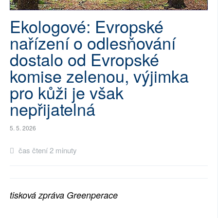
SOCIÁLNÍ SÍTĚ
Ekologové: Evropské
RUBRIKY
nařízení o odlesňování
dostalo od Evropské
PLNÁ VERZE STRÁNEK
komise zelenou, výjimka
pro kůži je však
nepřijatelná
5. 5. 2026
čas čtení 2 minuty
tisková zpráva Greenperace