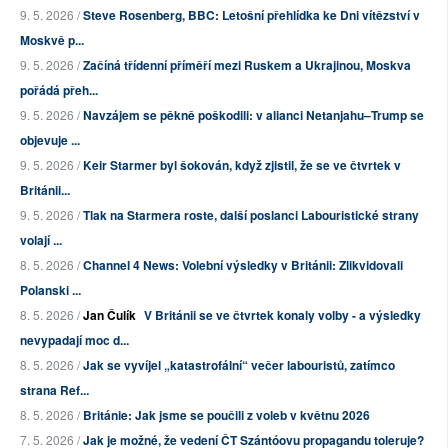
9. 5. 2026 /
Steve Rosenberg, BBC: Letošní přehlídka ke Dni vítězství v
Moskvě p...
9. 5. 2026 /
Začíná třídenní příměří mezi Ruskem a Ukrajinou, Moskva
pořádá přeh...
9. 5. 2026 /
Navzájem se pěkně poškodili: v alianci Netanjahu–Trump se
objevuje ...
9. 5. 2026 /
Keir Starmer byl šokován, když zjistil, že se ve čtvrtek v
Británii...
9. 5. 2026 /
Tlak na Starmera roste, další poslanci Labouristické strany
volají ...
8. 5. 2026 /
Channel 4 News: Volební výsledky v Británii: Zlikvidovali
Polanski ...
8. 5. 2026 /
Jan Čulík
V Británii se ve čtvrtek konaly volby - a výsledky
nevypadají moc d...
8. 5. 2026 /
Jak se vyvíjel „katastrofální“ večer labouristů, zatímco
strana Ref...
8. 5. 2026 /
Británie: Jak jsme se poučili z voleb v květnu 2026
7. 5. 2026 /
Jak je možné, že vedení ČT Szántóovu propagandu toleruje?