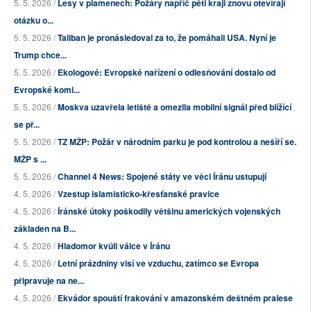
5. 5. 2026 /
Lesy v plamenech: Požáry napříč pěti kraji znovu otevírají
otázku o...
5. 5. 2026 /
Taliban je pronásledoval za to, že pomáhali USA. Nyní je
Trump chce...
5. 5. 2026 /
Ekologové: Evropské nařízení o odlesňování dostalo od
Evropské komi...
5. 5. 2026 /
Moskva uzavřela letiště a omezila mobilní signál před blížící
se př...
5. 5. 2026 /
TZ MŽP: Požár v národním parku je pod kontrolou a nešíří se.
MŽP s ...
5. 5. 2026 /
Channel 4 News: Spojené státy ve věci Íránu ustupují
4. 5. 2026 /
Vzestup islamisticko-křesťanské pravice
4. 5. 2026 /
Íránské útoky poškodily většinu amerických vojenských
základen na B...
4. 5. 2026 /
Hladomor kvůli válce v Íránu
4. 5. 2026 /
Letní prázdniny visí ve vzduchu, zatímco se Evropa
připravuje na ne...
4. 5. 2026 /
Ekvádor spouští frakování v amazonském deštném pralese