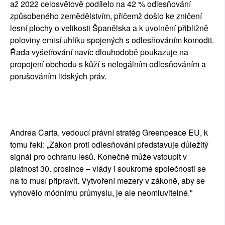
až 2022 celosvětově podílelo na 42 % odlesňování
způsobeného zemědělstvím, přičemž došlo ke zničení
lesní plochy o velikosti Španělska a k uvolnění přibližně
poloviny emisí uhlíku spojených s odlesňováním komodit.
Řada vyšetřování navíc dlouhodobě poukazuje na
propojení obchodu s kůží s nelegálním odlesňováním a
porušováním lidských práv.
Andrea Carta, vedoucí právní stratég Greenpeace EU, k
tomu řekl: „Zákon proti odlesňování představuje důležitý
signál pro ochranu lesů. Konečně může vstoupit v
platnost 30. prosince – vlády i soukromé společnosti se
na to musí připravit. Vytvoření mezery v zákoně, aby se
vyhovělo módnímu průmyslu, je ale neomluvitelné."