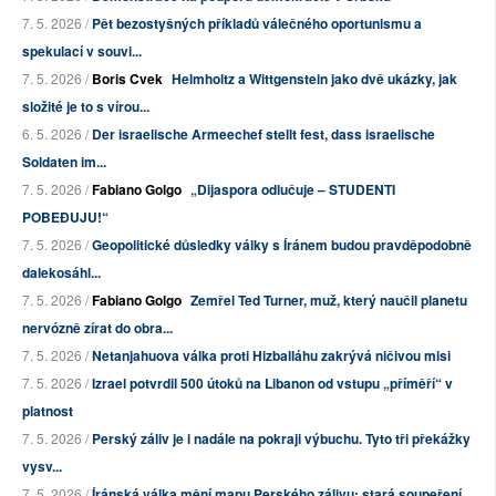
7. 5. 2026 /
Pět bezostyšných příkladů válečného oportunismu a
spekulací v souvi...
7. 5. 2026 /
Boris Cvek
Helmholtz a Wittgenstein jako dvě ukázky, jak
složité je to s vírou...
6. 5. 2026 /
Der israelische Armeechef stellt fest, dass israelische
Soldaten im...
7. 5. 2026 /
Fabiano Golgo
„Dijaspora odlučuje – STUDENTI
POBEĐUJU!“
7. 5. 2026 /
Geopolitické důsledky války s Íránem budou pravděpodobně
dalekosáhl...
7. 5. 2026 /
Fabiano Golgo
Zemřel Ted Turner, muž, který naučil planetu
nervózně zírat do obra...
7. 5. 2026 /
Netanjahuova válka proti Hizballáhu zakrývá ničivou misi
7. 5. 2026 /
Izrael potvrdil 500 útoků na Libanon od vstupu „příměří“ v
platnost
7. 5. 2026 /
Perský záliv je i nadále na pokraji výbuchu. Tyto tři překážky
vysv...
7. 5. 2026 /
Íránská válka mění mapu Perského zálivu: stará soupeření,