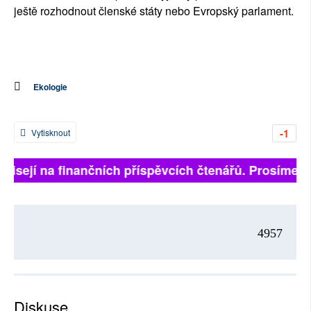
ještě rozhodnout členské státy nebo Evropský parlament.
Ekologie
-1
Vytisknout
ávisejí na finančních příspěvcích čtenářů. Prosíme, př
4957
Diskuse