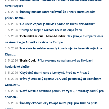
nové rozpory
7. 5. 2026 /
Íránský ministr zahraničí tvrdí, že krize v Hormuzském
průlivu nemá...
7. 5. 2026 /
Co udělá Západ, jestli Mali padne do rukou džihádistů?
6. 5. 2026 /
Trump se zřejmě rozhodl zcela ustoupit Íránu
6. 5. 2026 /
Bohumil Kartous
,
Milan Mundier
Tak jako je Evropa závislá
na Americe, je Amerika závislá na Evropě
6. 5. 2026 /
Náčelník izraelské armády konstatuje, že izraelští vojáci na
Západ...
6. 5. 2026 /
Boris Cvek
Připravujeme se na hantavirus likvidací
hygienické služby
6. 5. 2026 /
Obyčejné úterní ráno v Londýně. Proč ne v Praze?
6. 5. 2026 /
Bývalý izraelský špion z USA volá po etnických čistkách v
Gaze, zat...
6. 5. 2026 /
Nové Mexiko navrhuje pokutu ve výši 3,7 miliardy dolarů pro
společn...
6. 5. 2026 /
Íránský ekonomický kolaps může přijít pro Trumpa příliš
pozdě