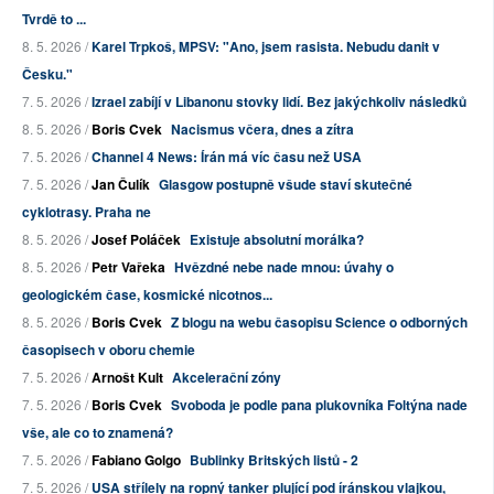
Tvrdě to ...
8. 5. 2026 /
Karel Trpkoš, MPSV: "Ano, jsem rasista. Nebudu danit v
Česku."
7. 5. 2026 /
Izrael zabíjí v Libanonu stovky lidí. Bez jakýchkoliv následků
8. 5. 2026 /
Boris Cvek
Nacismus včera, dnes a zítra
7. 5. 2026 /
Channel 4 News: Írán má víc času než USA
7. 5. 2026 /
Jan Čulík
Glasgow postupně všude staví skutečné
cyklotrasy. Praha ne
8. 5. 2026 /
Josef Poláček
Existuje absolutní morálka?
8. 5. 2026 /
Petr Vařeka
Hvězdné nebe nade mnou: úvahy o
geologickém čase, kosmické nicotnos...
8. 5. 2026 /
Boris Cvek
Z blogu na webu časopisu Science o odborných
časopisech v oboru chemie
7. 5. 2026 /
Arnošt Kult
Akcelerační zóny
7. 5. 2026 /
Boris Cvek
Svoboda je podle pana plukovníka Foltýna nade
vše, ale co to znamená?
7. 5. 2026 /
Fabiano Golgo
Bublinky Britských listů - 2
7. 5. 2026 /
USA střílely na ropný tanker plující pod íránskou vlajkou,