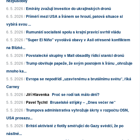
nezpůsobilý
6. 5. 2026 /
Emiráty zvažují investice do ukrajinských dronů
6. 5. 2026 /
Příměří mezi USA a Íránem se hroutí, patová situace si
vybírá svou ...
6. 5. 2026 /
Rumunští socialisté spolu s krajní pravicí svrhli vládu
6. 5. 2026 /
"Super El Niño" vyvolává obavy v Asii otřesené konfliktem
na Blízké...
6. 5. 2026 /
Povstalecké skupiny v Mali obsadily řídicí stanici dronů
5. 5. 2026 /
Trump obviňuje papeže, že svým postojem k Íránu „ohrožuje
mnoho ka...
5. 5. 2026 /
Evropa se nepodřídí „uzavřenému a brutálnímu světu“, říká
Carney
5. 5. 2026 /
Jiří Hlavenka
Proč se rodí tak málo dětí?
5. 5. 2026 /
Pavel Tychtl
Bruselské střípky – „Dnes večer ne“
5. 5. 2026 /
Trumpova administrativa vyhrožuje škrty v rozpočtu OSN,
USA prosazu...
5. 5. 2026 /
Britští aktivisté z flotily směřující do Gazy svědčí, že po
násilné...