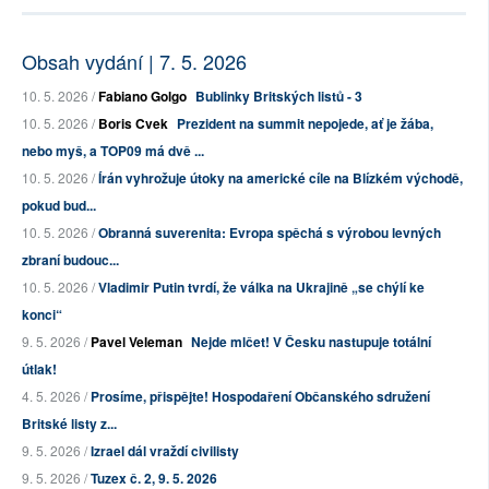
Obsah vydání | 7. 5. 2026
10. 5. 2026 /
Fabiano Golgo
Bublinky Britských listů - 3
10. 5. 2026 /
Boris Cvek
Prezident na summit nepojede, ať je žába,
nebo myš, a TOP09 má dvě ...
10. 5. 2026 /
Írán vyhrožuje útoky na americké cíle na Blízkém východě,
pokud bud...
10. 5. 2026 /
Obranná suverenita: Evropa spěchá s výrobou levných
zbraní budouc...
10. 5. 2026 /
Vladimir Putin tvrdí, že válka na Ukrajině „se chýlí ke
konci“
9. 5. 2026 /
Pavel Veleman
Nejde mlčet! V Česku nastupuje totální
útlak!
4. 5. 2026 /
Prosíme, přispějte! Hospodaření Občanského sdružení
Britské listy z...
9. 5. 2026 /
Izrael dál vraždí civilisty
9. 5. 2026 /
Tuzex č. 2, 9. 5. 2026