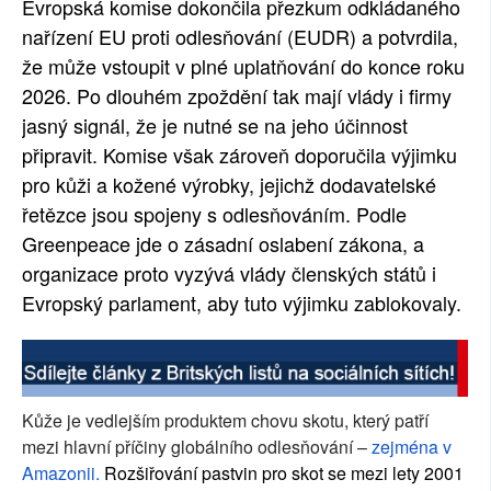
Evropská komise dokončila přezkum odkládaného
nařízení EU proti odlesňování (EUDR) a potvrdila,
že může vstoupit v plné uplatňování do konce roku
2026. Po dlouhém zpoždění tak mají vlády i firmy
jasný signál, že je nutné se na jeho účinnost
připravit. Komise však zároveň doporučila výjimku
pro kůži a kožené výrobky, jejichž dodavatelské
řetězce jsou spojeny s odlesňováním. Podle
Greenpeace jde o zásadní oslabení zákona, a
organizace proto vyzývá vlády členských států i
Evropský parlament, aby tuto výjimku zablokovaly.
Kůže je vedlejším produktem chovu skotu, který patří
mezi hlavní příčiny globálního odlesňování –
zejména v
Amazonii.
Rozšiřování pastvin pro skot se mezi lety 2001