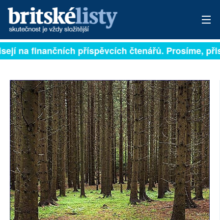
sejí na finančních příspěvcích čtenářů. Prosíme, přisp
PŘIHLÁSIT
AKTUÁLNÍ VYDÁNÍ
ARCHIV
ROZHOVORY
TÉMATA
NEJČTENĚJŠÍ ZA 7 DNÍ
AUTOŘI
PŘÍSPĚVKY NA PROVOZ