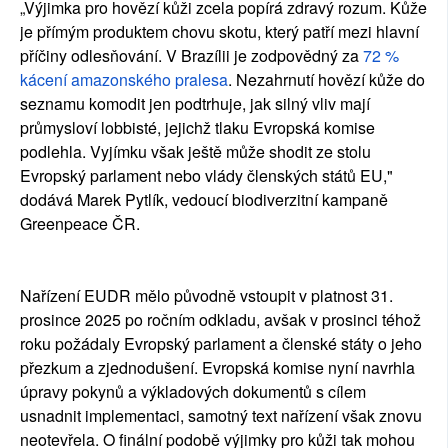
„Výjimka pro hovězí kůži zcela popírá zdravý rozum. Kůže
je přímým produktem chovu skotu, který patří mezi hlavní
příčiny odlesňování. V Brazílii je zodpovědný za
72 %
kácení amazonského pralesa
. Nezahrnutí hovězí kůže do
seznamu komodit jen podtrhuje, jak silný vliv mají
průmysloví lobbisté, jejichž tlaku Evropská komise
podlehla. Vyjímku však ještě může shodit ze stolu
Evropský parlament nebo vlády členských států EU,"
dodává Marek Pytlík, vedoucí biodiverzitní kampaně
Greenpeace ČR.
Nařízení EUDR mělo původně vstoupit v platnost 31.
prosince 2025 po ročním odkladu, avšak v prosinci téhož
roku požádaly Evropský parlament a členské státy o jeho
přezkum a zjednodušení. Evropská komise nyní navrhla
úpravy pokynů a výkladových dokumentů s cílem
usnadnit implementaci, samotný text nařízení však znovu
neotevřela. O finální podobě výjimky pro kůži tak mohou